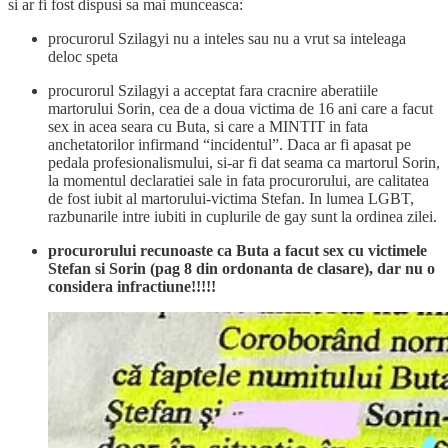
si ar fi fost dispusi sa mai munceasca:
procurorul Szilagyi nu a inteles sau nu a vrut sa inteleaga
deloc speta
procurorul Szilagyi a acceptat fara cracnire aberatiile
martorului Sorin, cea de a doua victima de 16 ani care a facut
sex in acea seara cu Buta, si care a MINTIT in fata
anchetatorilor infirmand “incidentul”. Daca ar fi apasat pe
pedala profesionalismului, si-ar fi dat seama ca martorul Sorin,
la momentul declaratiei sale in fata procurorului, are calitatea
de fost iubit al martorului-victima Stefan. In lumea LGBT,
razbunarile intre iubiti in cuplurile de gay sunt la ordinea zilei.
procurorului recunoaste ca Buta a facut sex cu victimele
Stefan si Sorin (pag 8 din ordonanta de clasare), dar nu o
considera infractiune!!!!!