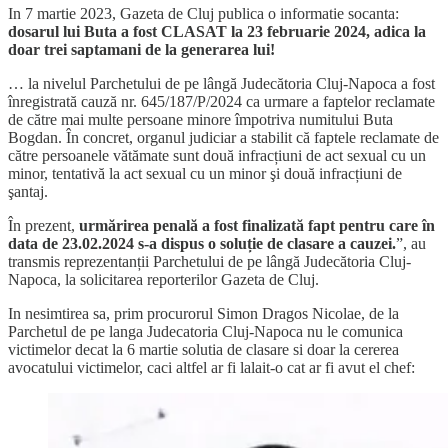
In 7 martie 2023, Gazeta de Cluj publica o informatie socanta:
dosarul lui Buta a fost CLASAT la 23 februarie 2024, adica la
doar trei saptamani de la generarea lui!
… la nivelul Parchetului de pe lângă Judecătoria Cluj-Napoca a fost
înregistrată cauză nr. 645/187/P/2024 ca urmare a faptelor reclamate
de către mai multe persoane minore împotriva numitului Buta
Bogdan. În concret, organul judiciar a stabilit că faptele reclamate de
către persoanele vătămate sunt două infracțiuni de act sexual cu un
minor, tentativă la act sexual cu un minor şi două infracțiuni de
şantaj.
În prezent,
urmărirea penală a fost finalizată fapt pentru care în
data de 23.02.2024 s-a dispus o soluție de clasare a cauzei.
”, au
transmis reprezentanții Parchetului de pe lângă Judecătoria Cluj-
Napoca, la solicitarea reporterilor Gazeta de Cluj.
In nesimtirea sa, prim procurorul Simon Dragos Nicolae, de la
Parchetul de pe langa Judecatoria Cluj-Napoca nu le comunica
victimelor decat la 6 martie solutia de clasare si doar la cererea
avocatului victimelor, caci altfel ar fi lalait-o cat ar fi avut el chef: