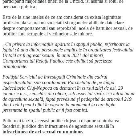
participanti majoritatea tineri de la Untold, isi asuma si rolul de
persoana publica.
Este de la sine inteles de ce am considerat ca exista legimitate
profesionala sa aratam societatii si organelor abilitate date clare
despre comportamentul sau reprobabil, acela de hartuitor sexual, de
profitor fara scrupule al victimelor sale minore.
„Cu privire la informațiile apărute în spațiul public, referitoare la
faptul că una dintre persoanele implicate în organizarea festivalului
Untold ar fi agresat sexual, în anul 2021 doi minori,
Compartimentul Relații Publice este abilitat să precizeze
următoarele:
Polițiștii Serviciul de Investigații Criminale din cadrul
inspectoratului, sub coordonarea Parchetului de pe lângă
Judecătoria Cluj-Napoca au demarat în cursul zilei de azi, 29
ianuarie a.c., cercetări din oficiu, sub aspectul săvârșirii infracțiunii
de agresiune sexuală, faptă prevăzută și pedepsită de articolul 219
din Codul penal aflat în vigoare la momentul la care fapta
prezentată în spațiul public ar fi fost comisă.
Putin mai tarziu, aceeasi politie clujeana dispune schimbarea
încadrării juridice din infracțiunea de agresiune sexuală în
infracțiunea de act sexual cu un minor.