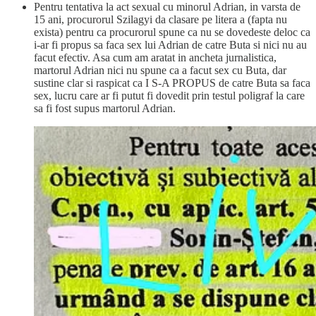
Pentru tentativa la act sexual cu minorul Adrian, in varsta de
15 ani, procurorul Szilagyi da clasare pe litera a (fapta nu
exista) pentru ca procurorul spune ca nu se dovedeste deloc ca
i-ar fi propus sa faca sex lui Adrian de catre Buta si nici nu au
facut efectiv. Asa cum am aratat in ancheta jurnalistica,
martorul Adrian nici nu spune ca a facut sex cu Buta, dar
sustine clar si raspicat ca I S-A PROPUS de catre Buta sa faca
sex, lucru care ar fi putut fi dovedit prin testul poligraf la care
sa fi fost supus martorul Adrian.