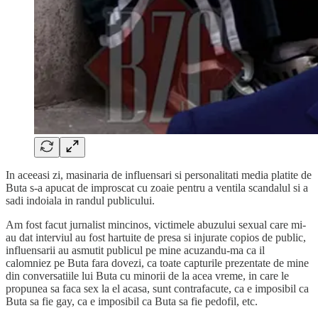
In aceeasi zi, masinaria de influensari si personalitati media platite de
Buta s-a apucat de improscat cu zoaie pentru a ventila scandalul si a
sadi indoiala in randul publicului.
Am fost facut jurnalist mincinos, victimele abuzului sexual care mi-
au dat interviul au fost hartuite de presa si injurate copios de public,
influensarii au asmutit publicul pe mine acuzandu-ma ca il
calomniez pe Buta fara dovezi, ca toate capturile prezentate de mine
din conversatiile lui Buta cu minorii de la acea vreme, in care le
propunea sa faca sex la el acasa, sunt contrafacute, ca e imposibil ca
Buta sa fie gay, ca e imposibil ca Buta sa fie pedofil, etc.