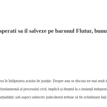
perati sa il salveze pe baronul Flutur, bunu
a în înfăptuirea actului de justiție. Despre asta se discuta tot mai mult in
 fundamental al procesului civil, implică și dreptul la o instanță independ
alității: sub aspect subiectiv judecătorul trebuie să fie echidistant față 