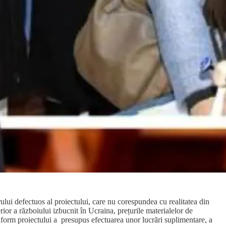
rului defectuos al proiectului, care nu corespundea cu realitatea din
erior a războiului izbucnit în Ucraina, prețurile materialelor de
onform proiectului a presupus efectuarea unor lucrări suplimentare, a