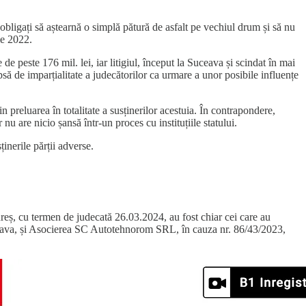
 obligați să aștearnă o simplă pătură de asfalt pe vechiul drum și să nu
ie 2022.
de peste 176 mil. lei, iar litigiul, început la Suceava și scindat în mai
să de imparțialitate a judecătorilor ca urmare a unor posibile influențe
reluarea în totalitate a susținerilor acestuia. În contrapondere,
nu are nicio șansă într-un proces cu instituțiile statului.
inerile părții adverse.
Mureș, cu termen de judecată 26.03.2024, au fost chiar cei care au
Suceava, și Asocierea SC Autotehnorom SRL, în cauza nr. 86/43/2023,