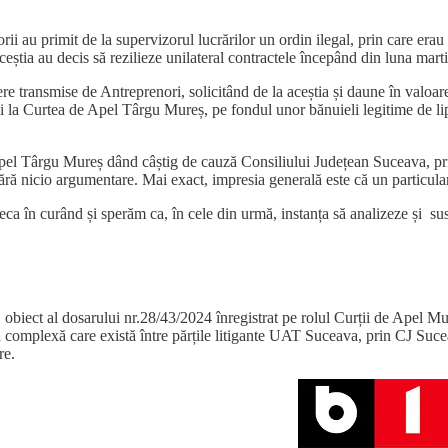
ii au primit de la supervizorul lucrărilor un ordin ilegal, prin care erau
 aceștia au decis să rezilieze unilateral contractele începând din luna mart
re transmise de Antreprenori, solicitând de la aceștia și daune în valoare 
oi la Curtea de Apel Târgu Mureș, pe fondul unor bănuieli legitime de lip
pel Târgu Mureș dând câștig de cauză Consiliului Județean Suceava, prin p
fără nicio argumentare. Mai exact, impresia generală este că un particular 
eca în curând și sperăm ca, în cele din urmă, instanța să analizeze și susț
tac, obiect al dosarului nr.28/43/2024 înregistrat pe rolul Curții de Apel 
oasă complexă care există între părțile litigante UAT Suceava, prin CJ 
re.