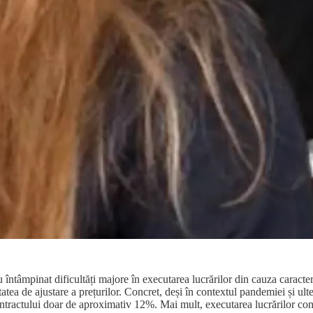
u întâmpinat dificultăți majore în executarea lucrărilor din cauza caracte
tatea de ajustare a prețurilor. Concret, deși în contextul pandemiei și ult
 contractului doar de aproximativ 12%. Mai mult, executarea lucrărilor c