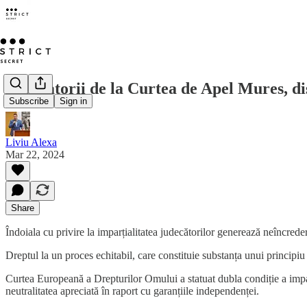
Judecatorii de la Curtea de Apel Mures, dis
Subscribe
Sign in
Liviu Alexa
Mar 22, 2024
Share
Îndoiala cu privire la imparțialitatea judecătorilor generează neîncredere
Dreptul la un proces echitabil, care constituie substanța unui principiu
Curtea Europeană a Drepturilor Omului a statuat dubla condiție a imparți
neutralitatea apreciată în raport cu garanțiile independenței.