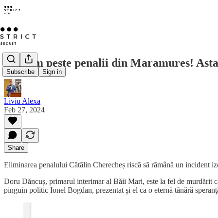
Napalm peste penalii din Maramures! Asta 
Subscribe
Sign in
Liviu Alexa
Feb 27, 2024
Share
Eliminarea penalului Cătălin Cherecheș riscă să rămână un incident izola
Doru Dăncuș, primarul interimar al Băii Mari, este la fel de murdărit c
pinguin politic Ionel Bogdan, prezentat și el ca o eternă tânără speranță