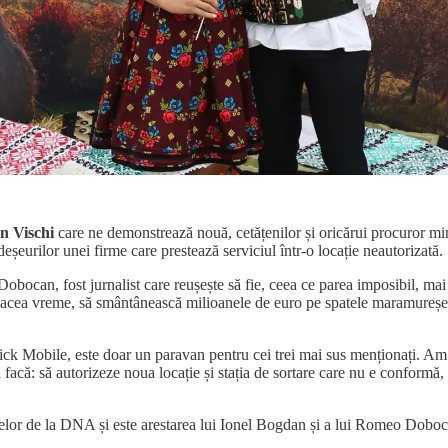
in Vischi
care ne demonstrează nouă, cetățenilor și oricărui procuror mi
 deșeurilor unei firme care prestează serviciul într-o locație neautorizată.
bocan, fost jurnalist care reușește să fie, ceea ce parea imposibil, mai 
a vreme, să smântânească milioanele de euro pe spatele maramureșenilo
k Mobile, este doar un paravan pentru cei trei mai sus menționați. Am 
ă facă: să autorizeze noua locație și stația de sortare care nu e conformă, 
e celor de la DNA și este arestarea lui Ionel Bogdan și a lui Romeo Dobo