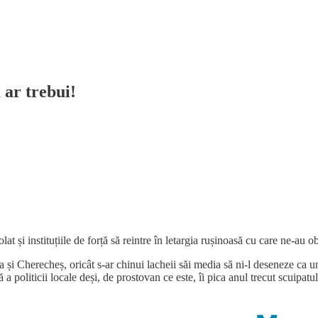
ar trebui!
t și instituțiile de forță să reintre în letargia rușinoasă cu care ne-au 
a și Cherecheș, oricât s-ar chinui lacheii săi media să ni-l deseneze ca
 a politicii locale deși, de prostovan ce este, îi pica anul trecut scuipat