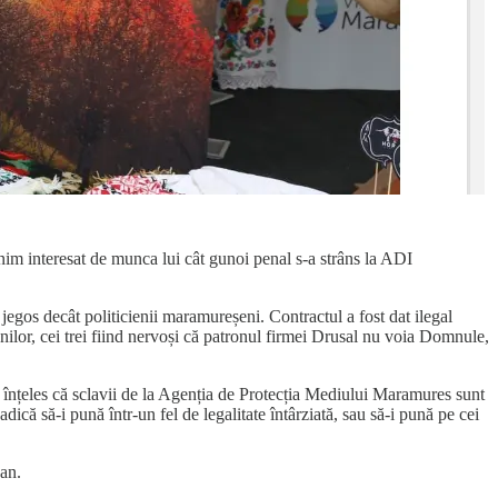
nim interesat de munca lui cât gunoi penal s-a strâns la ADI
jegos decât politicienii maramureșeni. Contractul a fost dat ilegal
r, cei trei fiind nervoși că patronul firmei Drusal nu voia Domnule,
înțeles că sclavii de la Agenția de Protecția Mediului Maramures sunt
adică să-i pună într-un fel de legalitate întârziată, sau să-i pună pe cei
can.