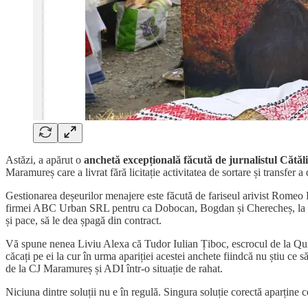
Astăzi, a apărut o
anchetă excepțională făcută de jurnalistul Cătăl
Maramureș care a livrat fără licitație activitatea de sortare și transfer a
Gestionarea deșeurilor menajere este făcută de fariseul arivist Romeo Do
firmei ABC Urban SRL pentru ca Dobocan, Bogdan și Cherecheș, la ace
și pace, să le dea șpagă din contract.
Vă spune nenea Liviu Alexa că Tudor Iulian Țiboc, escrocul de la Quic
căcați pe ei la cur în urma apariției acestei anchete fiindcă nu știu ce s
de la CJ Maramureș și ADI într-o situație de rahat.
Niciuna dintre soluții nu e în regulă. Singura soluție corectă aparțin