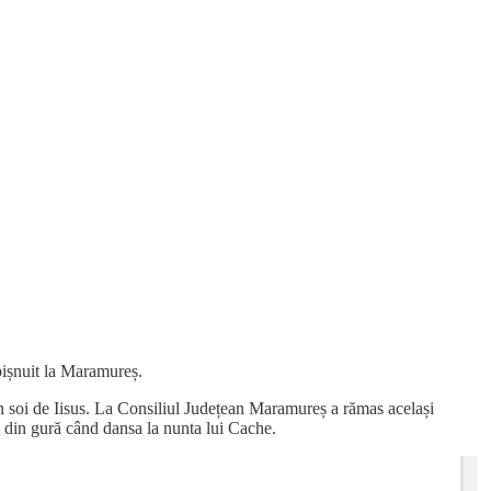
obișnuit la Maramureș.
 un soi de Iisus. La Consiliul Județean Maramureș a rămas același
ul din gură când dansa la nunta lui Cache.