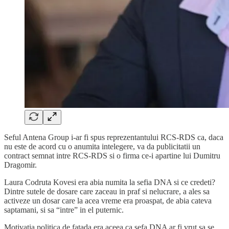
Seful Antena Group i-ar fi spus reprezentantului RCS-RDS ca, daca
nu este de acord cu o anumita intelegere, va da publicitatii un
contract semnat intre RCS-RDS si o firma ce-i apartine lui Dumitru
Dragomir.
Laura Codruta Kovesi era abia numita la sefia DNA si ce credeti?
Dintre sutele de dosare care zaceau in praf si nelucrare, a ales sa
activeze un dosar care la acea vreme era proaspat, de abia cateva
saptamani, si sa “intre” in el puternic.
Motivatia politica de fatada era aceea ca sefa DNA ar fi vrut sa se