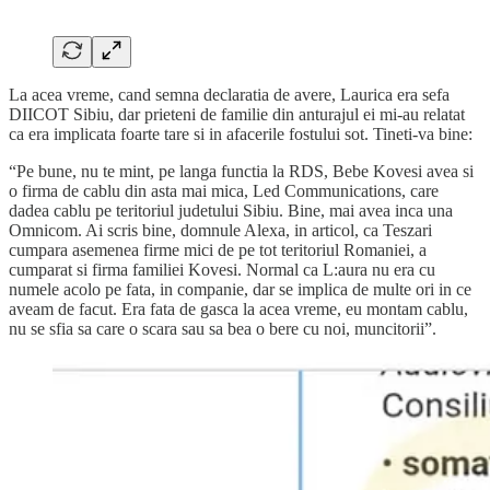
La acea vreme, cand semna declaratia de avere, Laurica era sefa
DIICOT Sibiu, dar prieteni de familie din anturajul ei mi-au relatat
ca era implicata foarte tare si in afacerile fostului sot. Tineti-va bine:
“Pe bune, nu te mint, pe langa functia la RDS, Bebe Kovesi avea si
o firma de cablu din asta mai mica, Led Communications, care
dadea cablu pe teritoriul judetului Sibiu. Bine, mai avea inca una
Omnicom. Ai scris bine, domnule Alexa, in articol, ca Teszari
cumpara asemenea firme mici de pe tot teritoriul Romaniei, a
cumparat si firma familiei Kovesi. Normal ca L:aura nu era cu
numele acolo pe fata, in companie, dar se implica de multe ori in ce
aveam de facut. Era fata de gasca la acea vreme, eu montam cablu,
nu se sfia sa care o scara sau sa bea o bere cu noi, muncitorii”.