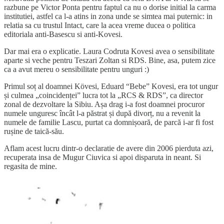
razbune pe Victor Ponta pentru faptul ca nu o dorise initial la carma
institutiei, astfel ca l-a atins in zona unde se simtea mai puternic: in
relatia sa cu trustul Intact, care la acea vreme ducea o politica
editoriala anti-Basescu si anti-Kovesi.
Dar mai era o explicatie. Laura Codruta Kovesi avea o sensibilitate
aparte si veche pentru Teszari Zoltan si RDS. Bine, asa, putem zice
ca a avut mereu o sensibilitate pentru unguri :)
Primul soț al doamnei Kövesi, Eduard “Bebe” Kovesi, era tot ungur
și culmea „coincidenței” lucra tot la „RCS & RDS”, ca director
zonal de dezvoltare la Sibiu. Așa drag i-a fost doamnei procuror
numele unguresc încât l-a păstrat și după divorț, nu a revenit la
numele de familie Lascu, purtat ca domnișoară, de parcă i-ar fi fost
rușine de taică-său.
Aflam acest lucru dintr-o declaratie de avere din 2006 pierduta azi,
recuperata insa de Mugur Ciuvica si apoi disparuta in neant. Si
regasita de mine.