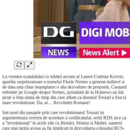
La vremea scandalului cu iubitul ascuns al Laurei Codruta Kovesi,
aparitia surprinzatoare a numelui Florin Nemes a generat indirect si
de data asta chiar intamplator o alta dezvaluire de proportii. Cautand
referinte pe Google despre Nemes, jurnalistii de la Hotnews au dat
peste o lista uitata de timp din care aflam ca domnul Teszari a fost si
mare revolutionar. Da, al… Revolutiei Romane!
Intr-unul din pasajele prin care revolutionarul Teszari isi
argumenteaza cererea de acordare a certificatului, seful RDS zice ca
a “revolutionat” in acele zile cu Bendei, Sirianu si Maftei, oameni
care mai tarziu aveau sa fie implicati in dezvoltarea colosului RCS-