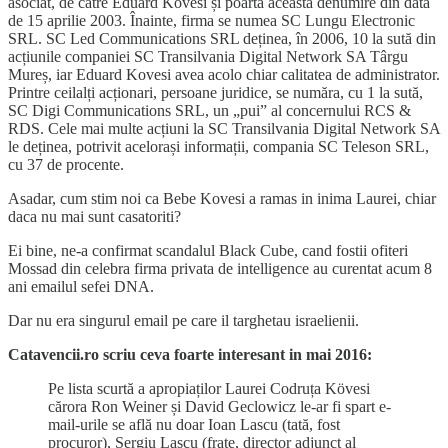
asociat, de către Eduard Kovesi și poartă această denumire din data
de 15 aprilie 2003. Înainte, firma se numea SC Lungu Electronic
SRL. SC Led Communications SRL deținea, în 2006, 10 la sută din
acțiunile companiei SC Transilvania Digital Network SA Târgu
Mureș, iar Eduard Kovesi avea acolo chiar calitatea de administrator.
Printre ceilalți acționari, persoane juridice, se număra, cu 1 la sută,
SC Digi Communications SRL, un „pui” al concernului RCS &
RDS. Cele mai multe acțiuni la SC Transilvania Digital Network SA
le deținea, potrivit acelorași informații, compania SC Teleson SRL,
cu 37 de procente.
Asadar, cum stim noi ca Bebe Kovesi a ramas in inima Laurei, chiar
daca nu mai sunt casatoriti?
Ei bine, ne-a confirmat scandalul Black Cube, cand fostii ofiteri
Mossad din celebra firma privata de intelligence au curentat acum 8
ani emailul sefei DNA.
Dar nu era singurul email pe care il targhetau israelienii.
Catavencii.ro scriu ceva foarte interesant in mai 2016:
Pe lista scurtă a apropiaților Laurei Codruța Kövesi
cărora Ron Weiner și David Geclowicz le-ar fi spart e-
mail-urile se află nu doar Ioan Lascu (tată, fost
procuror), Sergiu Lascu (frate, director adjunct al