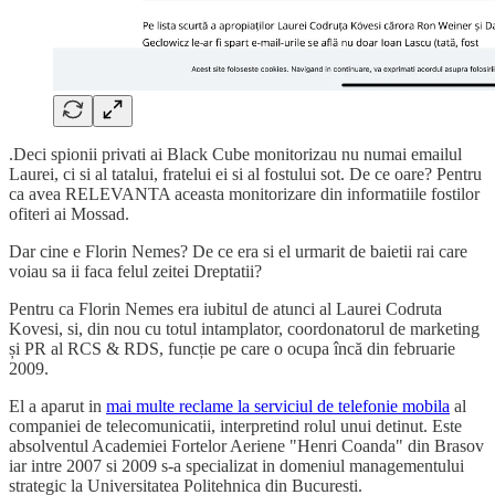
.Deci spionii privati ai Black Cube monitorizau nu numai emailul
Laurei, ci si al tatalui, fratelui ei si al fostului sot. De ce oare? Pentru
ca avea RELEVANTA aceasta monitorizare din informatiile fostilor
ofiteri ai Mossad.
Dar cine e Florin Nemes? De ce era si el urmarit de baietii rai care
voiau sa ii faca felul zeitei Dreptatii?
Pentru ca Florin Nemes era iubitul de atunci al Laurei Codruta
Kovesi, si, din nou cu totul intamplator, coordonatorul de marketing
și PR al RCS & RDS, funcție pe care o ocupa încă din februarie
2009.
El a aparut in
mai multe reclame la serviciul de telefonie mobila
al
companiei de telecomunicatii, interpretind rolul unui detinut. Este
absolventul Academiei Fortelor Aeriene "Henri Coanda" din Brasov
iar intre 2007 si 2009 s-a specializat in domeniul managementului
strategic la Universitatea Politehnica din Bucuresti.