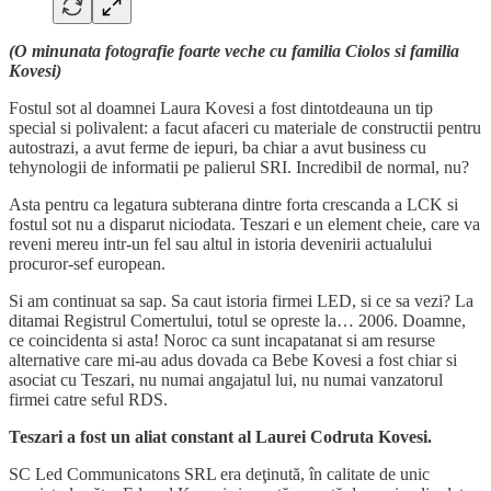
(O minunata fotografie foarte veche cu familia Ciolos si familia
Kovesi)
Fostul sot al doamnei Laura Kovesi a fost dintotdeauna un tip
special si polivalent: a facut afaceri cu materiale de constructii pentru
autostrazi, a avut ferme de iepuri, ba chiar a avut business cu
tehynologii de informatii pe palierul SRI. Incredibil de normal, nu?
Asta pentru ca legatura subterana dintre forta crescanda a LCK si
fostul sot nu a disparut niciodata. Teszari e un element cheie, care va
reveni mereu intr-un fel sau altul in istoria devenirii actualului
procuror-sef european.
Si am continuat sa sap. Sa caut istoria firmei LED, si ce sa vezi? La
ditamai Registrul Comertului, totul se opreste la… 2006. Doamne,
ce coincidenta si asta! Noroc ca sunt incapatanat si am resurse
alternative care mi-au adus dovada ca Bebe Kovesi a fost chiar si
asociat cu Teszari, nu numai angajatul lui, nu numai vanzatorul
firmei catre seful RDS.
Teszari a fost un aliat constant al Laurei Codruta Kovesi.
SC Led Communicatons SRL era deţinută, în calitate de unic