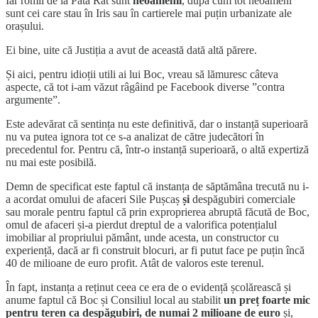
Iar romii de la Pata Rât sunt
neoamenii
, după cum tot neoameni
sunt cei care stau în Iris sau în cartierele mai puțin urbanizate ale
orașului.
Ei bine, uite că Justiția a avut de această dată altă părere.
Și aici, pentru idioții utili ai lui Boc, vreau să lămuresc câteva
aspecte, că tot i-am văzut râgâind pe Facebook diverse ”contra
argumente”.
Este adevărat că sentința nu este definitivă, dar o instanță superioară
nu va putea ignora tot ce s-a analizat de către judecători în
precedentul for. Pentru că, într-o instanță superioară, o altă expertiză
nu mai este posibilă.
Demn de specificat este faptul că instanța de săptămâna trecută nu i-
a acordat omului de afaceri Sile Pușcaș
și
despăgubiri comerciale
sau morale pentru faptul că prin exproprierea abruptă făcută de Boc,
omul de afaceri și-a pierdut dreptul de a valorifica potențialul
imobiliar al propriului pământ, unde acesta, un constructor cu
experiență, dacă ar fi construit blocuri, ar fi putut face pe puțin încă
40 de milioane de euro profit. Atât de valoros este terenul.
În fapt, instanța a reținut ceea ce era de o evidență școlărească și
anume faptul că Boc și Consiliul local au stabilit
un preț foarte mic
pentru teren ca despăgubiri, de numai 2 milioane de euro
și,