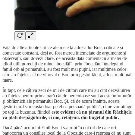
Față de alte articole critice ale mele la adresa lui Boc, criticate și
contestate constant, deși au fost mereu întemeiate de argumente și
observații, sau dovezi clare, de această dată comentacii armatei de
idioți utili porecliți de mine “bocalăi”, prin ”bocalău” înțelegând
fanul orb al primarului, au fost mult mai puțini, iar mulțimea celor
care au înțeles cât de vinovat e Boc prin gestul făcut, a fost mult mai
mare.
În fapt, cele câțiva zeci de mii de cititori care mi-au citit dezvăluirea
au înțeles pentru prima oară cât de periculoase sunt aceste înfumurări
și obrăznicii ale primarului Boc. Și, că de acum înainte, aceste
gesturi nu-l vor costa doar pe el ca persoană publică, ci ne vor atinge
pe toți la buzunar, fiindcă
este evident că nu țăranul din Răchițele
va plăti despăgubirile, ci noi, cetățenii, din bugetul public.
Dacă până acum lui Emil Boc i s-a rupt în cot ori de câte ori
batjocorea un consilier local de la Opoziție care-i reproșa că nu sunt