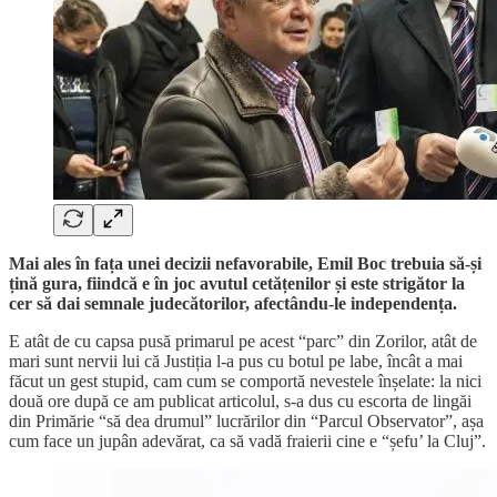
Mai ales în fața unei decizii nefavorabile, Emil Boc trebuia să-și
țină gura, fiindcă e în joc avutul cetățenilor și este strigător la
cer să dai semnale judecătorilor, afectându-le independența.
E atât de cu capsa pusă primarul pe acest “parc” din Zorilor, atât de
mari sunt nervii lui că Justiția l-a pus cu botul pe labe, încât a mai
făcut un gest stupid, cam cum se comportă nevestele înșelate: la nici
două ore după ce am publicat articolul, s-a dus cu escorta de lingăi
din Primărie “să dea drumul” lucrărilor din “Parcul Observator”, așa
cum face un jupân adevărat, ca să vadă fraierii cine e “șefu’ la Cluj”.