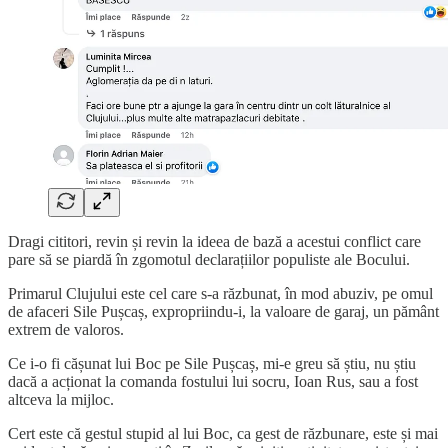
Dragi cititori, revin și revin la ideea de bază a acestui conflict care
pare să se piardă în zgomotul declarațiilor populiste ale Bocului.
Primarul Clujului este cel care s-a răzbunat, în mod abuziv, pe omul
de afaceri Sile Pușcaș, expropriindu-i, la valoare de garaj, un pământ
extrem de valoros.
Ce i-o fi cășunat lui Boc pe Sile Pușcaș, mi-e greu să știu, nu știu
dacă a acționat la comanda fostului lui socru, Ioan Rus, sau a fost
altceva la mijloc.
Cert este că gestul stupid al lui Boc, ca gest de răzbunare, este și mai