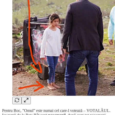
Pentru Boc, ”Omul” este numai cel care-l votează – VOTALĂUL.