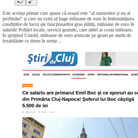
Este același primar care spune că orașul este ”al oamenilor și nu al
profitului” și care nu ezită să bage milioane de euro în îmbunătățirea
condițiilor de lucru ale funcționarilor gras plătiți, milioane de euro în
salariile Poliției locale, servicii gratuite, care altfel ar costa milioane,
în sprijinul Untold, milioane de euro aruncate pe geam pe studii de
fezabilitate ce dorm în sertar…