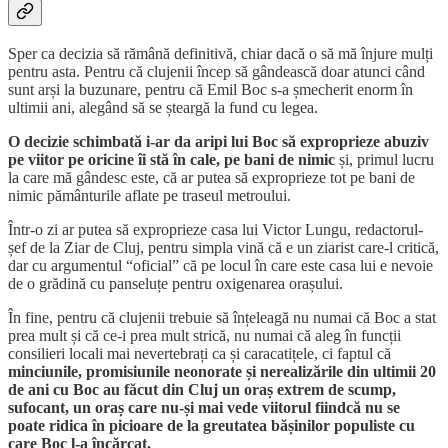
Sper ca decizia să rămână definitivă, chiar dacă o să mă înjure mulți
pentru asta. Pentru că clujenii încep să gândească doar atunci când
sunt arși la buzunare, pentru că Emil Boc s-a șmecherit enorm în
ultimii ani, alegând să se șteargă la fund cu legea.
O decizie schimbată i-ar da aripi lui Boc să exproprieze abuziv
pe viitor pe oricine îi stă în cale, pe bani de nimic
și, primul lucru
la care mă gândesc este, că ar putea să exproprieze tot pe bani de
nimic pământurile aflate pe traseul metroului.
Într-o zi ar putea să exproprieze casa lui Victor Lungu, redactorul-
șef de la Ziar de Cluj, pentru simpla vină că e un ziarist care-l critică,
dar cu argumentul “oficial” că pe locul în care este casa lui e nevoie
de o grădină cu panseluțe pentru oxigenarea orașului.
În fine, pentru că clujenii trebuie să înțeleagă nu numai că Boc a stat
prea mult și că ce-i prea mult strică, nu numai că aleg în funcții
consilieri locali mai nevertebrați ca și caracatițele, ci faptul că
minciunile, promisiunile neonorate și nerealizările din ultimii 20
de ani cu Boc au făcut din Cluj un oraș extrem de scump,
sufocant, un oraș care nu-și mai vede viitorul fiindcă nu se
poate ridica în picioare de la greutatea bășinilor populiste cu
care Boc l-a încărcat.