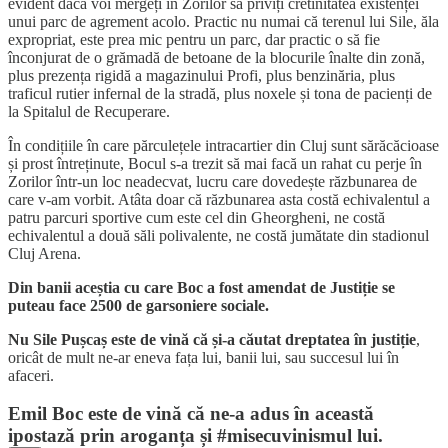
evident dacă voi mergeți în Zorilor să priviți cretinitatea existenței
unui parc de agrement acolo. Practic nu numai că terenul lui Sile, ăla
expropriat, este prea mic pentru un parc, dar practic o să fie
înconjurat de o grămadă de betoane de la blocurile înalte din zonă,
plus prezența rigidă a magazinului Profi, plus benzinăria, plus
traficul rutier infernal de la stradă, plus noxele și tona de pacienți de
la Spitalul de Recuperare.
În condițiile în care părculețele intracartier din Cluj sunt sărăcăcioase
și prost întreținute, Bocul s-a trezit să mai facă un rahat cu perje în
Zorilor într-un loc neadecvat, lucru care dovedește răzbunarea de
care v-am vorbit. Atâta doar că răzbunarea asta costă echivalentul a
patru parcuri sportive cum este cel din Gheorgheni, ne costă
echivalentul a două săli polivalente, ne costă jumătate din stadionul
Cluj Arena.
Din banii aceștia cu care Boc a fost amendat de Justiție se
puteau face 2500 de garsoniere sociale.
Nu Sile Pușcaș este de vină că și-a căutat dreptatea în justiție
,
oricât de mult ne-ar eneva fața lui, banii lui, sau succesul lui în
afaceri.
Emil Boc este de vină că ne-a adus în această
ipostază prin aroganța și #misecuvinismul lui.