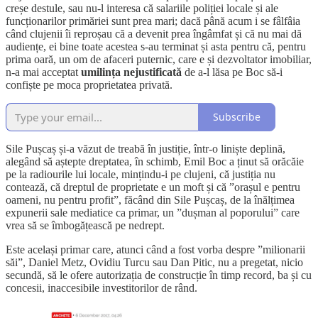
creșe destule, sau nu-l interesa că salariile poliției locale și ale
funcționarilor primăriei sunt prea mari; dacă până acum i se fâlfâia
când clujenii îi reproșau că a devenit prea îngâmfat și că nu mai dă
audiențe, ei bine toate acestea s-au terminat și asta pentru că, pentru
prima oară, un om de afaceri puternic, care e și dezvoltator imobiliar,
n-a mai acceptat
umilința nejustificată
de a-l lăsa pe Boc să-i
confiște pe moca proprietatea privată.
Subscribe
Sile Pușcaș și-a văzut de treabă în justiție, într-o liniște deplină,
alegând să aștepte dreptatea, în schimb, Emil Boc a ținut să orăcăie
pe la radiourile lui locale, mințindu-i pe clujeni, că justiția nu
contează, că dreptul de proprietate e un moft și că ”orașul e pentru
oameni, nu pentru profit”, făcând din Sile Pușcaș, de la înălțimea
expunerii sale mediatice ca primar, un ”dușman al poporului” care
vrea să se îmbogățească pe nedrept.
Este același primar care, atunci când a fost vorba despre ”milionarii
săi”, Daniel Metz, Ovidiu Turcu sau Dan Pitic, nu a pregetat, nicio
secundă, să le ofere autorizația de construcție în timp record, ba și cu
concesii, inaccesibile investitorilor de rând.