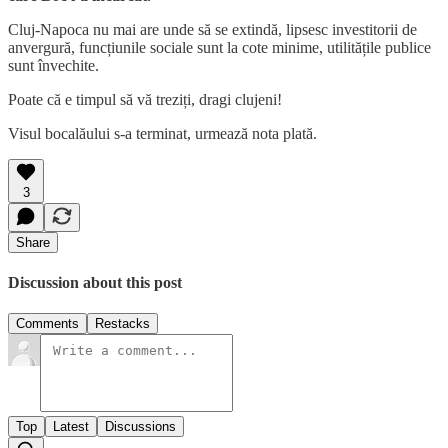
Cluj-Napoca nu mai are unde să se extindă, lipsesc investitorii de
anvergură, funcțiunile sociale sunt la cote minime, utilitățile publice
sunt învechite.
Poate că e timpul să vă treziți, dragi clujeni!
Visul bocalăului s-a terminat, urmează nota plată.
3
Share
Discussion about this post
Comments
Restacks
Top
Latest
Discussions