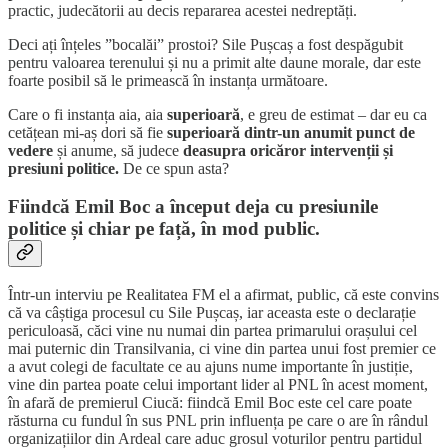
practic, judecătorii au decis repararea acestei nedreptăți.
Deci ați înțeles ”bocalăi” prostoi? Sile Pușcaș a fost despăgubit
pentru valoarea terenului și nu a primit alte daune morale, dar este
foarte posibil să le primească în instanța următoare.
Care o fi instanța aia, aia
superioară
, e greu de estimat – dar eu ca
cetățean mi-aș dori să fie
superioară dintr-un anumit punct de
vedere
și anume, să judece
deasupra oricăror intervenții și
presiuni politice.
De ce spun asta?
Fiindcă Emil Boc a început deja cu presiunile
politice și chiar pe față, în mod public.
Într-un interviu pe Realitatea FM el a afirmat, public, că este convins
că va câștiga procesul cu Sile Pușcaș, iar aceasta este o declarație
periculoasă, căci vine nu numai din partea primarului orașului cel
mai puternic din Transilvania, ci vine din partea unui fost premier ce
a avut colegi de facultate ce au ajuns nume importante în justiție,
vine din partea poate celui important lider al PNL în acest moment,
în afară de premierul Ciucă: fiindcă Emil Boc este cel care poate
răsturna cu fundul în sus PNL prin influența pe care o are în rândul
organizațiilor din Ardeal care aduc grosul voturilor pentru partidul