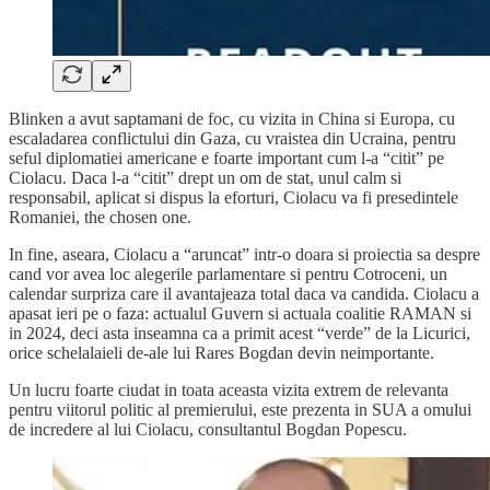
Blinken a avut saptamani de foc, cu vizita in China si Europa, cu
escaladarea conflictului din Gaza, cu vraistea din Ucraina, pentru
seful diplomatiei americane e foarte important cum l-a “citit” pe
Ciolacu. Daca l-a “citit” drept un om de stat, unul calm si
responsabil, aplicat si dispus la eforturi, Ciolacu va fi presedintele
Romaniei, the chosen one.
In fine, aseara, Ciolacu a “aruncat” intr-o doara si proiectia sa despre
cand vor avea loc alegerile parlamentare si pentru Cotroceni, un
calendar surpriza care il avantajeaza total daca va candida. Ciolacu a
apasat ieri pe o faza: actualul Guvern si actuala coalitie RAMAN si
in 2024, deci asta inseamna ca a primit acest “verde” de la Licurici,
orice schelalaieli de-ale lui Rares Bogdan devin neimportante.
Un lucru foarte ciudat in toata aceasta vizita extrem de relevanta
pentru viitorul politic al premierului, este prezenta in SUA a omului
de incredere al lui Ciolacu, consultantul Bogdan Popescu.