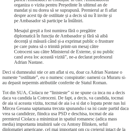
organiza o vizita pentru Președinte în ultimul an de
mandat și nu dorea să se suprapună. Premierul ar fi aflat
despre acest tip de ostilitate și a decis să nu îl invite și
pe Ambasador să participe la întâlniri.
Mesajul greșit a fost numirea fără o pregătire
diplomatică în funcția de Ambasador și fără să aibă
decență și măsură când și-a exprimat public o frustrare
pe care putea să o trimită printr-un mesaj către
Cotroceni sau către Ministerul de Externe, și nu public
cand avea loc această vizită”, ne-a declarat profesorul
Adrian Nastase.
Deci si dumnealui stie ce am aflat si eu, doar ca Adrian Nastase o
numeste “ostilitate”, eu o numesc conspiratie: oameni ca Muraru si-
au depasit nepermis atributiile conferite de Statul Roman.
Tot din SUA, Ciolacu ne “linisteste” si ne spune ca inca nu a decis
daca va candida la Cotroceni. De fapt, a decis, va candida, tocmai
de aia si aceasta vizita, tocmai de aia i-a si dat o lopata peste nas lui
Mircea Geoana saptamana trecuta spunandu-i sa isi caute partid daca
vrea sa candideze, fiindca usa PSD e deschisa, tocmai de aia
premierul Ciolacu a minimizat in spatiul romanesc (adica mass
media) importanta intalnirii sale cu Antony Blinken, seful
diplomatiei americane, cel mai important om cu creierul intact de la