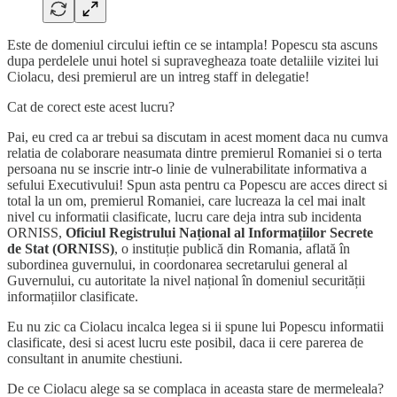
Este de domeniul circului ieftin ce se intampla! Popescu sta ascuns
dupa perdelele unui hotel si supravegheaza toate detaliile vizitei lui
Ciolacu, desi premierul are un intreg staff in delegatie!
Cat de corect este acest lucru?
Pai, eu cred ca ar trebui sa discutam in acest moment daca nu cumva
relatia de colaborare neasumata dintre premierul Romaniei si o terta
persoana nu se inscrie intr-o linie de vulnerabilitate informativa a
sefului Executivului! Spun asta pentru ca Popescu are acces direct si
total la un om, premierul Romaniei, care lucreaza la cel mai inalt
nivel cu informatii clasificate, lucru care deja intra sub incidenta
ORNISS,
Oficiul Registrului Național al Informațiilor Secrete
de Stat (ORNISS)
, o instituție publică din Romania, aflată în
subordinea guvernului, in coordonarea secretarului general al
Guvernului, cu autoritate la nivel național în domeniul securității
informațiilor clasificate.
Eu nu zic ca Ciolacu incalca legea si ii spune lui Popescu informatii
clasificate, desi si acest lucru este posibil, daca ii cere parerea de
consultant in anumite chestiuni.
De ce Ciolacu alege sa se complaca in aceasta stare de mermeleala?