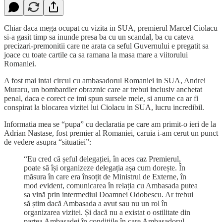
Chiar daca mega ocupat cu vizita in SUA, premierul Marcel Ciolacu
si-a gasit timp sa inunde presa ba cu un scandal, ba cu cateva
precizari-premonitii care ne arata ca seful Guvernului e pregatit sa
joace cu toate cartile ca sa ramana la masa mare a viitorului
Romaniei.
A fost mai intai circul cu ambasadorul Romaniei in SUA, Andrei
Muraru, un bombardier obraznic care ar trebui inclusiv anchetat
penal, daca e corect ce imi spun sursele mele, si anume ca ar fi
conspirat la blocarea vizitei lui Ciolacu in SUA, lucru incredibil.
Informatia mea se “pupa” cu declaratia pe care am primit-o ieri de la
Adrian Nastase, fost premier al Romaniei, caruia i-am cerut un punct
de vedere asupra “situatiei”:
“Eu cred că șeful delegației, în aces caz Premierul,
poate să își organizeze delegația așa cum dorește. În
măsura în care era însoțit de Ministrul de Externe, în
mod evident, comunicarea în relația cu Ambasada putea
sa vină prin intermediul Doamnei Odobescu. Ar trebui
să știm dacă Ambasada a avut sau nu un rol în
organizarea vizitei. Și dacă nu a existat o ostilitate din
partea Ambasadei în condițiile în care Ambasadorul