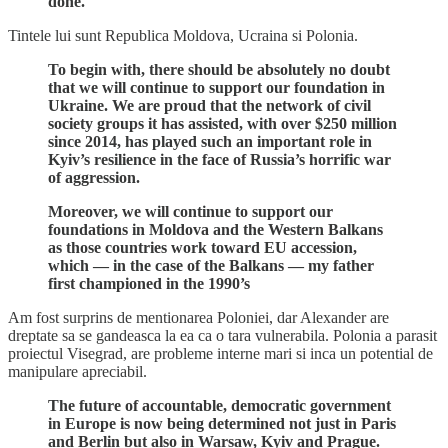
done.
Tintele lui sunt Republica Moldova, Ucraina si Polonia.
To begin with, there should be absolutely no doubt
that we will continue to support our foundation in
Ukraine. We are proud that the network of civil
society groups it has assisted, with over $250 million
since 2014, has played such an important role in
Kyiv’s resilience in the face of Russia’s horrific war
of aggression.
Moreover, we will continue to support our
foundations in Moldova and the Western Balkans
as those countries work toward EU accession,
which — in the case of the Balkans — my father
first championed in the 1990’s
Am fost surprins de mentionarea Poloniei, dar Alexander are
dreptate sa se gandeasca la ea ca o tara vulnerabila. Polonia a parasit
proiectul Visegrad, are probleme interne mari si inca un potential de
manipulare apreciabil.
The future of accountable, democratic government
in Europe is now being determined not just in Paris
and Berlin but also in Warsaw, Kyiv and Prague.