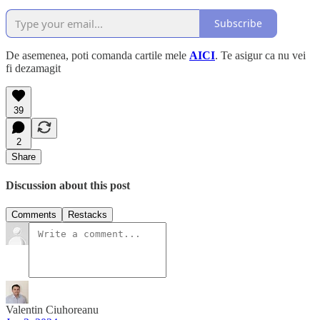
Subscribe
De asemenea, poti comanda cartile mele
AICI
. Te asigur ca nu vei
fi dezamagit
39
2
Share
Discussion about this post
Comments
Restacks
Valentin Ciuhoreanu