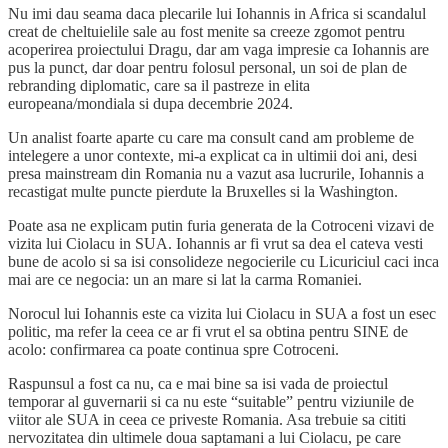
Nu imi dau seama daca plecarile lui Iohannis in Africa si scandalul
creat de cheltuielile sale au fost menite sa creeze zgomot pentru
acoperirea proiectului Dragu, dar am vaga impresie ca Iohannis are
pus la punct, dar doar pentru folosul personal, un soi de plan de
rebranding diplomatic, care sa il pastreze in elita
europeana/mondiala si dupa decembrie 2024.
Un analist foarte aparte cu care ma consult cand am probleme de
intelegere a unor contexte, mi-a explicat ca in ultimii doi ani, desi
presa mainstream din Romania nu a vazut asa lucrurile, Iohannis a
recastigat multe puncte pierdute la Bruxelles si la Washington.
Poate asa ne explicam putin furia generata de la Cotroceni vizavi de
vizita lui Ciolacu in SUA. Iohannis ar fi vrut sa dea el cateva vesti
bune de acolo si sa isi consolideze negocierile cu Licuriciul caci inca
mai are ce negocia: un an mare si lat la carma Romaniei.
Norocul lui Iohannis este ca vizita lui Ciolacu in SUA a fost un esec
politic, ma refer la ceea ce ar fi vrut el sa obtina pentru SINE de
acolo: confirmarea ca poate continua spre Cotroceni.
Raspunsul a fost ca nu, ca e mai bine sa isi vada de proiectul
temporar al guvernarii si ca nu este “suitable” pentru viziunile de
viitor ale SUA in ceea ce priveste Romania. Asa trebuie sa cititi
nervozitatea din ultimele doua saptamani a lui Ciolacu, pe care