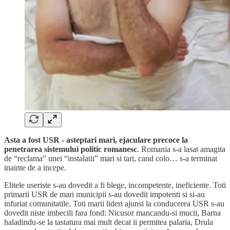
Asta a fost USR - asteptari mari, ejaculare precoce la
penetrarea sistemului politic romanesc
. Romania s-a lasat amagita
de “reclama” unei “instalatii” mari si tari, cand colo… s-a terminat
inainte de a incepe.
Elitele useriste s-au dovedit a fi blege, incompetente, ineficiente. Toti
primarii USR de mari municipii s-au dovedit impotenti si si-au
infuriat comunitatile. Toti marii lideri ajunsi la conducerea USR s-au
dovedit niste imbecili fara fond: Nicusor mancandu-si mucii, Barna
haladindu-se la tastatura mai mult decat ii permitea palaria, Drula