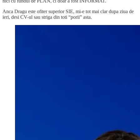
nici cu fundul de PLAN, ci doar a fost INFORMAT.
Anca Dragu este ofiter superior SIE, mi-e tot mai clar dupa ziua de
ieri, desi CV-ul sau striga din toti “porii” asta.