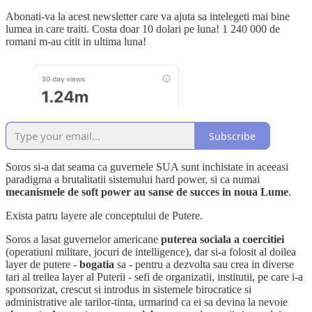
Abonati-va la acest newsletter care va ajuta sa intelegeti mai bine
lumea in care traiti. Costa doar 10 dolari pe luna! 1 240 000 de
romani m-au citit in ultima luna!
Subscribe
Soros si-a dat seama ca guvernele SUA sunt inchistate in aceeasi
paradigma a brutalitatii sistemului hard power, si ca numai
mecanismele de soft power au sanse de succes in noua Lume
.
Exista patru layere ale conceptului de Putere.
Soros a lasat guvernelor americane
puterea sociala a coercitiei
(operatiuni militare, jocuri de intelligence), dar si-a folosit al doilea
layer de putere -
bogatia
sa - pentru a dezvolta sau crea in diverse
tari al treilea layer al Puterii - sefi de organizatii, institutii, pe care i-a
sponsorizat, crescut si introdus in sistemele birocratice si
administrative ale tarilor-tinta, urmarind ca ei sa devina la nevoie