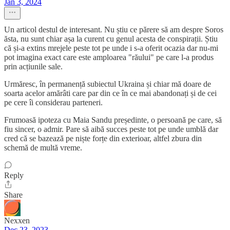
Jan 3, 2024
Un articol destul de interesant. Nu știu ce părere să am despre Soros
ăsta, nu sunt chiar așa la curent cu genul acesta de conspirații. Știu
că și-a extins mrejele peste tot pe unde i s-a oferit ocazia dar nu-mi
pot imagina exact care este amploarea "răului" pe care l-a produs
prin acțiunile sale.
Urmăresc, în permanență subiectul Ukraina și chiar mă doare de
soarta acelor amărâti care par din ce în ce mai abandonați și de cei
pe cere îi considerau parteneri.
Frumoasă ipoteza cu Maia Sandu președinte, o persoană pe care, să
fiu sincer, o admir. Pare să aibă succes peste tot pe unde umblă dar
cred că se bazează pe niște forțe din exterioar, altfel zbura din
schemă de multă vreme.
Reply
Share
Nexxen
Dec 23, 2023