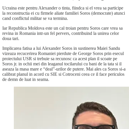
Ucraina este pentru Alexander o tinta, fiindca si el vrea sa participe
la reconstructia ei cu firmele aliate familiei Soros (democrate) atunci
cand conflictul militar se va termina.
Iar Republica Moldova este un cal troian pentru Soros care vrea sa
revina in Romania intr-un fel pervers, contribuind la unirea celor
doua tari.
Implicarea fatisa a lui Alexander Soros in sustinerea Maiei Sandu
vizeaza recucerirea Romaniei pierdute de George Soros prin esecul
proiectului USR si trebuie sa recunosc ca acest plan il scoate pe
Soros jr. in ochii mei din leaganul tocilarului cu bani de la tata si il
aseaza la masa mare e “deal”-urilor de putere. Mai ales ca Soros si-a
calibrat planul in acord cu SIE si Cotroceni ceea ce il face periculos
de demn de luat in seama.