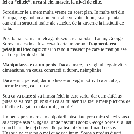
fel cu “elitele”, urca si ele, masele, la nivel de elite.
Sorosistilor le-a mers multa vreme cu acest plan. In multe tari din
Europa, leaganul inca puternic al civilizatiei lumii, si-au plantat
oameni in structuri inalte ale statelor, de la guverne la institutii de
forta.
Prea batran sa mai inteleaga dezvoltarea rapida a Lumii, George
Soros nu a estimat insa ceva foarte important:
fragmentarea
peisajului ideologic
chiar in randul maselor pe care le manipulase
atat de puternic si subtil.
Manipularea e ca un penis
. Daca e mare, in vaginul nepotrivit ca
dimensiune, va cauza contractii si dureri, neimplinire.
Daca e mic penisul, dar intalneste un vagin potrivit ca si cubaj,
lucrurile merg ca… unse.
Stiu ca va place si va intriga felul in care scriu, dar cum altfel as
putea sa va manipulez si eu ca sa fiti atenti la ideile mele plicticos de
dificil de bagat in malaxorul gandirii?
Un penis prea mare al manipularii intr-o tara prea mica si nedispusa
sa accepte asta? Ungaria, unde nascutul acolo George Soros si-a luat
suturi in ouale deja blege din partea lui Orban. Luand de sus
Ungaria pe care nu o mai cunostea intim, Soros a produs dureri