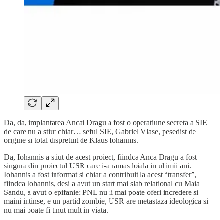
Da, da, implantarea Ancai Dragu a fost o operatiune secreta a SIE
de care nu a stiut chiar… seful SIE, Gabriel Vlase, pesedist de
origine si total dispretuit de Klaus Iohannis.
Da, Iohannis a stiut de acest proiect, fiindca Anca Dragu a fost
singura din proiectul USR care i-a ramas loiala in ultimii ani.
Iohannis a fost informat si chiar a contribuit la acest “transfer”,
fiindca Iohannis, desi a avut un start mai slab relational cu Maia
Sandu, a avut o epifanie: PNL nu ii mai poate oferi incredere si
maini intinse, e un partid zombie, USR are metastaza ideologica si
nu mai poate fi tinut mult in viata.