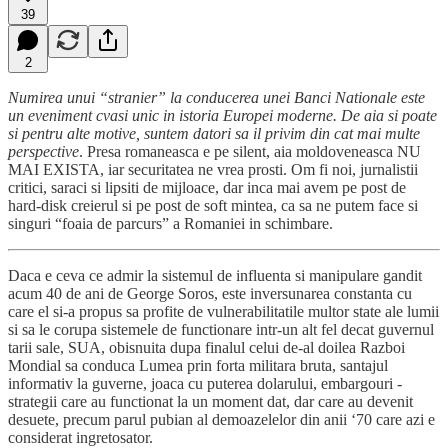
39
2
Numirea unui “stranier” la conducerea unei Banci Nationale este
un eveniment cvasi unic in istoria Europei moderne. De aia si poate
si pentru alte motive, suntem datori sa il privim din cat mai multe
perspective
. Presa romaneasca e pe silent, aia moldoveneasca NU
MAI EXISTA, iar securitatea ne vrea prosti. Om fi noi, jurnalistii
critici, saraci si lipsiti de mijloace, dar inca mai avem pe post de
hard-disk creierul si pe post de soft mintea, ca sa ne putem face si
singuri “foaia de parcurs” a Romaniei in schimbare.
Daca e ceva ce admir la sistemul de influenta si manipulare gandit
acum 40 de ani de George Soros, este inversunarea constanta cu
care el si-a propus sa profite de vulnerabilitatile multor state ale lumii
si sa le corupa sistemele de functionare intr-un alt fel decat guvernul
tarii sale, SUA, obisnuita dupa finalul celui de-al doilea Razboi
Mondial sa conduca Lumea prin forta militara bruta, santajul
informativ la guverne, joaca cu puterea dolarului, embargouri -
strategii care au functionat la un moment dat, dar care au devenit
desuete, precum parul pubian al demoazelelor din anii ‘70 care azi e
considerat ingretosator.