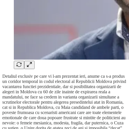
Detaliul exclusiv pe care vi l-am prezentat ieri, anume ca s-a produs
un coridor temporal in codul electoral al Republicii Moldova privind
vacantarea functiei prezidentiale, dar si posibilitatea organizarii de
alegeri in Moldova cu 60 de zile inainte de expirarea reala a
mandatului, ne face sa credem in varianta organizarii simultane a
scrutinelor electorale pentru alegerea presedintelui atat in Romania,
cat si in Republica Moldova, cu Maia candidand de ambele parti, o
poveste frumoasa cu scenaristi americani care are toate elementele
emotionale de care doua popoare frustrate si mintite de politicieni au
nevoie: o femeie mesianica, modesta, fragila, dar puternica, o Cuza
cu sutien, o Unire dorita de atatea zeci de ani si imposibila “decat”