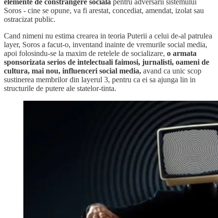
elemente de constrangere sociala
pentru adversarii sistemului
Soros - cine se opune, va fi arestat, concediat, amendat, izolat sau
ostracizat public.
Cand nimeni nu estima crearea in teoria Puterii a celui de-al patrulea
layer, Soros a facut-o, inventand inainte de vremurile social media,
apoi folosindu-se la maxim de retelele de socializare,
o armata
sponsorizata serios de intelectuali faimosi, jurnalisti, oameni de
cultura, mai nou, influenceri social media,
avand ca unic scop
sustinerea membrilor din layerul 3, pentru ca ei sa ajunga lin in
structurile de putere ale statelor-tinta.