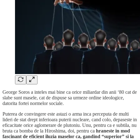
George Soros a inteles mai bine ca orice miliardar din anii ‘80 cat de
slabe sunt masele, cat de dispuse sa urmeze ordine ideologice,
datorita fortei normelor sociale.
Puterea de convingere este astazi o arma inca perceputa de multi
lideri de stat drept inferioara puterii nucleare, cand colo, depaseste in
eficacitate orice aglomerare de plutoniu. Unu, pentru ca e subtila, nu
bruta ca bomba de la Hiroshima, doi, pentru ca
hraneste in mod
fascinant de eficient iluzia maselor ca, gandind “superior” si la