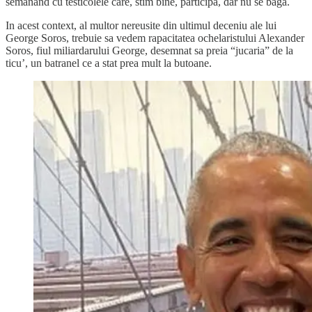
semanand cu testicolele care, stim bine, participa, dar nu se baga.
In acest context, al multor nereusite din ultimul deceniu ale lui
George Soros, trebuie sa vedem rapacitatea ochelaristului Alexander
Soros, fiul miliardarului George, desemnat sa preia “jucaria” de la
ticu’, un batranel ce a stat prea mult la butoane.