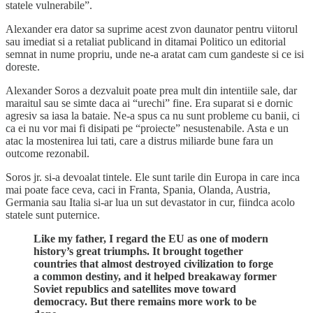
statele vulnerabile”.
Alexander era dator sa suprime acest zvon daunator pentru viitorul
sau imediat si a retaliat publicand in ditamai Politico un editorial
semnat in nume propriu, unde ne-a aratat cam cum gandeste si ce isi
doreste.
Alexander Soros a dezvaluit poate prea mult din intentiile sale, dar
maraitul sau se simte daca ai “urechi” fine. Era suparat si e dornic
agresiv sa iasa la bataie. Ne-a spus ca nu sunt probleme cu banii, ci
ca ei nu vor mai fi disipati pe “proiecte” nesustenabile. Asta e un
atac la mostenirea lui tati, care a distrus miliarde bune fara un
outcome rezonabil.
Soros jr. si-a devoalat tintele. Ele sunt tarile din Europa in care inca
mai poate face ceva, caci in Franta, Spania, Olanda, Austria,
Germania sau Italia si-ar lua un sut devastator in cur, fiindca acolo
statele sunt puternice.
Like my father, I regard the EU as one of modern
history’s great triumphs. It brought together
countries that almost destroyed civilization to forge
a common destiny, and it helped breakaway former
Soviet republics and satellites move toward
democracy. But there remains more work to be