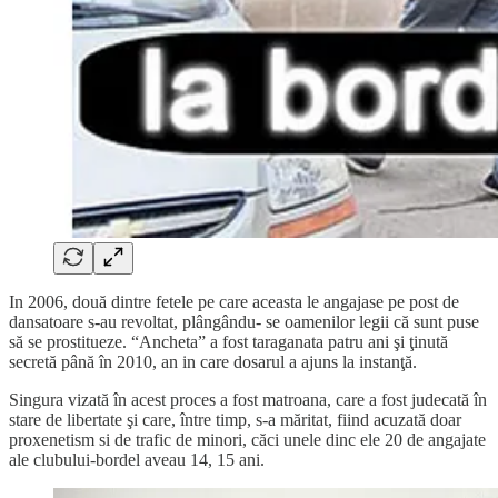
In 2006, două dintre fetele pe care aceasta le angajase pe post de
dansatoare s-au revoltat, plângându- se oamenilor legii că sunt puse
să se prostitueze. “Ancheta” a fost taraganata patru ani şi ţinută
secretă până în 2010, an in care dosarul a ajuns la instanţă.
Singura vizată în acest proces a fost matroana, care a fost judecată în
stare de libertate şi care, între timp, s-a măritat, fiind acuzată doar
proxenetism si de trafic de minori, căci unele dinc ele 20 de angajate
ale clubului-bordel aveau 14, 15 ani.