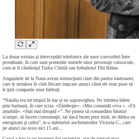
La dosar existau şi interceptări telefonice ale unor convorbiri între
prostituate, în care sunt pomenite numele unor personaje cunoscute,
cum ar fi cântăreţul Tudor Chirilă sau fotbalistul Tibi Bălan.
Angajatele de la Nana aveau instrucţiuni clare din partea matroanei,
care le urmărea în club fiecare mişcare atunci când ele erau puse să
le ţină companie unor bărbaţi.
“Natalia era tot timpul în bar şi ne supraveghea. Ne trimitea bilete
prin barmani, în care scria: «Zâmbeşte». «Mai comandă ceva ». «Fii
amabilă». «Stai mai dreaptă »”. Ne punea să comandăm băuturi
scumpe, să facem consumaţie, iar dacă beam prea mult, ne dădea un
energizant şi cafea”, le-a mărturisit anchetatorilor Victoria C., care
pe atunci nu avea nici 15 ani…
Cazul a fost la un moment dat secretizat, atat de stresati erau