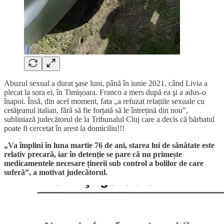
Abuzul sexual a durat şase luni, până în iunie 2021, când Livia a
plecat la sora ei, în Timișoara. Franco a mers după ea şi a adus-o
înapoi. Însă, din acel moment, fata „a refuzat relațiile sexuale cu
cetăţeanul italian, fără să fie forțată să le întrețină din nou”,
subliniază judecătorul de la Tribunalul Cluj care a decis că bărbatul
poate fi cercetat în arest la domiciliu!!!
„Va împlini în luna martie 76 de ani, starea lui de sănătate este
relativ precară, iar în detenție se pare că nu primește
medicamentele necesare ținerii sub control a bolilor de care
suferă”, a motivat judecătorul.