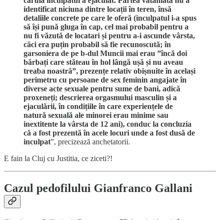
căruia inculpatul a ejaculat. Partea vătămată nu a
identificat niciuna dintre locații în teren, însă
detaliile concrete pe care le oferă (inculpatul i-a spus
să își pună gluga în cap, cel mai probabil pentru a
nu fi văzută de locatari și pentru a-i ascunde vârsta,
căci era puțin probabil să fie recunoscută; în
garsoniera de pe b-dul Muncii mai erau ”încă doi
bărbați care stăteau în hol lângă ușă și nu aveau
treaba noastră”, prezențe relativ obișnuite în același
perimetru cu persoane de sex feminin angajate în
diverse acte sexuale pentru sume de bani, adică
proxeneți; descrierea orgasmului masculin și a
ejaculării, în condițiile în care experiențele de
natură sexuală ale minorei erau minime sau
inextitente la vârsta de 12 ani), conduc la concluzia
că a fost prezentă în acele locuri unde a fost dusă de
inculpat
”, precizează anchetatorii.
E fain la Cluj cu Justitia, ce ziceti?!
Cazul pedofilului Gianfranco Gallani