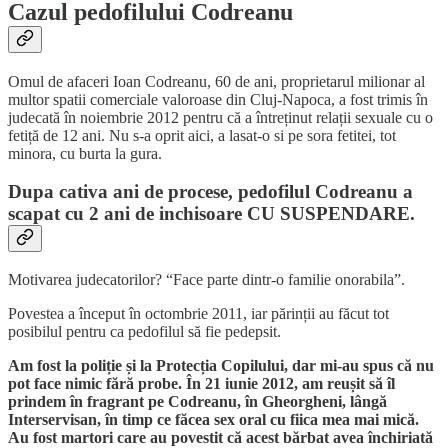
Cazul pedofilului Codreanu
Omul de afaceri Ioan Codreanu, 60 de ani, proprietarul milionar al
multor spatii comerciale valoroase din Cluj-Napoca, a fost trimis în
judecată în noiembrie 2012 pentru că a întreținut relații sexuale cu o
fetiță de 12 ani. Nu s-a oprit aici, a lasat-o si pe sora fetitei, tot
minora, cu burta la gura.
Dupa cativa ani de procese, pedofilul Codreanu a
scapat cu 2 ani de inchisoare CU SUSPENDARE.
Motivarea judecatorilor? “Face parte dintr-o familie onorabila”.
Povestea a început în octombrie 2011, iar părinții au făcut tot
posibilul pentru ca pedofilul să fie pedepsit.
Am fost la poliție și la Protecția Copilului, dar mi-au spus că nu
pot face nimic fără probe. În 21 iunie 2012, am reușit să îl
prindem în fragrant pe Codreanu, în Gheorgheni, lângă
Interservisan, în timp ce făcea sex oral cu fiica mea mai mică.
Au fost martori care au povestit că acest bărbat avea închiriată