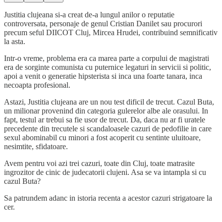
Justitia clujeana si-a creat de-a lungul anilor o reputatie
controversata, personaje de genul Cristian Danilet sau procurori
precum seful DIICOT Cluj, Mircea Hrudei, contribuind semnificativ
la asta.
Intr-o vreme, problema era ca marea parte a corpului de magistrati
era de sorginte comunista cu puternice legaturi in servicii si politic,
apoi a venit o generatie hipsterista si inca una foarte tanara, inca
necoapta profesional.
Astazi, Justitia clujeana are un nou test dificil de trecut. Cazul Buta,
un milionar provenind din categoria gulerelor albe ale orasului. In
fapt, testul ar trebui sa fie usor de trecut. Da, daca nu ar fi uratele
precedente din trecutele si scandaloasele cazuri de pedofilie in care
sexul abominabil cu minori a fost acoperit cu sentinte uluitoare,
nesimtite, sfidatoare.
Avem pentru voi azi trei cazuri, toate din Cluj, toate matrasite
ingrozitor de cinic de judecatorii clujeni. Asa se va intampla si cu
cazul Buta?
Sa patrundem adanc in istoria recenta a acestor cazuri strigatoare la
cer.