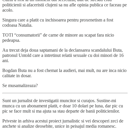
politicienii si afaceristii clujeni sa nu afle opinia publica ce faceau pe
acolo.
Singura care a platit cu inchisoarea pentru proxenetism a fost
codoasa Natalia.
TOTI “consumatorii” de carne de minore au scapat fara nicio
pedeapsa.
Au trecut deja doua saptamani de la declansarea scandalului Buta,
patronul Untold care a intretinut relatii sexuale cu doi minori de 16
ani.
Bogdan Buta nu a fost chemat la audieri, mai mult, nu are inca nicio
calitate in dosar.
Se musamalizeaza?
Sunt un jurnalist de investigatii muncitor si curajos. Sustine-mi
munca cu un abonament platit, e doar 10 dolari pe luna, dar pic cu
pic se face mult si ma ajuta sa stau departe de banii politicienilor.
Priveste in arhiva acestui proiect jurnalistic si vei descoperi zeci de
anchete si analize deosebite, unice in peisajul media romanesc.