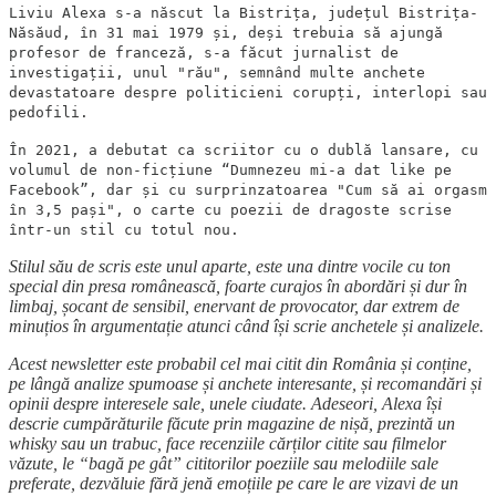
Liviu Alexa s-a născut la Bistrița, județul Bistrița-
Năsăud, în 31 mai 1979 și, deși trebuia să ajungă
profesor de franceză, s-a făcut jurnalist de
investigații, unul "rău", semnând multe anchete
devastatoare despre politicieni corupți, interlopi sau
pedofili.
În 2021, a debutat ca scriitor cu o dublă lansare, cu
volumul de non-ficțiune “Dumnezeu mi-a dat like pe
Facebook”, dar și cu surprinzatoarea "Cum să ai orgasm
în 3,5 pași", o carte cu poezii de dragoste scrise
într-un stil cu totul nou.
Stilul său de scris este unul aparte, este una dintre vocile cu ton
special din presa românească, foarte curajos în abordări și dur în
limbaj, șocant de sensibil, enervant de provocator, dar extrem de
minuțios în argumentație atunci când își scrie anchetele și analizele.
Acest newsletter este probabil cel mai citit din România și conține,
pe lângă analize spumoase și anchete interesante, și recomandări și
opinii despre interesele sale, unele ciudate. Adeseori, Alexa își
descrie cumpărăturile făcute prin magazine de nișă, prezintă un
whisky sau un trabuc, face recenziile cărților citite sau filmelor
văzute, le “bagă pe gât” cititorilor poeziile sau melodiile sale
preferate, dezvăluie fără jenă emoțiile pe care le are vizavi de un