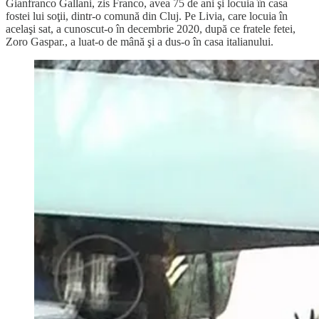
Gianfranco Gallani, zis Franco, avea 75 de ani şi locuia în casa
fostei lui soţii, dintr-o comună din Cluj. Pe Livia, care locuia în
acelaşi sat, a cunoscut-o în decembrie 2020, după ce fratele fetei,
Zoro Gaspar., a luat-o de mână şi a dus-o în casa italianului.