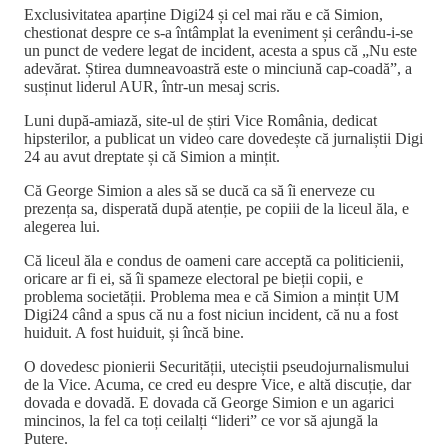
Exclusivitatea aparține Digi24 și cel mai rău e că Simion,
chestionat despre ce s-a întâmplat la eveniment și cerându-i-se
un punct de vedere legat de incident, acesta a spus că „Nu este
adevărat. Știrea dumneavoastră este o minciună cap-coadă”, a
susținut liderul AUR, într-un mesaj scris.
Luni după-amiază, site-ul de știri Vice România, dedicat
hipsterilor, a publicat un video care dovedește că jurnaliștii Digi
24 au avut dreptate și că Simion a mințit.
Că George Simion a ales să se ducă ca să îi enerveze cu
prezența sa, disperată după atenție, pe copiii de la liceul ăla, e
alegerea lui.
Că liceul ăla e condus de oameni care acceptă ca politicienii,
oricare ar fi ei, să îi spameze electoral pe bieții copii, e
problema societății. Problema mea e că Simion a mințit UM
Digi24 când a spus că nu a fost niciun incident, că nu a fost
huiduit. A fost huiduit, și încă bine.
O dovedesc pionierii Securității, uteciștii pseudojurnalismului
de la Vice. Acuma, ce cred eu despre Vice, e altă discuție, dar
dovada e dovadă. E dovada că George Simion e un agarici
mincinos, la fel ca toți ceilalți “lideri” ce vor să ajungă la
Putere.