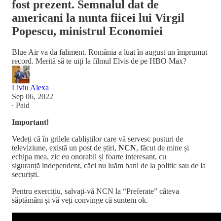
fost prezent. Semnalul dat de
americani la nunta fiicei lui Virgil
Popescu, ministrul Economiei
Blue Air va da faliment. România a luat în august un împrumut
record. Merită să te uiți la filmul Elvis de pe HBO Max?
Liviu Alexa
Sep 06, 2022
∙ Paid
Important!
Vedeți că în grilele cabliștilor care vă servesc posturi de
televiziune, există un post de știri,
NCN
, făcut de mine și
echipa mea, zic eu onorabil și foarte interesant, cu
siguranță independent, căci nu luăm bani de la politic sau de la
securiști.
Pentru exercițiu, salvați-vă NCN la “Preferate” câteva
săptămâni și vă veți convinge că suntem ok.