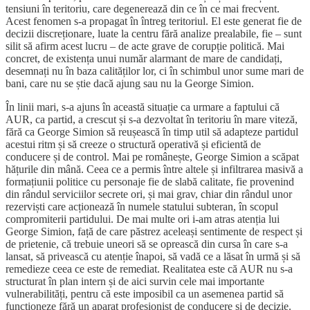
tensiuni în teritoriu, care degenerează din ce în ce mai frecvent.
Acest fenomen s-a propagat în întreg teritoriul. El este generat fie de
decizii discreționare, luate la centru fără analize prealabile, fie – sunt
silit să afirm acest lucru – de acte grave de corupție politică. Mai
concret, de existența unui număr alarmant de mare de candidați,
desemnați nu în baza calităților lor, ci în schimbul unor sume mari de
bani, care nu se știe dacă ajung sau nu la George Simion.
În linii mari, s-a ajuns în această situație ca urmare a faptului că
AUR, ca partid, a crescut și s-a dezvoltat în teritoriu în mare viteză,
fără ca George Simion să reușească în timp util să adapteze partidul
acestui ritm și să creeze o structură operativă și eficientă de
conducere și de control. Mai pe românește, George Simion a scăpat
hățurile din mână. Ceea ce a permis între altele și infiltrarea masivă a
formațiunii politice cu personaje fie de slabă calitate, fie provenind
din rândul serviciilor secrete ori, și mai grav, chiar din rândul unor
rezerviști care acționează în numele statului subteran, în scopul
compromiterii partidului. De mai multe ori i-am atras atenția lui
George Simion, față de care păstrez aceleași sentimente de respect și
de prietenie, că trebuie uneori să se oprească din cursa în care s-a
lansat, să privească cu atenție înapoi, să vadă ce a lăsat în urmă și să
remedieze ceea ce este de remediat. Realitatea este că AUR nu s-a
structurat în plan intern și de aici survin cele mai importante
vulnerabilități, pentru că este imposibil ca un asemenea partid să
funcționeze fără un aparat profesionist de conducere și de decizie.