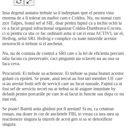
Insa degetul aratator trebuie sa il indreptam spre el pentru vina
enorma de a fi tolerat un mafiot cum e Coldea. Nu, nu numai cum
zice Talpes, fostul sef al SIE, doar pentru faptul ca a inchis ochii la
ce a facut grupul infractional organizat Coldea-Dumbrava-Cocoru,
ci si pentru ca stia ce fac ordinarii astia si cat ei erau ACTIVI, iar el,
Hellvig, seful SRI. Hellvig e complice cu toate mizeriile acestor
nenorociti si trebuie si el anchetat.
Nu, nu de comisia de control a SRI care e la fel de eficienta precum
laba facuta cu prezervativ, caci pinguinii aia sclaveti nu au oua sa
faca ceva.
Procurorii. Ei trebuie sa actioneze. Ei trebuie sa puna bratari acestor
golani cu epoleti. Se poate, anul trecut au fost tari membre UE care
si-au arestat fostii sefi de servicii care au facut nasoale. Faptul ca ai
fost sef de serviciu secret nu ar trebui sa iti asigure imunitate by
default pentru porcariile pe care le-ai facut in functie sau dupa ce nu
mai esti.
Se poate! Baietii astia ghidusi pot fi arestati! Si nu, ca cetatean
roman, ma doare in cur de anchetele FBI, io vreau ca tara mea sa
reactioneze singura la mizerii de acest gen si sa se detoxifieze
singura.