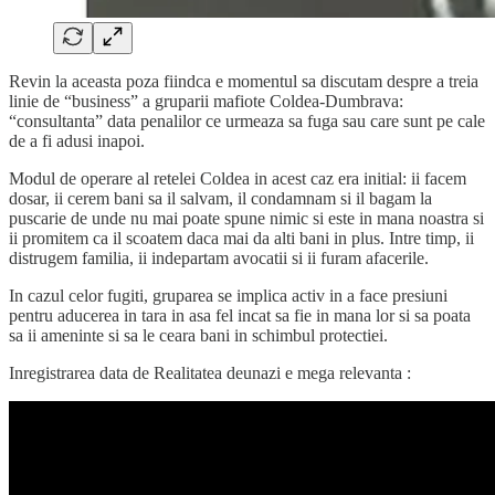
Revin la aceasta poza fiindca e momentul sa discutam despre a treia
linie de “business” a gruparii mafiote Coldea-Dumbrava:
“consultanta” data penalilor ce urmeaza sa fuga sau care sunt pe cale
de a fi adusi inapoi.
Modul de operare al retelei Coldea in acest caz era initial: ii facem
dosar, ii cerem bani sa il salvam, il condamnam si il bagam la
puscarie de unde nu mai poate spune nimic si este in mana noastra si
ii promitem ca il scoatem daca mai da alti bani in plus. Intre timp, ii
distrugem familia, ii indepartam avocatii si ii furam afacerile.
In cazul celor fugiti, gruparea se implica activ in a face presiuni
pentru aducerea in tara in asa fel incat sa fie in mana lor si sa poata
sa ii ameninte si sa le ceara bani in schimbul protectiei.
Inregistrarea data de Realitatea deunazi e mega relevanta :