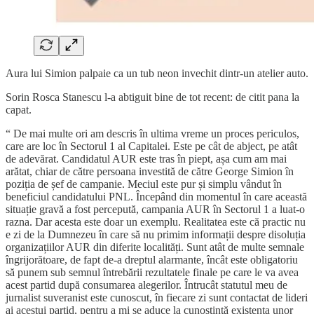
Aura lui Simion palpaie ca un tub neon invechit dintr-un atelier auto.
Sorin Rosca Stanescu l-a abtiguit bine de tot recent: de citit pana la
capat.
“ De mai multe ori am descris în ultima vreme un proces periculos,
care are loc în Sectorul 1 al Capitalei. Este pe cât de abject, pe atât
de adevărat. Candidatul AUR este tras în piept, așa cum am mai
arătat, chiar de către persoana investită de către George Simion în
poziția de șef de campanie. Meciul este pur și simplu vândut în
beneficiul candidatului PNL. Începând din momentul în care această
situație gravă a fost percepută, campania AUR în Sectorul 1 a luat-o
razna. Dar acesta este doar un exemplu. Realitatea este că practic nu
e zi de la Dumnezeu în care să nu primim informații despre disoluția
organizațiilor AUR din diferite localități. Sunt atât de multe semnale
îngrijorătoare, de fapt de-a dreptul alarmante, încât este obligatoriu
să punem sub semnul întrebării rezultatele finale pe care le va avea
acest partid după consumarea alegerilor. Întrucât statutul meu de
jurnalist suveranist este cunoscut, în fiecare zi sunt contactat de lideri
ai acestui partid, pentru a mi se aduce la cunoștință existența unor