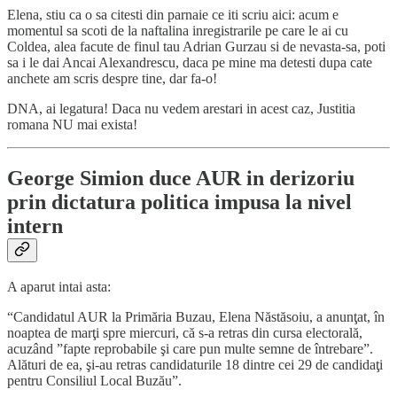
Elena, stiu ca o sa citesti din parnaie ce iti scriu aici: acum e
momentul sa scoti de la naftalina inregistrarile pe care le ai cu
Coldea, alea facute de finul tau Adrian Gurzau si de nevasta-sa, poti
sa i le dai Ancai Alexandrescu, daca pe mine ma detesti dupa cate
anchete am scris despre tine, dar fa-o!
DNA, ai legatura! Daca nu vedem arestari in acest caz, Justitia
romana NU mai exista!
George Simion duce AUR in derizoriu
prin dictatura politica impusa la nivel
intern
A aparut intai asta:
“Candidatul AUR la Primăria Buzau, Elena Năstăsoiu, a anunţat, în
noaptea de marţi spre miercuri, că s-a retras din cursa electorală,
acuzând ”fapte reprobabile şi care pun multe semne de întrebare”.
Alături de ea, şi-au retras candidaturile 18 dintre cei 29 de candidaţi
pentru Consiliul Local Buzău”.