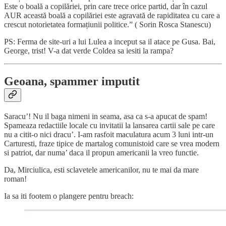
Este o boală a copilăriei, prin care trece orice partid, dar în cazul
AUR această boală a copilăriei este agravată de rapiditatea cu care a
crescut notorietatea formațiunii politice.” ( Sorin Rosca Stanescu)
PS: Ferma de site-uri a lui Lulea a inceput sa il atace pe Gusa. Bai,
George, trist! V-a dat verde Coldea sa iesiti la rampa?
Geoana, spammer imputit
Saracu’! Nu il baga nimeni in seama, asa ca s-a apucat de spam!
Spameaza redactiile locale cu invitatii la lansarea cartii sale pe care
nu a citit-o nici dracu’. I-am rasfoit maculatura acum 3 luni intr-un
Carturesti, fraze tipice de martalog comunistoid care se vrea modern
si patriot, dar numa’ daca il propun americanii la vreo functie.
Da, Mirciulica, esti sclavetele americanilor, nu te mai da mare
roman!
Ia sa iti footem o plangere pentru breach: