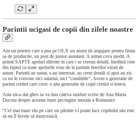
Parintii ucigasi de copii din zilele noastre
Am un prieten care a pus pe OLX un anunt de angajare pentru firma
sa de productie, un post de junior assistant. A urmat ceva inedit. A
primit SAPTE apeluri diferite in care i se cereau detalii. Ineditul vine
din faptul ca toate apelurile erau de la parintii tinerilor vizati de
anunt. Parintii au sunat, s-au interesat, au cerut detalii si apoi au zis
ca nu le convine nici salariul, nici “conditiile”. Avem o generatie de
parinti cretini care cresc o alta generatie de copii cretini si lenesi.
Asta mi-a dat ghes sa va dau cateva randuri scrise de Ana Maria
Ducuta despre aceasta mare pecingine morala a Romaniei:
“Cel mai mare rău pe care un părinte i-l poate face copilului său este
să nu îl învețe să muncească.