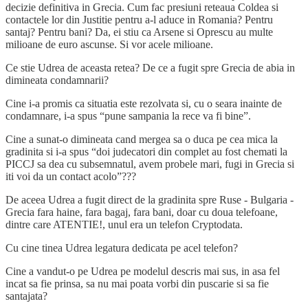
decizie definitiva in Grecia. Cum fac presiuni reteaua Coldea si
contactele lor din Justitie pentru a-l aduce in Romania? Pentru
santaj? Pentru bani? Da, ei stiu ca Arsene si Oprescu au multe
milioane de euro ascunse. Si vor acele milioane.
Ce stie Udrea de aceasta retea? De ce a fugit spre Grecia de abia in
dimineata condamnarii?
Cine i-a promis ca situatia este rezolvata si, cu o seara inainte de
condamnare, i-a spus “pune sampania la rece va fi bine”.
Cine a sunat-o dimineata cand mergea sa o duca pe cea mica la
gradinita si i-a spus “doi judecatori din complet au fost chemati la
PICCJ sa dea cu subsemnatul, avem probele mari, fugi in Grecia si
iti voi da un contact acolo”???
De aceea Udrea a fugit direct de la gradinita spre Ruse - Bulgaria -
Grecia fara haine, fara bagaj, fara bani, doar cu doua telefoane,
dintre care ATENTIE!, unul era un telefon Cryptodata.
Cu cine tinea Udrea legatura dedicata pe acel telefon?
Cine a vandut-o pe Udrea pe modelul descris mai sus, in asa fel
incat sa fie prinsa, sa nu mai poata vorbi din puscarie si sa fie
santajata?