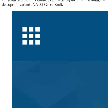
summitul. Nu, bre, tu organizezi editia de paparici a Summitului, aia
de copchii, varianta NATO Gasca Zurli: