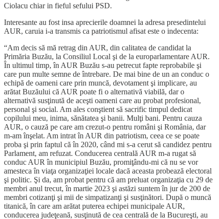
Ciolacu chiar in fieful sefului PSD.
Interesante au fost insa aprecierile doamnei la adresa presedintelui
AUR, caruia i-a transmis ca patriotismul afisat este o indecenta:
“Am decis să mă retrag din AUR, din calitatea de candidat la
Primăria Buzău, la Consiliul Local şi de la europarlamentare AUR.
În ultimul timp, în AUR Buzău s-au petrecut fapte reprobabile şi
care pun multe semne de întrebare. De mai bine de un an conduc o
echipă de oameni care prin muncă, devotament şi implicare, au
arătat Buzăului că AUR poate fi o alternativă viabilă, dar o
alternativă susţinută de aceşti oameni care au probat profesional,
personal şi social. Am ales conştient să sacrific timpul dedicat
copilului meu, inima, sănătatea şi banii. Mulţi bani. Pentru cauza
AUR, o cauză pe care am crezut-o pentru români şi România, dar
m-am înşelat. Am intrat în AUR din patriotism, ceea ce se poate
proba şi prin faptul că în 2020, când mi s-a cerut să candidez pentru
Parlament, am refuzat. Conducerea centrală AUR m-a rugat să
conduc AUR în municipiul Buzău, promiţându-mi că nu se vor
amesteca în viaţa organizaţiei locale dacă aceasta probează electoral
şi politic. Şi da, am probat pentru că am preluat organizaţia cu 29 de
membri anul trecut, în martie 2023 şi astăzi suntem în jur de 200 de
membri cotizanţi şi mii de simpatizanţi şi susţinători. După o muncă
titanică, în care am arătat puterea echipei municipale AUR,
conducerea judeţeană, susţinută de cea centrală de la Bucureşti, au