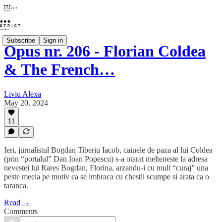
Subscribe
Sign in
Opus nr. 206 - Florian Coldea
& The French…
Liviu Alexa
May 20, 2024
11
Ieri, jurnalistul Bogdan Tiberiu Iacob, cainele de paza al lui Coldea
(prin “portalul” Dan Ioan Popescu) s-a otarat melteneste la adresa
nevestei lui Rares Bogdan, Florina, arzandu-i cu mult “curaj” una
peste mecla pe motiv ca se imbraca cu chestii scumpe si arata ca o
taranca.
Read →
Comments