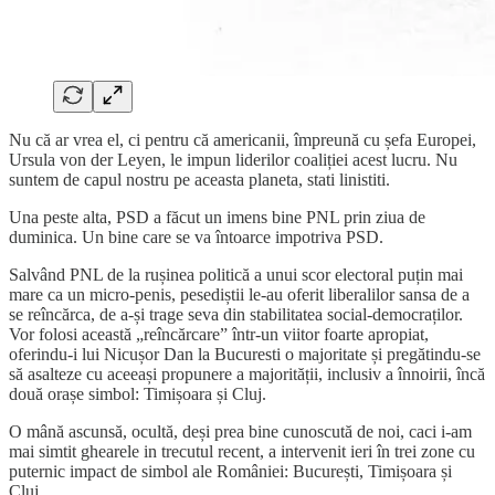
Nu că ar vrea el, ci pentru că americanii, împreună cu șefa Europei,
Ursula von der Leyen, le impun liderilor coaliției acest lucru. Nu
suntem de capul nostru pe aceasta planeta, stati linistiti.
Una peste alta, PSD a făcut un imens bine PNL prin ziua de
duminica. Un bine care se va întoarce impotriva PSD.
Salvând PNL de la rușinea politică a unui scor electoral puțin mai
mare ca un micro-penis, pesediștii le-au oferit liberalilor sansa de a
se reîncărca, de a-și trage seva din stabilitatea social-democraților.
Vor folosi această „reîncărcare” într-un viitor foarte apropiat,
oferindu-i lui Nicușor Dan la Bucuresti o majoritate și pregătindu-se
să asalteze cu aceeași propunere a majorității, inclusiv a înnoirii, încă
două orașe simbol: Timișoara și Cluj.
O mână ascunsă, ocultă, deși prea bine cunoscută de noi, caci i-am
mai simtit ghearele in trecutul recent, a intervenit ieri în trei zone cu
puternic impact de simbol ale României: București, Timișoara și
Cluj.