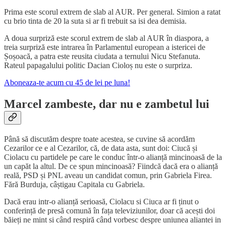
Prima este scorul extrem de slab al AUR. Per general. Simion a ratat
cu brio tinta de 20 la suta si ar fi trebuit sa isi dea demisia.
A doua surpriză este scorul extrem de slab al AUR în diaspora, a
treia surpriză este intrarea în Parlamentul european a istericei de
Șoșoacă, a patra este reusita ciudata a ternului Nicu Stefanuta.
Rateul papagalului politic Dacian Cioloș nu este o surpriza.
Aboneaza-te acum cu 45 de lei pe luna!
Marcel zambeste, dar nu e zambetul lui
Până să discutăm despre toate acestea, se cuvine să acordăm
Cezarilor ce e al Cezarilor, că, de data asta, sunt doi: Ciucă și
Ciolacu cu partidele pe care le conduc într-o alianță mincinoasă de la
un capăt la altul. De ce spun mincinoasă? Fiindcă dacă era o alianță
reală, PSD și PNL aveau un candidat comun, prin Gabriela Firea.
Fără Burduja, câștigau Capitala cu Gabriela.
Dacă erau intr-o alianță serioasă, Ciolacu si Ciuca ar fi ținut o
conferință de presă comună în fața televiziunilor, doar că acești doi
băieți ne mint si când respiră când vorbesc despre uniunea aliantei in