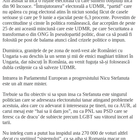
Am asistat la încă o rușine electorală cu care suntem obișnuiți încă
din 90 încoace. “Întrajutorarea” electorală a UDMR, “partid” care
nu apărea cu prag electoral atins în niciun sondaj făcut de casele
serioase și care pe 9 iunie a ejaculat peste 6,3 procente. Povestim de
corectitudine și cinste în politica românească, dar acceptăm de peste
25 de ani această minciună care este UDMR, pe care Securitatea a
transformat-o din ONG în pseudopartid politic, doar ca să poată fi
folosită pe post de balama atunci când crizele politice o impun.
Duminica, granițele de pe zona de nord-vest ale României cu
Ungaria s-au deschis la un semn și mii de etnici maghiari trăitori în
Ungaria, dar născuți în România, au venit fuguța să-și folosească
dubla cetățenie ca să salveze UDMR.
Intrarea in Parlamentul European a progresistului Nicu Stefanuta
este un alt mare mister.
Trebuie sa fiu obiectiv si sa spun insa ca Stefanuta este singurul
politician care se adreseaza electoratului tanar atingand problemele
acestuia, alea care cu adevarat ii intereseaza pe tineri, nu ca AUR, al
carui mesaj este “hai sa ii dam jos”, nu ca PNL sau PSD care se
feresc ca de dracu’ de subiecte precum LGBT sau viitorul incert al
tarii.
Nu inteleg cum a putut lua inspidul asta 270 000 de voturi altfel
decat cu sprijinul “sistemului”, ca sa aiba si Romania macar un