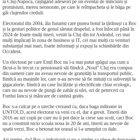
la Cluj-Napoca, câștigând adeseori pe un eventai de minciuni și
promisiuni, mereu neonorate, pe care le reîmpacheta și le băga pe
gât clujenilor creduli.
Electoratul din 2004, ăla funarist care punea botul la țărănuși ca Boc
și la gesturi politice de genul sărutat drapelul, a fost înlocuit până în
2024 de foarte mulți tineri, veniti la Cluj din tot Ardealul, cei mai
mulți implicați în zona de business și IT, cei mai mulți cu venituri
substanțial mai mari, foarte informați și expuși la schimbările din
Occident.
Un electorat pe care Emil Boc nu l-a mai putut șpăgui așa cum a
făcut-o în trecut cu pensionarii săi fiindcă „Noul” Cluj era compus
din oameni care nu aveau nevoie de gratuități la transportul public,
fiindcă au mașinile lor, care n-au nevoie să fie mituiți cu subvenții la
gigacalorie, fiindcă au case încălzite și electrificate chiar ecologic,
care nu au nevoie de pungi de zahăr și ulei, ori de petreceri cu
Furdui Iancu și mâncare de cantină gratis.
Boc s-a culcat pe o ureche crezand ca, daca baga milioane in
UNTOLD, acest electorat va veni cu el, dar a gresit. Tinerii din
2016 au azi copii pe care nu ii pot duce la crese sau scoli, caci Boc
nu a construit nicio scoala noua in 20 de ani, tinerii au nevoie de
spatii verzi, Boc a betonat tot orasul si l-a umnplut cu dale.
Ati inteles, da? Boc a imbatranit si nu a inteles sa plece de bunavoie.