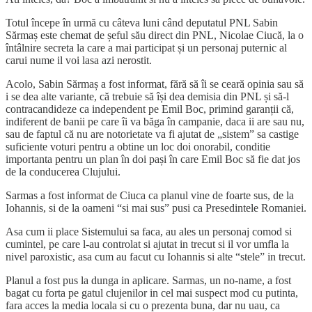
Totul începe în urmă cu câteva luni când deputatul PNL Sabin
Sărmaș este chemat de șeful său direct din PNL, Nicolae Ciucă, la o
întâlnire secreta la care a mai participat și un personaj puternic al
carui nume il voi lasa azi nerostit.
Acolo, Sabin Sărmaș a fost informat, fără să îi se ceară opinia sau să
i se dea alte variante, că trebuie să își dea demisia din PNL și să-l
contracandideze ca independent pe Emil Boc, primind garanții că,
indiferent de banii pe care îi va băga în campanie, daca ii are sau nu,
sau de faptul că nu are notorietate va fi ajutat de „sistem” sa castige
suficiente voturi pentru a obtine un loc doi onorabil, conditie
importanta pentru un plan în doi pași în care Emil Boc să fie dat jos
de la conducerea Clujului.
Sarmas a fost informat de Ciuca ca planul vine de foarte sus, de la
Iohannis, si de la oameni “si mai sus” pusi ca Presedintele Romaniei.
Asa cum ii place Sistemului sa faca, au ales un personaj comod si
cumintel, pe care l-au controlat si ajutat in trecut si il vor umfla la
nivel paroxistic, asa cum au facut cu Iohannis si alte “stele” in trecut.
Planul a fost pus la dunga in aplicare. Sarmas, un no-name, a fost
bagat cu forta pe gatul clujenilor in cel mai suspect mod cu putinta,
fara acces la media locala si cu o prezenta buna, dar nu uau, ca