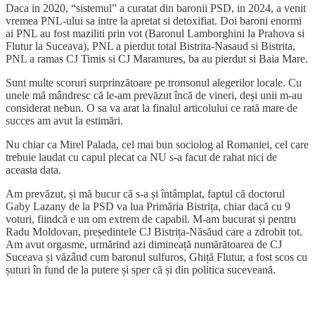
Daca in 2020, “sistemul” a curatat din baronii PSD, in 2024, a venit
vremea PNL-ului sa intre la apretat si detoxifiat. Doi baroni enormi
ai PNL au fost maziliti prin vot (Baronul Lamborghini la Prahova si
Flutur la Suceava), PNL a pierdut total Bistrita-Nasaud si Bistrita,
PNL a ramas CJ Timis si CJ Maramures, ba au pierdut si Baia Mare.
Sunt multe scoruri surprinzătoare pe tronsonul alegerilor locale. Cu
unele mă mândresc că le-am prevăzut încă de vineri, deși unii m-au
considerat nebun. O sa va arat la finalul articolului ce rată mare de
succes am avut la estimări.
Nu chiar ca Mirel Palada, cel mai bun sociolog al Romaniei, cel care
trebuie laudat cu capul plecat ca NU s-a facut de rahat nici de
aceasta data.
Am prevăzut, și mă bucur că s-a și întâmplat, faptul că doctorul
Gaby Lazany de la PSD va lua Primăria Bistrița, chiar dacă cu 9
voturi, fiindcă e un om extrem de capabil. M-am bucurat și pentru
Radu Moldovan, președintele CJ Bistrița-Năsăud care a zdrobit tot.
Am avut orgasme, urmărind azi dimineață numărătoarea de CJ
Suceava și văzând cum baronul sulfuros, Ghiță Flutur, a fost scos cu
șuturi în fund de la putere și sper că și din politica suceveană.