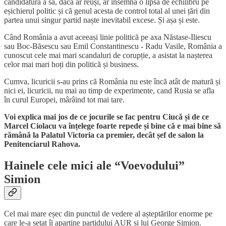
candidatură a sa, dacă ar reuși, ar însemna o lipsă de echilibru pe
eșichierul politic și că genul acesta de control total al unei țări din
partea unui singur partid naște inevitabil excese. Și așa și este.
Când România a avut aceeași linie politică pe axa Năstase-Iliescu
sau Boc-Băsescu sau Emil Constantinescu - Radu Vasile, România a
cunoscut cele mai mari scandaluri de corupție, a asistat la nașterea
celor mai mari hoți din politică și business.
Cumva, licuricii s-au prins că România nu este încă atât de matură și
nici ei, licuricii, nu mai au timp de experimente, cand Rusia se afla
în curul Europei, mârâind tot mai tare.
Voi explica mai jos de ce jocurile se fac pentru Ciucă și de ce
Marcel Ciolacu va înțelege foarte repede și bine că e mai bine să
rămână la Palatul Victoria ca premier, decât șef de salon la
Penitenciarul Rahova.
Hainele cele mici ale “Voevodului”
Simion
Cel mai mare eșec din punctul de vedere al așteptărilor enorme pe
care le-a setat îi aparține partidului AUR și lui George Simion.