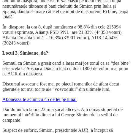
obținut în diaspora, unde AUR s-a clasat pe locul trei, asta după
nenumăratele tiktoace și bani cheltuiți de Simion prin Italia și
Spania, dându-se mare cât e el de iubit de diasporeni. Ei bine, țeapă
totală.
În diaspora, la ora 8, după numărarea a 98,8% din cele 215994
voturi exprimate, Alianţa PSD-PNL -are 21,33% (44358 voturi),
Alianta Dreapta Unită - 16,3% (33901 voturi), AUR 14,54%
(30243 voturi).
Locul 3, Simioane, da?
Semnul ca Simion a gresit cand a lasat mai jos tonul ca sa “dea bine”
este acela ca Sosoaca Diana a luat cu doar 1800 de voturi mai putin
ca AUR din diaspora.
Discursul sosocar a fost mai pe placul romanilor de afara decat
gherutele tot mai tocite ale “voevodului” din ultimele luni.
Aboneaza-te acum cu 45 de lei pe luna!
Dar duminica la ora 23 m-a șocat altceva. Am rămas stupefiat de
momentul intrării în direct a lui George Simion de la sediul de
campanie!
Suspect de euforic, Simion, președintele AUR, a început să