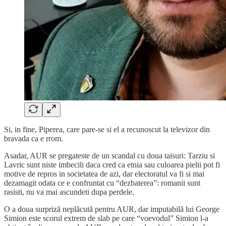
Si, in fine, Piperea, care pare-se si el a recunoscut la televizor din
bravada ca e rrom.
Asadar, AUR se pregateste de un scandal cu doua taisuri: Tarziu si
Lavric sunt niste imbecili daca cred ca etnia sau culoarea pielii pot fi
motive de repros in societatea de azi, dar electoratul va fi si mai
dezamagit odata ce e confruntat cu “dezbaterea”: romanii sunt
rasisti, nu va mai ascundeti dupa perdele.
O a doua surpriză neplăcută pentru AUR, dar imputabilă lui George
Simion este scorul extrem de slab pe care “voevodul” Simion l-a