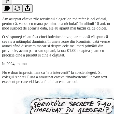
17
Am așteptat câteva zile rezultatul alegerilor, mă refer la cel oficial,
pentru că, va zic cu mana pe inima: ca niciodată în ultimii 10 ani, în
mod suspect de această dată, ele au apărut mai târziu ca de obicei.
O să spuneți că au fost cinci buletine de vot, iar eu o să vă spun că
ceva s-a întâmplat duminica în unele zone din România, câtă vreme
atunci când discutam macar si despre cele mai mari primării din
provincie, acum patru sau opt ani, la ora 01:00 noaptea știam cu
precizie cine a pierdut și cine a câștigat.
In 2024, mumu.
Nu e doar impresia mea ca “s-a intervenit” la aceste alegeri. Si
colegul Andrei Gusa a amusinat cateva “inadvertente” intr-un text
excelent pe care vi-l las la finalul acestui articol.