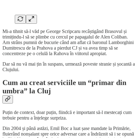
Mi-a tihnit să-l văd pe George Scripcaru recâștigând Brasovul și
trimițindu-l să se plimbe cu cercul pe papagalul de Alen Coliban.
Am strâns pumnii de bucurie când am aflat că baronul Lamborghini
Dumitrescu de la Prahova a pierdut CJ și va avea timp să se
concentreze pe o celulă la Rahova în viitorul apropiat.
Dar să nu vă mai țin în suspans, urmează poveste stranie și șocantă a
Clujului.
Cum au creat serviciile un “primar din
umbra” la Cluj
Puțin de context, doar puțin, fiindcă e important să-l mestecați cum
trebuie pentru a înțelege surpriza.
Din 2004 și până astăzi, Emil Boc a luat șase mandate la Primărie,
fluierând nonșalant spre orice adversar care a îndrăznit să i se opună