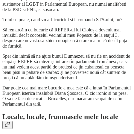
sustinator al LGBT in Parlamentul European, nu numai analfabeti
de la PSD si PNL, si sosocari.
Totul se poate, cand vrea Licuriciul si ii comanda STS-ului, nu?
Să remarcăm cu bucurie că REPER-ul lui Cioloș a devenit mai
invizibil decât cocoșelul vecinului meu Popescu de la etajul 3,
despre care nevasta-sa zbiera noaptea că o are mai mică decât puța
de furnică.
Sper din inimă să ne ajute bunul Dumnezeu să nu fie un accident de
etapă și REPER să rateze și intrarea în parlamentul românesc, ca sa
nu mai vedem acest partid de prețioși ce țin cabanosul cu penseta,
beau pișu in pahare de starbax și ne povestesc nouă cât suntem de
proști că nu aplăudăm transgenderismul.
Dar poate cea mai mare bucurie a mea este că a intrat în Parlamentul
European isterica insalubră Diana Șoșoacă. O zic ironic si nu prea.
O sa ne faca de cacat la Bruxelles, dar macar am scapat de ea în
Parlamentul din țară.
Locale, locale, frumoasele mele locale