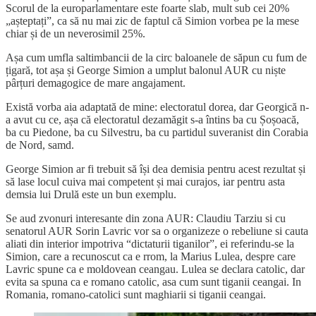
Scorul de la europarlamentare este foarte slab, mult sub cei 20%
„așteptați”, ca să nu mai zic de faptul că Simion vorbea pe la mese
chiar și de un neverosimil 25%.
Așa cum umfla saltimbancii de la circ baloanele de săpun cu fum de
țigară, tot așa și George Simion a umplut balonul AUR cu niște
pârțuri demagogice de mare angajament.
Există vorba aia adaptată de mine: electoratul dorea, dar Georgică n-
a avut cu ce, așa că electoratul dezamăgit s-a întins ba cu Șoșoacă,
ba cu Piedone, ba cu Silvestru, ba cu partidul suveranist din Corabia
de Nord, samd.
George Simion ar fi trebuit să își dea demisia pentru acest rezultat și
să lase locul cuiva mai competent și mai curajos, iar pentru asta
demsia lui Drulă este un bun exemplu.
Se aud zvonuri interesante din zona AUR: Claudiu Tarziu si cu
senatorul AUR Sorin Lavric vor sa o organizeze o rebeliune si cauta
aliati din interior impotriva “dictaturii tiganilor”, ei referindu-se la
Simion, care a recunoscut ca e rrom, la Marius Lulea, despre care
Lavric spune ca e moldovean ceangau. Lulea se declara catolic, dar
evita sa spuna ca e romano catolic, asa cum sunt tiganii ceangai. In
Romania, romano-catolici sunt maghiarii si tiganii ceangai.