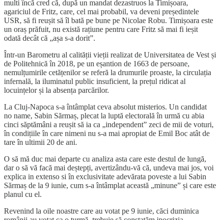
multi încă cred că, după un mandat dezastruos la Timișoara,
agariciul de Fritz, care, cel mai probabil, va deveni președintele
USR, să fi reușit să îl bată pe bune pe Nicolae Robu. Timișoara este
un oraș prăfuit, nu există rațiune pentru care Fritz să mai fi ieșit
odată decât că „așa s-a dorit”.
Într-un Barometru al calității vieții realizat de Universitatea de Vest și
de Politehnică în 2018, pe un eșantion de 1663 de persoane,
nemulțumirile cetățenilor se referă la drumurile proaste, la circulația
infernală, la iluminatul public insuficient, la prețul ridicat al
locuințelor și la absența parcărilor.
La Cluj-Napoca s-a întâmplat ceva absolut misterios. Un candidat
no name, Sabin Sărmaș, plecat la luptă electorală în urmă cu abia
cinci săptămâni a reușit să ia ca „independent” zeci de mii de voturi,
în condițiile în care nimeni nu s-a mai apropiat de Emil Boc atât de
tare în ultimii 20 de ani.
O să mă duc mai departe cu analiza asta care este destul de lungă,
dar o să vă facă mai deștepți, avertizându-vă că, undeva mai jos, voi
explica in extenso si în exclusivitate adevărata poveste a lui Sabin
Sărmaș de la 9 iunie, cum s-a întâmplat această „minune” și care este
planul cu el.
Revenind la oile noastre care au votat pe 9 iunie, căci duminica
românii au votat ca o turmă, trebuie să constatăm ipocrizia