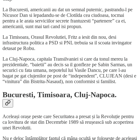
La Bucuresti, americanii au dat un semnal puternic, pastrandu-l pe
Nicusor Dan si lepadandu-se de Clotilda cea ciudoasa, tocmai
pentru a le arata serviciilor secrete frantuzesti “partenere” ca ei,
americanii, sunt mai tari cand isi propun.
La Timisoara, Orasul Revolutiei, Fritz a iesit din nou, desi
infrastructura politica a PSD si PNL trebuia sa il scoata invingator
detasat pe Robu.
La Cluj-Napoca, capitala Transilvaniei si care da tonul mereu la
prezidentiale, “baietii” au decis sa il gonfleze pe Sabin Sarmas, un
securici cu fata umana, nepotelul lui Vasile Dancu, pe care l-au
bagat pe gat clujenilor pe post de “independent”, CLUJEAN (desi e
“vinitura” din Bistrita-Nasaud), non conformist si familist.
Bucuresti, Timisoara, Cluj-Napoca.
Aceleași orașe peste care Securitatea a presat și la Revoluție pentru
ca lovitura de stat din Decemrbie 1989 să reușească sub acoperirea
unei Revolutii.
Nu e deloc întâmplător faptul că mâna ocultă se folosește de aceleași