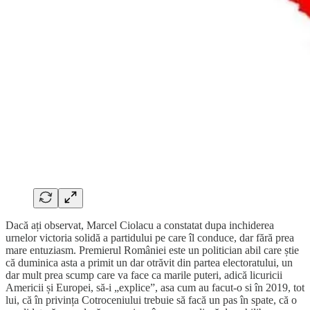
Dacă ați observat, Marcel Ciolacu a constatat dupa inchiderea
urnelor victoria solidă a partidului pe care îl conduce, dar fără prea
mare entuziasm. Premierul României este un politician abil care știe
că duminica asta a primit un dar otrăvit din partea electoratului, un
dar mult prea scump care va face ca marile puteri, adică licuricii
Americii și Europei, să-i „explice”, asa cum au facut-o si în 2019, tot
lui, că în privința Cotroceniului trebuie să facă un pas în spate, că o