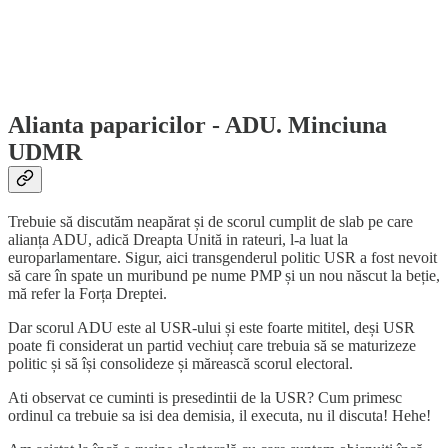
Alianta paparicilor - ADU. Minciuna
UDMR
Trebuie să discutăm neapărat și de scorul cumplit de slab pe care
alianța ADU, adică Dreapta Unită in rateuri, l-a luat la
europarlamentare. Sigur, aici transgenderul politic USR a fost nevoit
să care în spate un muribund pe nume PMP și un nou născut la beție,
mă refer la Forța Dreptei.
Dar scorul ADU este al USR-ului și este foarte mititel, deși USR
poate fi considerat un partid vechiuț care trebuia să se maturizeze
politic și să își consolideze și mărească scorul electoral.
Ati observat ce cuminti is presedintii de la USR? Cum primesc
ordinul ca trebuie sa isi dea demisia, il executa, nu il discuta! Hehe!