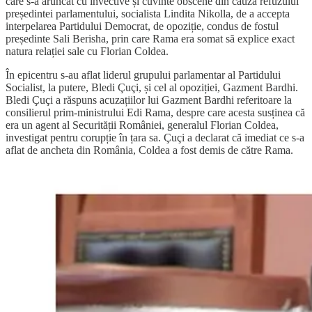
care s-a aruncat cu invective și cuvinte obscene din cauza refuzului
președintei parlamentului, socialista Lindita Nikolla, de a accepta
interpelarea Partidului Democrat, de opoziție, condus de fostul
președinte Sali Berisha, prin care Rama era somat să explice exact
natura relației sale cu Florian Coldea.
În epicentru s-au aflat liderul grupului parlamentar al Partidului
Socialist, la putere, Bledi Çuçi, și cel al opoziției, Gazment Bardhi.
Bledi Çuçi a răspuns acuzațiilor lui Gazment Bardhi referitoare la
consilierul prim-ministrului Edi Rama, despre care acesta susținea că
era un agent al Securității României, generalul Florian Coldea,
investigat pentru corupție în țara sa. Çuçi a declarat că imediat ce s-a
aflat de ancheta din România, Coldea a fost demis de către Rama.