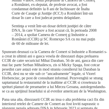
Mihail Vlasov, fostul preşedinte al Camerei de Comerţ
a României, ex-deputat, de profesie avocat, a fost
condamnat definitiv la 8 ani de închisoare de Înalta
Curte de Casaţie şi Justiţie (ICCJ) a României într-un
dosar în care a fost judecat pentru delapidare.
Sentinţa a venit într-un dosar deferit justiţiei de către
DNA, în care Vlasov a fost acuzat că, în perioada 2008
– 2014, a spoliat Camera de Comerţ şj Industrie a
României (CCIR) şi SC Romexpo SA cu nu mai puţin
de 60 de milioane de lei.
Spuneam deunazi ca la Camera de Comert si Industrie a Romaniei s-
a creat in ultimii ani o gasca vesela de dinozauri dupa preluarea
CCIR de catre securiciul Mihai Daraban, 56 de ani, gasca din care
mai fac parte Serban Mihailescu, zis si Micky Spaga, fost cotcar
pesedist care astazi este in mod straniu consilierul lui Daraban la
CCIR, desi nu se stie sub ce “ancadramente” legale, si Viorel
Hrebenciuc, pe post de consultant informal. Pezevenghii se strang
saptamanal la restaurantul de la inaltime al CCIR si croseteaza la
sprituri planuri de preamarire a lui Mircea Geoana, autolegendandu-
se ca au sprijinul Israelului si al evreilor americani de la Washington.
Pana una alta, dinozaurii CCIR au insa o alta problema caci fix din
interiorul retelei de Camere de Comert au fost loviti naprasnic o
plangere penala adresata DNA in februarie 2023 si semnata de