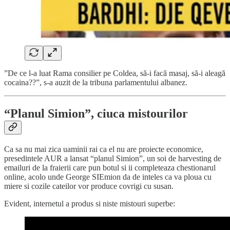
”De ce l-a luat Rama consilier pe Coldea, să-i facă masaj, să-i aleagă
cocaina??”, s-a auzit de la tribuna parlamentului albanez.
“Planul Simion”, ciuca mistourilor
Ca sa nu mai zica uaminii rai ca el nu are proiecte economice,
presedintele AUR a lansat “planul Simion”, un soi de harvesting de
emailuri de la fraierii care pun botul si ii completeaza chestionarul
online, acolo unde George SIEmion da de inteles ca va ploua cu
miere si cozile cateilor vor produce covrigi cu susan.
Evident, internetul a produs si niste mistouri superbe: