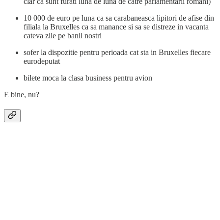
clar ca sunt furati luna de luna de catre parlamentarii romani)
10 000 de euro pe luna ca sa carabaneasca lipitori de afise din
filiala la Bruxelles ca sa manance si sa se distreze in vacanta
cateva zile pe banii nostri
sofer la dispozitie pentru perioada cat sta in Bruxelles fiecare
eurodeputat
bilete moca la clasa business pentru avion
E bine, nu?