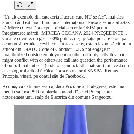
“Un alt exemplu din categoria „lucruri care NU se fac”, mai ales
atunci când ești înalt funcționar internațional. Presa a semnalat astăzi
că Mircea Geoană a depus oficial cerere la OSIM pentru
înregistrarea mărcii „MIRCEA GEOANĂ 2024 PREȘEDINTE”.
Cu alte cuvinte, un gest 100% politic, deși poziția pe care o ocupă
acum nu-i permite acest lucru. În acest sens, este relevant să citim un
articol din „NATO Code of Conduct”: „Do not engage in
unauthorized outside employment or other off-duty activities that
might conflict with or otherwise call into question the performance
of our official duties.” (code-of-conduct.pdf - nato.int) Iar acesta nu
este singurul articol încălcat”, a scris rectorul SNSPA, Remus
Pricopie, vineri, pe contul său de Facebook.
Acuma, va dati bine seama, daca Pricopie ar fi alegerea, este una
menita sa faca PSD sa piarda “onorabil”, caci Pricopie are
notorietatea unui stalp de Electrica din comuna Sangeorzu: