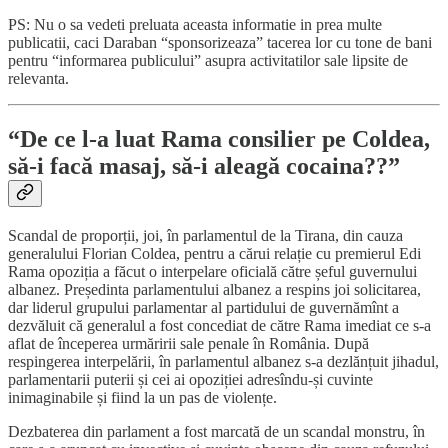
PS: Nu o sa vedeti preluata aceasta informatie in prea multe
publicatii, caci Daraban “sponsorizeaza” tacerea lor cu tone de bani
pentru “informarea publicului” asupra activitatilor sale lipsite de
relevanta.
“De ce l-a luat Rama consilier pe Coldea,
să-i facă masaj, să-i aleagă cocaina??”
Scandal de proporții, joi, în parlamentul de la Tirana, din cauza
generalului Florian Coldea, pentru a cărui relație cu premierul Edi
Rama opoziția a făcut o interpelare oficială către șeful guvernului
albanez. Președinta parlamentului albanez a respins joi solicitarea,
dar liderul grupului parlamentar al partidului de guvernămînt a
dezvăluit că generalul a fost concediat de către Rama imediat ce s-a
aflat de începerea urmăririi sale penale în România. După
respingerea interpelării, în parlamentul albanez s-a dezlănțuit jihadul,
parlamentarii puterii și cei ai opoziției adresîndu-și cuvinte
inimaginabile și fiind la un pas de violențe.
Dezbaterea din parlament a fost marcată de un scandal monstru, în