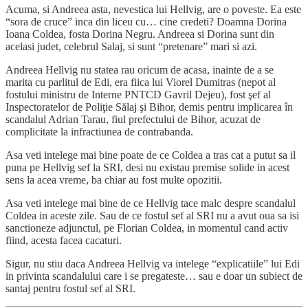
Acuma, si Andreea asta, nevestica lui Hellvig, are o poveste. Ea este
“sora de cruce” inca din liceu cu… cine credeti? Doamna Dorina
Ioana Coldea, fosta Dorina Negru. Andreea si Dorina sunt din
acelasi judet, celebrul Salaj, si sunt “pretenare” mari si azi.
Andreea Hellvig nu statea rau oricum de acasa, inainte de a se
marita cu parlitul de Edi, era fiica lui Viorel Dumitras (nepot al
fostului ministru de Interne PNTCD Gavril Dejeu), fost şef al
Inspectoratelor de Poliţie Sălaj şi Bihor, demis pentru implicarea în
scandalul Adrian Tarau, fiul prefectului de Bihor, acuzat de
complicitate la infractiunea de contrabanda.
Asa veti intelege mai bine poate de ce Coldea a tras cat a putut sa il
puna pe Hellvig sef la SRI, desi nu existau premise solide in acest
sens la acea vreme, ba chiar au fost multe opozitii.
Asa veti intelege mai bine de ce Hellvig tace malc despre scandalul
Coldea in aceste zile. Sau de ce fostul sef al SRI nu a avut oua sa isi
sanctioneze adjunctul, pe Florian Coldea, in momentul cand activ
fiind, acesta facea cacaturi.
Sigur, nu stiu daca Andreea Hellvig va intelege “explicatiile” lui Edi
in privinta scandalului care i se pregateste… sau e doar un subiect de
santaj pentru fostul sef al SRI.