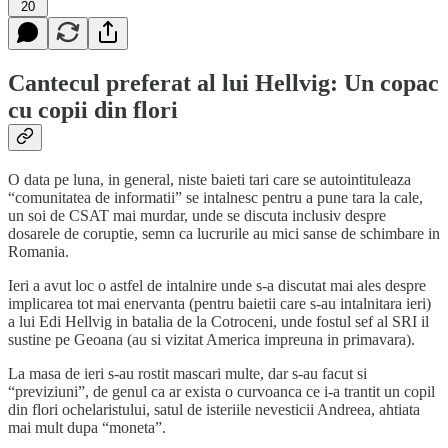
20
Cantecul preferat al lui Hellvig: Un copac
cu copii din flori
O data pe luna, in general, niste baieti tari care se autointituleaza
“comunitatea de informatii” se intalnesc pentru a pune tara la cale,
un soi de CSAT mai murdar, unde se discuta inclusiv despre
dosarele de coruptie, semn ca lucrurile au mici sanse de schimbare in
Romania.
Ieri a avut loc o astfel de intalnire unde s-a discutat mai ales despre
implicarea tot mai enervanta (pentru baietii care s-au intalnitara ieri)
a lui Edi Hellvig in batalia de la Cotroceni, unde fostul sef al SRI il
sustine pe Geoana (au si vizitat America impreuna in primavara).
La masa de ieri s-au rostit mascari multe, dar s-au facut si
“previziuni”, de genul ca ar exista o curvoanca ce i-a trantit un copil
din flori ochelaristului, satul de isteriile nevesticii Andreea, ahtiata
mai mult dupa “moneta”.