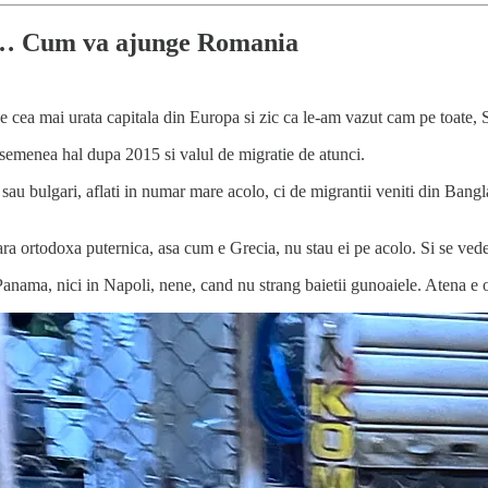
Dar… Cum va ajunge Romania
e cea mai urata capitala din Europa si zic ca le-am vazut cam pe toate, 
asemenea hal dupa 2015 si valul de migratie de atunci.
 sau bulgari, aflati in numar mare acolo, ci de migrantii veniti din Bangl
ara ortodoxa puternica, asa cum e Grecia, nu stau ei pe acolo. Si se ved
anama, nici in Napoli, nene, cand nu strang baietii gunoaiele. Atena e o 