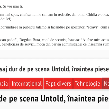
. Si vor mai fi.
 am mai spus, chef sa nu i le cantam in redactie, dar omul Chirila e o loa
doi lei).
borsindu-se la publicul talamb si facandu-i pe spectatori “sclavi”, cum a
rosan pedofil, Bogdan Buta, copil de securist, baaaaaa! Ai fete mici aca
sti, beneficiaza de servicii moca din partea administratiei ce inseamna su