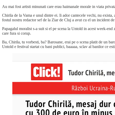
Au mai fost artisti minunati care erau haimanale morale in viata privata
Chirila de la Vama e unul dintre ei. Ii ador cantecele vechi, nu exista,
fostul nostru redactor sef de la Ziar de Cluj a avut cu el un incident de 
Papagalul moralist s-a suit si el pe scena la Untold in acest week-end z
care fura si corup.
Ba, Chirila, tu vorbesti, ba? Barosane, erai pe o scena platit de un ba
Untold e festival startat cu bani publici, baaaaa, sclav al banilor ce e