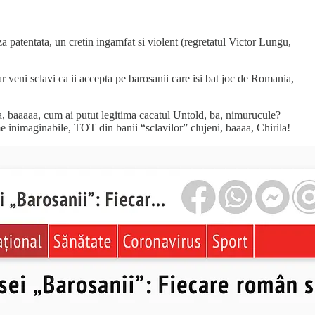
za patentata, un cretin ingamfat si violent (regretatul Victor Lungu,
r veni sclavi ca ii accepta pe barosanii care isi bat joc de Romania,
sa, baaaaa, cum ai putut legitima cacatul Untold, ba, nimurucule?
me inimaginabile, TOT din banii “sclavilor” clujeni, baaaa, Chirila!