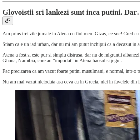
Glovoistii sri lankezi sunt inca putini. 
Am prins trei zile jumate in Atena cu fiul meu. Gizas, ce soc! Cred ca 
Stiam ca e un iad urban, dar nu mi-am putut inchipui ca a decazut in 
Atena a fost si este pur si simplu distrusa, dar nu de migrantii albanezi
Ghana, Namibia, care au “importat” in Atena haosul si jegul.
Fac precizarea ca am vazut foarte putini musulmani, e normal, intr-o t
Nu am mai vazut niciodata asa ceva ca in Grecia, nici in favelele din P