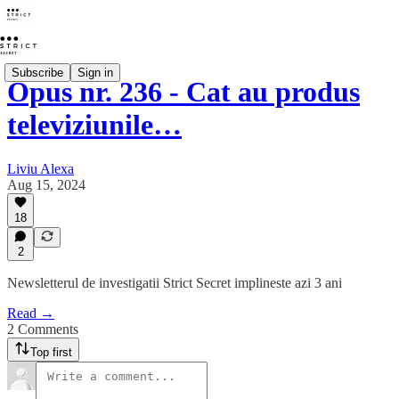
Subscribe
Sign in
Opus nr. 236 - Cat au produs
televiziunile…
Liviu Alexa
Aug 15, 2024
18
2
Newsletterul de investigatii Strict Secret implineste azi 3 ani
Read →
2 Comments
Top first