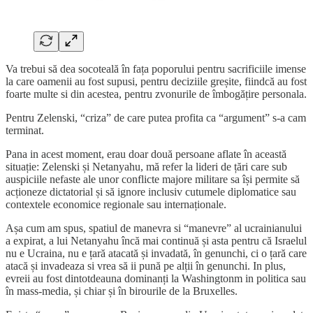
Va trebui să dea socoteală în fața poporului pentru sacrificiile imense
la care oamenii au fost supusi, pentru deciziile greșite, fiindcă au fost
foarte multe si din acestea, pentru zvonurile de îmbogățire personala.
Pentru Zelenski, “criza” de care putea profita ca “argument” s-a cam
terminat.
Pana in acest moment, erau doar două persoane aflate în această
situație: Zelenski și Netanyahu, mă refer la lideri de țări care sub
auspiciile nefaste ale unor conflicte majore militare sa își permite să
acționeze dictatorial și să ignore inclusiv cutumele diplomatice sau
contextele economice regionale sau internaționale.
Așa cum am spus, spatiul de manevra si “manevre” al ucrainianului
a expirat, a lui Netanyahu încă mai continuă și asta pentru că Israelul
nu e Ucraina, nu e țară atacată și invadată, în genunchi, ci o țară care
atacă și invadeaza si vrea să ii pună pe alții în genunchi. In plus,
evreii au fost dintotdeauna dominanți la Washingtonm in politica sau
în mass-media, și chiar și în birourile de la Bruxelles.