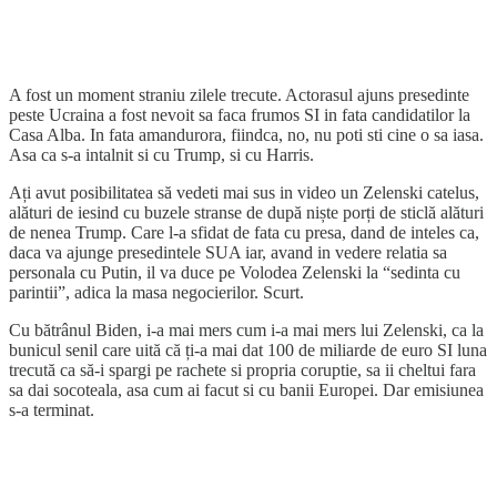
A fost un moment straniu zilele trecute. Actorasul ajuns presedinte
peste Ucraina a fost nevoit sa faca frumos SI in fata candidatilor la
Casa Alba. In fata amandurora, fiindca, no, nu poti sti cine o sa iasa.
Asa ca s-a intalnit si cu Trump, si cu Harris.
Ați avut posibilitatea să vedeti mai sus in video un Zelenski catelus,
alături de iesind cu buzele stranse de după niște porți de sticlă alături
de nenea Trump. Care l-a sfidat de fata cu presa, dand de inteles ca,
daca va ajunge presedintele SUA iar, avand in vedere relatia sa
personala cu Putin, il va duce pe Volodea Zelenski la “sedinta cu
parintii”, adica la masa negocierilor. Scurt.
Cu bătrânul Biden, i-a mai mers cum i-a mai mers lui Zelenski, ca la
bunicul senil care uită că ți-a mai dat 100 de miliarde de euro SI luna
trecută ca să-i spargi pe rachete si propria coruptie, sa ii cheltui fara
sa dai socoteala, asa cum ai facut si cu banii Europei. Dar emisiunea
s-a terminat.