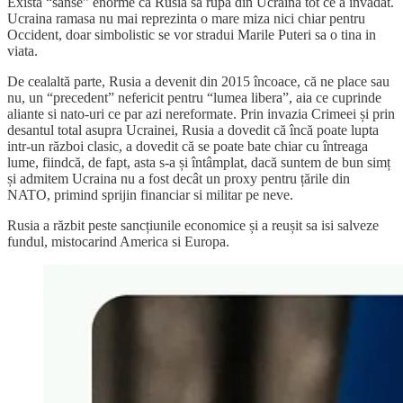
Exista “sanse” enorme ca Rusia sa rupa din Ucraina tot ce a invadat.
Ucraina ramasa nu mai reprezinta o mare miza nici chiar pentru
Occident, doar simbolistic se vor stradui Marile Puteri sa o tina in
viata.
De cealaltă parte, Rusia a devenit din 2015 încoace, că ne place sau
nu, un “precedent” nefericit pentru “lumea libera”, aia ce cuprinde
aliante si nato-uri ce par azi nereformate. Prin invazia Crimeei și prin
desantul total asupra Ucrainei, Rusia a dovedit că încă poate lupta
intr-un război clasic, a dovedit că se poate bate chiar cu întreaga
lume, fiindcă, de fapt, asta s-a și întâmplat, dacă suntem de bun simț
și admitem Ucraina nu a fost decât un proxy pentru țările din
NATO, primind sprijin financiar si militar pe neve.
Rusia a răzbit peste sancțiunile economice și a reușit sa isi salveze
fundul, mistocarind America si Europa.