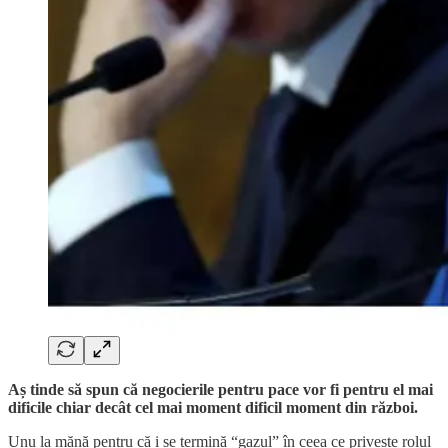
Aș tinde să spun că negocierile pentru pace vor fi pentru el mai
dificile chiar decât cel mai moment dificil moment din război.
Unu la mănă pentru că i se termină “gazul” în ceea ce privește rolul