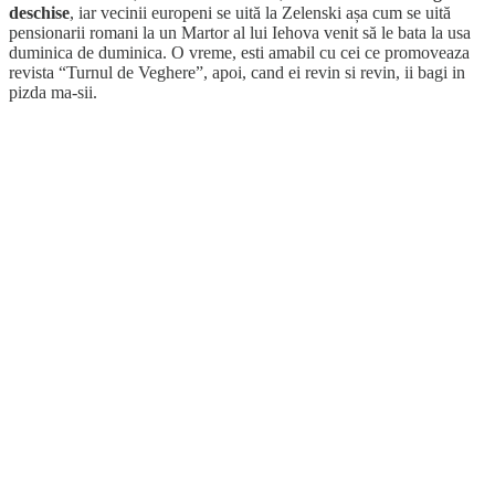
deschise
, iar vecinii europeni se uită la Zelenski așa cum se uită
pensionarii romani la un Martor al lui Iehova venit să le bata la usa
duminica de duminica. O vreme, esti amabil cu cei ce promoveaza
revista “Turnul de Veghere”, apoi, cand ei revin si revin, ii bagi in
pizda ma-sii.