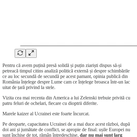
Pentru că avem puțină presă solidă și puțin ziariști dispus să-și
petreacă timpul citins analiză politică externă și despre schimbările
ce au loc secundă de secundă pe acest pamant, opinia publică din
România înțelege despre Lume cam ce înțelege broasca într-un lac
uitat de țară privind la stele.
Vizita cea mai recenta din America a lui Zelenski trebuie privită cu
patru feluri de ochelari, fiecare cu dioptrii diferite.
Marele kaizer al Ucrainei este foarte încurcat.
Pe deoparte, capacitatea Ucrainei de a mai duce acest război, după
doi ani și jumătate de conflict, se apropie de final: ușile Europei nu
sunt închise de tot, rămân întredeschise,
dar nu mai sunt larg