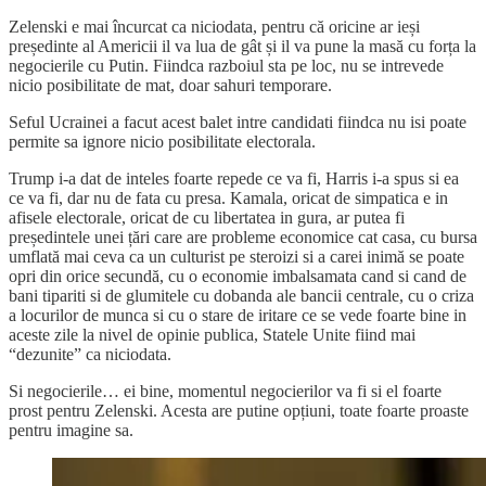
Zelenski e mai încurcat ca niciodata, pentru că oricine ar ieși
președinte al Americii il va lua de gât și il va pune la masă cu forța la
negocierile cu Putin. Fiindca razboiul sta pe loc, nu se intrevede
nicio posibilitate de mat, doar sahuri temporare.
Seful Ucrainei a facut acest balet intre candidati fiindca nu isi poate
permite sa ignore nicio posibilitate electorala.
Trump i-a dat de inteles foarte repede ce va fi, Harris i-a spus si ea
ce va fi, dar nu de fata cu presa. Kamala, oricat de simpatica e in
afisele electorale, oricat de cu libertatea in gura, ar putea fi
președintele unei țări care are probleme economice cat casa, cu bursa
umflată mai ceva ca un culturist pe steroizi si a carei inimă se poate
opri din orice secundă, cu o economie imbalsamata cand si cand de
bani tipariti si de glumitele cu dobanda ale bancii centrale, cu o criza
a locurilor de munca si cu o stare de iritare ce se vede foarte bine in
aceste zile la nivel de opinie publica, Statele Unite fiind mai
“dezunite” ca niciodata.
Si negocierile… ei bine, momentul negocierilor va fi si el foarte
prost pentru Zelenski. Acesta are putine opțiuni, toate foarte proaste
pentru imagine sa.