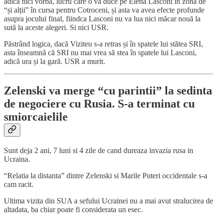
adică nici vorbă, lucru care o va duce pe Elena Lasconi în zona de
“și alții” în cursa pentru Cotroceni, și asta va avea efecte profunde
asupra jocului final, fiindca Lasconi nu va lua nici măcar nouă la
sută la aceste alegeri. Si nici USR.
Păstrând logica, dacă Viziteu s-a retras și în spatele lui stătea SRI,
asta înseamnă că SRI nu mai vrea să stea în spatele lui Lasconi,
adică ura și la gară. USR a murit.
Zelenski va merge “cu parintii” la sedinta
de negociere cu Rusia. S-a terminat cu
smiorcaielile
Sunt deja 2 ani, 7 luni si 4 zile de cand dureaza invazia rusa in
Ucraina.
“Relatia la distanta” dintre Zelenski si Marile Puteri occidentale s-a
cam racit.
Ultima vizita din SUA a sefului Ucrainei nu a mai avut stralucirea de
altadata, ba chiar poate fi considerata un esec.