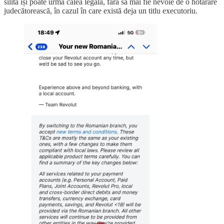
silită își poate urma calea legală, fără să mai fie nevoie de o hotărâre
judecătorească, în cazul în care există deja un titlu executoriu.