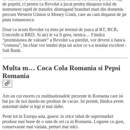
de popriri, ci pentru ca Revolut a jucat pentru diaspora rolul de
instrument rapid de transfer, distrugand branduri mari din domeniu
precum Western Uinion si Money Gram, care au cam disparut de pe
piata romaneasca.
Doar ca acum Revolut va intra pe terenul de joaca al BT, BCR,
Unicredit si BRD. Si aici le va fi greu, nenica… Fiindca
“promisiunea de valoare” a Revolut s-a pierdut, vor deveni o banca
“comuna”, ba chiar vor intalni deja un actor ce s-a instalat excelent -
Salt Bank.
Multa m… Coca Cola Romania si Pepsi
Romania
Am un cui enorm cu multinationalele prezente in Romania care isi
bat joc de noi dandu-ne produse de cacao. Isi permit, fiindca avem
autoritati slabe si legi si mai slabe.
Peste tot in Europa asta, gasesc in orice rahat de supermarket
produse mai bune de o suta de ori ca in Romania. Legume cu gust,
conservaraie mai variata, preturi mai mici.