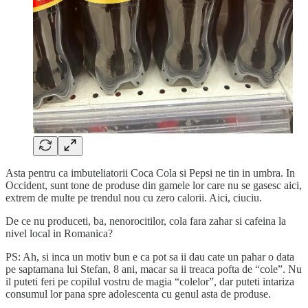
Asta pentru ca imbuteliatorii Coca Cola si Pepsi ne tin in umbra. In
Occident, sunt tone de produse din gamele lor care nu se gasesc aici,
extrem de multe pe trendul nou cu zero calorii. Aici, ciuciu.
De ce nu produceti, ba, nenorocitilor, cola fara zahar si cafeina la
nivel local in Romanica?
PS: Ah, si inca un motiv bun e ca pot sa ii dau cate un pahar o data
pe saptamana lui Stefan, 8 ani, macar sa ii treaca pofta de “cole”. Nu
il puteti feri pe copilul vostru de magia “colelor”, dar puteti intariza
consumul lor pana spre adolescenta cu genul asta de produse.