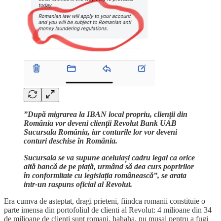
”După migrarea la IBAN local propriu, clienții din
România vor deveni clienții Revolut Bank UAB
Sucursala România, iar conturile lor vor deveni
conturi deschise în România.
Sucursala se va supune aceluiași cadru legal ca orice
altă bancă de pe piață, urmând să dea curs popririlor
în conformitate cu legislația românească”, se arata
intr-un raspuns oficial al Revolut.
Era cumva de asteptat, dragi prieteni, fiindca romanii constituie o
parte imensa din portofoliul de clienti al Revolut: 4 milioane din 34
de milioane de clienti sunt romani, hahaha, nu musai pentru a fugi