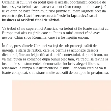
Ucrainei și cui ii va da potul gros al acestei oportunitati colosale de
business, va trebui s acantareasca atent căror companii din care țară
le va oferi pe baza împrumuturilor primite cu mare larghețe această
reconstrucție.
Caci “reconstructia” este în fapt adevăratul
business al oricărui final de război.
Va trebui să nu supere nici America, va trebui să fie foarte atent și cu
Europa mai ales cu țările care au întins o mînă atunci când avea
nevoie. Chiar si cu Romania, care i-a fost sprijin enorm.
În fine, presedintele Ucrainei va ieși de sub protecția stării de
urgență, a stării de război, care i-a permis să acționeze deseori
dictatorial, într-un fel justificat datorită contextului, dar, orisicum, nu
va mai putea să comande după bunul plac țara, va trebui să revină la
instituțiile și instrumentele democratice inclusiv alegeri libere sau
relansarea la rampa a instrumentelor Justitiei, iar acolo cred că va fi
foarte complicat: s-au strans multe acuzatii de coruptie in preajma sa.