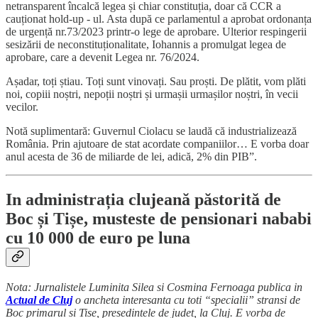
netransparent încalcă legea și chiar constituția, doar că CCR a
cauționat hold-up - ul. Asta după ce parlamentul a aprobat ordonanța
de urgență nr.73/2023 printr-o lege de aprobare. Ulterior respingerii
sesizării de neconstituționalitate, Iohannis a promulgat legea de
aprobare, care a devenit Legea nr. 76/2024.
Așadar, toți știau. Toți sunt vinovați. Sau proști. De plătit, vom plăti
noi, copiii noștri, nepoții noștri și urmașii urmașilor noștri, în vecii
vecilor.
Notă suplimentară: Guvernul Ciolacu se laudă că industrializează
România. Prin ajutoare de stat acordate companiilor… E vorba doar
anul acesta de 36 de miliarde de lei, adică, 2% din PIB”.
In administrația clujeană păstorită de
Boc și Tișe, musteste de pensionari nababi
cu 10 000 de euro pe luna
Nota: Jurnalistele Luminita Silea si Cosmina Fernoaga publica in
Actual de Cluj
o ancheta interesanta cu toti “specialii” stransi de
Boc primarul si Tise, presedintele de judet, la Cluj. E vorba de