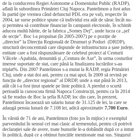
de la conducerea Regiei Autonome a Domeniului Public (RADP),
aflată în subordinea Primăriei Cluj Napoca. Pantelimon a fost adus
în partid (pe vremea când defunctul PDL era pe val), respectiv în
2004, iar surse politice spune că individul era atât de sărac încât nu-
și permitea să contribuie financiar în campanii electorale, în schimb
aducea multă hârtie, de la fabrica „Someș Dej”, unde lucra ca „șef
de secție”. Boc l-a propulsat (în 2005-2007) pe o poziție de
„director” la Direcția Regională de Drumuri și Poduri (DRDP),
structură deconcentrată care răspunde de infrastructura a șase județe,
entitate care a fost răspunzătoare de celebrul proiect al Centurii
Vâlcele -Apahida, denumită și „Centura de Aur”, în urma costurilor
imense suportate de stat, care până la finalizarea lucrărilor s-au
triplat%. Din 2007 Pantelimon s-a mutat la RADP, regia Primăriei
Cluj, unde a stat doi ani, pentru ca mai apoi, în 2009 să revină pe
funcția de „director regional” al DRDP, unde a stat până în 2013,
atât cât i-a fost ținut spatele pe linie politică. A pierdut o scurtă
perioadă la cunoscuta firmă Napoca Construcții, pentru ca în 2014
să fie readus de Boc la șefia RADP, loc din care, în prezent,
Pantelimon încasează un salariu lunar de 31.125 de lei, la care se
adaugă pensia lunară de 7.108 lei, adică aproximativ
7.700 Euro
.
În vârstă de 71 de ani, Pantelimon (foto jos în mijloc) e exemplul
parvenitului în sensul cel mai clasic al termenului, pentru că potrivit
declarației sale de avere, toate bunurile le-a dobândit după ce a intrat
în politică, după ce a obținut funcțiile menționate mai sus. Singurul