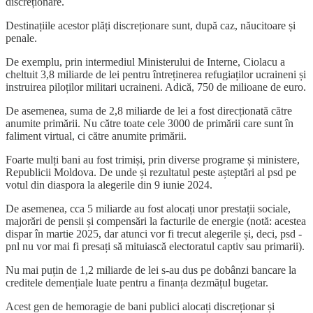
discreționare.
Destinațiile acestor plăți discreționare sunt, după caz, năucitoare și
penale.
De exemplu, prin intermediul Ministerului de Interne, Ciolacu a
cheltuit 3,8 miliarde de lei pentru întreținerea refugiaților ucraineni și
instruirea piloților militari ucraineni. Adică, 750 de milioane de euro.
De asemenea, suma de 2,8 miliarde de lei a fost direcționată către
anumite primării. Nu către toate cele 3000 de primării care sunt în
faliment virtual, ci către anumite primării.
Foarte mulți bani au fost trimiși, prin diverse programe și ministere,
Republicii Moldova. De unde și rezultatul peste așteptări al psd pe
votul din diaspora la alegerile din 9 iunie 2024.
De asemenea, cca 5 miliarde au fost alocați unor prestații sociale,
majorări de pensii și compensări la facturile de energie (notă: acestea
dispar în martie 2025, dar atunci vor fi trecut alegerile și, deci, psd -
pnl nu vor mai fi presați să mituiască electoratul captiv sau primarii).
Nu mai puțin de 1,2 miliarde de lei s-au dus pe dobânzi bancare la
creditele demențiale luate pentru a finanța dezmățul bugetar.
Acest gen de hemoragie de bani publici alocați discreționar și