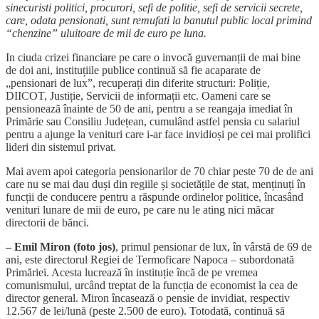
sinecuristi politici, procurori, sefi de politie, sefi de servicii secrete,
care, odata pensionati, sunt remufati la banutul public local primind
“chenzine” uluitoare de mii de euro pe luna.
In ciuda crizei financiare pe care o invocă guvernanții de mai bine
de doi ani, instituțiile publice continuă să fie acaparate de
„pensionari de lux”, recuperați din diferite structuri: Poliție,
DIICOT, Justiție, Servicii de informații etc. Oameni care se
pensionează înainte de 50 de ani, pentru a se reangaja imediat în
Primărie sau Consiliu Județean, cumulând astfel pensia cu salariul
pentru a ajunge la venituri care i-ar face invidioși pe cei mai prolifici
lideri din sistemul privat.
Mai avem apoi categoria pensionarilor de 70 chiar peste 70 de de ani
care nu se mai dau duși din regiile și societățile de stat, menținuți în
funcții de conducere pentru a răspunde ordinelor politice, încasând
venituri lunare de mii de euro, pe care nu le ating nici măcar
directorii de bănci.
– Emil Miron (foto jos)
, primul pensionar de lux, în vârstă de 69 de
ani, este directorul Regiei de Termoficare Napoca – subordonată
Primăriei. Acesta lucrează în instituție încă de pe vremea
comunismului, urcând treptat de la funcția de economist la cea de
director general. Miron încasează o pensie de invidiat, respectiv
12.567 de lei/lună (peste 2.500 de euro). Totodată, continuă să