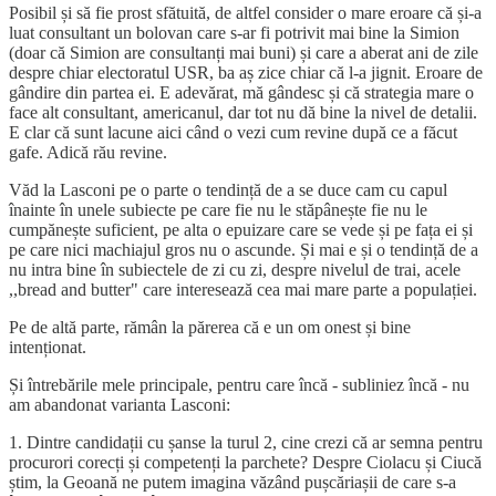
Posibil și să fie prost sfătuită, de altfel consider o mare eroare că și-a
luat consultant un bolovan care s-ar fi potrivit mai bine la Simion
(doar că Simion are consultanți mai buni) și care a aberat ani de zile
despre chiar electoratul USR, ba aș zice chiar că l-a jignit. Eroare de
gândire din partea ei. E adevărat, mă gândesc și că strategia mare o
face alt consultant, americanul, dar tot nu dă bine la nivel de detalii.
E clar că sunt lacune aici când o vezi cum revine după ce a făcut
gafe. Adică rău revine.
Văd la Lasconi pe o parte o tendință de a se duce cam cu capul
înainte în unele subiecte pe care fie nu le stăpânește fie nu le
cumpănește suficient, pe alta o epuizare care se vede și pe fața ei și
pe care nici machiajul gros nu o ascunde. Și mai e și o tendință de a
nu intra bine în subiectele de zi cu zi, despre nivelul de trai, acele
,,bread and butter" care interesează cea mai mare parte a populației.
Pe de altă parte, rămân la părerea că e un om onest și bine
intenționat.
Și întrebările mele principale, pentru care încă - subliniez încă - nu
am abandonat varianta Lasconi:
1. Dintre candidații cu șanse la turul 2, cine crezi că ar semna pentru
procurori corecți și competenți la parchete? Despre Ciolacu și Ciucă
știm, la Geoană ne putem imagina văzând pușcăriașii de care s-a