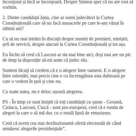
înconjurat și încă se înconjoară. Despre Simion sper că nu are rost să
vorbim.
2. Dintre candidații ăștia, cine ar numi judecători la Curtea
Constituțională care să nu facă masacrele pe care le-am văzut în
ultimii ani?
Ca să nu mai intrăm în discuții despre numiri de premieri, miniștri,
șefi de servicii, despre atacuri la Curtea Constituțională și tot așa.
Eu înclin să cred că Lasconi ar sta mai bine aici, deși mai are un pic
de timp la dispoziție să-mi arate că judec rău.
Suntem făcuți să credem că e o alegere între oameni. E o alegere
între orientări, mai precis cine e cu încrengătura asta dubioasă pe
care o vedem în țară și cine nu.
Cu toate astea, nu e deloc ușoară alegerea.
PS - În timp ce sunt liniștit că toți candidații cu șanse - Geoană,
Ciolacu, Lasconi, Ciucă - sunt pro-europeni, cred că e runda de
alegeri la care o să mă duc cu o totală lipsă de entuziasm.
Cred că avem cea mai deziluzionantă ofertă electorală de când
urmăresc alegerile prezidențiale”.