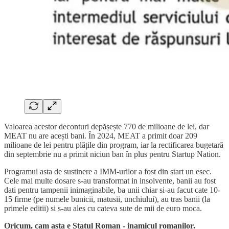
Valoarea acestor deconturi depășește 770 de milioane de lei, dar
MEAT nu are acești bani. În 2024, MEAT a primit doar 209
milioane de lei pentru plățile din program, iar la rectificarea bugetară
din septembrie nu a primit niciun ban în plus pentru Startup Nation.
Programul asta de sustinere a IMM-urilor a fost din start un esec.
Cele mai multe dosare s-au transformat in insolvente, banii au fost
dati pentru tampenii inimaginabile, ba unii chiar si-au facut cate 10-
15 firme (pe numele bunicii, matusii, unchiului), au tras banii (la
primele editii) si s-au ales cu cateva sute de mii de euro moca.
Oricum, cam asta e Statul Roman - inamicul romanilor.