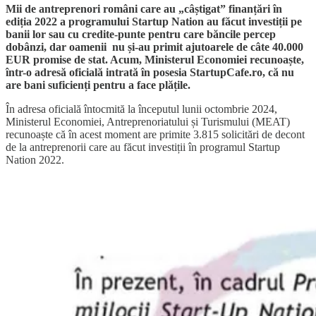
Mii de antreprenori români care au „câștigat” finanțări în
ediția 2022 a programului Startup Nation au făcut investiții pe
banii lor sau cu credite-punte pentru care băncile percep
dobânzi, dar oamenii nu și-au primit ajutoarele de câte 40.000
EUR promise de stat. Acum, Ministerul Economiei recunoaște,
într-o adresă oficială intrată în posesia StartupCafe.ro, că nu
are bani suficienți pentru a face plățile.
În adresa oficială întocmită la începutul lunii octombrie 2024,
Ministerul Economiei, Antreprenoriatului și Turismului (MEAT)
recunoaște că în acest moment are primite 3.815 solicitări de decont
de la antreprenorii care au făcut investiții în programul Startup
Nation 2022.