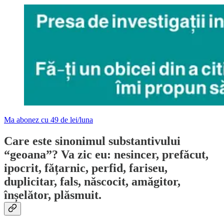
Ma abonez cu 49 de lei/luna
Care este sinonimul substantivului
“geoana”? Va zic eu: nesincer, prefăcut,
ipocrit, fățarnic, perfid, fariseu,
duplicitar, fals, născocit, amăgitor,
înșelător, plăsmuit.