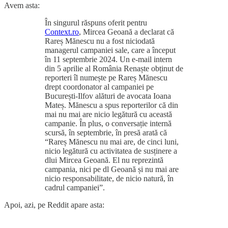
Avem asta:
În singurul răspuns oferit pentru
Context.ro
, Mircea Geoană a declarat că
Rareș Mănescu nu a fost niciodată
managerul campaniei sale, care a început
în 11 septembrie 2024. Un e-mail intern
din 5 aprilie al România Renaște obținut de
reporteri îl numește pe Rareș Mănescu
drept coordonator al campaniei pe
București-Ilfov alături de avocata Ioana
Mateș. Mănescu a spus reporterilor că din
mai nu mai are nicio legătură cu această
campanie. În plus, o conversație internă
scursă, în septembrie, în presă arată că
“Rareș Mănescu nu mai are, de cinci luni,
nicio legătură cu activitatea de susținere a
dlui Mircea Geoană. El nu reprezintă
campania, nici pe dl Geoană și nu mai are
nicio responsabilitate, de nicio natură, în
cadrul campaniei”.
Apoi, azi, pe Reddit apare asta: