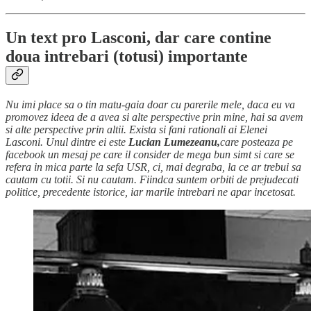
Un text pro Lasconi, dar care contine
doua intrebari (totusi) importante
Nu imi place sa o tin matu-gaia doar cu parerile mele, daca eu va
promovez ideea de a avea si alte perspective prin mine, hai sa avem
si alte perspective prin altii. Exista si fani rationali ai Elenei
Lasconi. Unul dintre ei este
Lucian Lumezeanu,
care posteaza pe
facebook un mesaj pe care il consider de mega bun simt si care se
refera in mica parte la sefa USR, ci, mai degraba, la ce ar trebui sa
cautam cu totii. Si nu cautam. Fiindca suntem orbiti de prejudecati
politice, precedente istorice, iar marile intrebari ne apar incetosat.