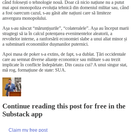
când folosești o tehnologie nouă. Doar că nicio națiune nu a putut
mai apoi monopoliza evoluția tehnică din domeniul militar sau, când
a fost oarecum cazul, s-au găsit alte națiuni care să limiteze
anvergura monopolului.
Așa s-au născut “mărunțișurile”, “colateralele”. Așa au început marii
stragtegi să ia în calcul potențarea evenimentelor aleatorii, a
revoltelor interne, a ranforsării economiei slabe a unui aliat minor și
a subminarii economiilor dușmanilor puternici.
Apoi masa de poker s-a extins, de fapt, s-a dublat. Țări occidentale
care au semnat diverse alianțe economice sau militare s-au trezit
implicate în conflicte îndepărtate. Din cauza cui? A unui singur stat,
mă rog, formațiune de state: SUA.
Continue reading this post for free in the
Substack app
Claim my free post