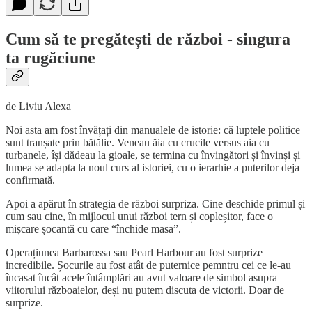
Cum să te pregătești de război - singura
ta rugăciune
de Liviu Alexa
Noi asta am fost învățați din manualele de istorie: că luptele politice
sunt tranșate prin bătălie. Veneau ăia cu crucile versus aia cu
turbanele, își dădeau la gioale, se termina cu învingători și învinși și
lumea se adapta la noul curs al istoriei, cu o ierarhie a puterilor deja
confirmată.
Apoi a apărut în strategia de război surpriza. Cine deschide primul și
cum sau cine, în mijlocul unui război tern și copleșitor, face o
mișcare șocantă cu care “închide masa”.
Operațiunea Barbarossa sau Pearl Harbour au fost surprize
incredibile. Șocurile au fost atât de puternice pemntru cei ce le-au
încasat încât acele întâmplări au avut valoare de simbol asupra
viitorului războaielor, deși nu putem discuta de victorii. Doar de
surprize.