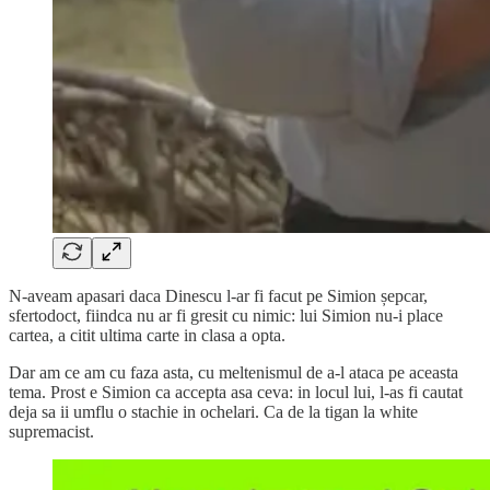
N-aveam apasari daca Dinescu l-ar fi facut pe Simion șepcar,
sfertodoct, fiindca nu ar fi gresit cu nimic: lui Simion nu-i place
cartea, a citit ultima carte in clasa a opta.
Dar am ce am cu faza asta, cu meltenismul de a-l ataca pe aceasta
tema. Prost e Simion ca accepta asa ceva: in locul lui, l-as fi cautat
deja sa ii umflu o stachie in ochelari. Ca de la tigan la white
supremacist.