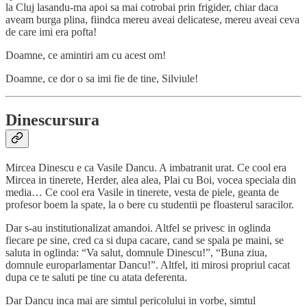
la Cluj lasandu-ma apoi sa mai cotrobai prin frigider, chiar daca
aveam burga plina, fiindca mereu aveai delicatese, mereu aveai ceva
de care imi era pofta!
Doamne, ce amintiri am cu acest om!
Doamne, ce dor o sa imi fie de tine, Silviule!
Dinescursura
Mircea Dinescu e ca Vasile Dancu. A imbatranit urat. Ce cool era
Mircea in tinerete, Herder, alea alea, Plai cu Boi, vocea speciala din
media… Ce cool era Vasile in tinerete, vesta de piele, geanta de
profesor boem la spate, la o bere cu studentii pe floasterul saracilor.
Dar s-au institutionalizat amandoi. Altfel se privesc in oglinda
fiecare pe sine, cred ca si dupa cacare, cand se spala pe maini, se
saluta in oglinda: “Va salut, domnule Dinescu!”, “Buna ziua,
domnule europarlamentar Dancu!”. Altfel, iti mirosi propriul cacat
dupa ce te saluti pe tine cu atata deferenta.
Dar Dancu inca mai are simtul pericolului in vorbe, simtul