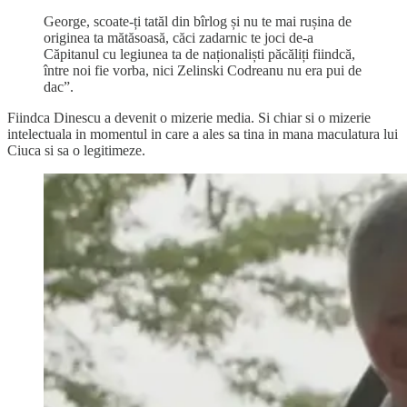
George, scoate-ți tatăl din bîrlog și nu te mai rușina de
originea ta mătăsoasă, căci zadarnic te joci de-a
Căpitanul cu legiunea ta de naționaliști păcăliți fiindcă,
între noi fie vorba, nici Zelinski Codreanu nu era pui de
dac”.
Fiindca Dinescu a devenit o mizerie media. Si chiar si o mizerie
intelectuala in momentul in care a ales sa tina in mana maculatura lui
Ciuca si sa o legitimeze.