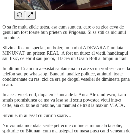
O sa fie multi zilele astea, asa cum sunt eu, care o sa zica ceva de
genul am fost foarte bun prieten cu Prigoana. Si sa stiti ca niciunul
nu minte.
Silviu a fost un special, un boier, un barbat ADEVARAT, un tata
MINUNAT, un prieten REAL. A fost un titirez al vietii, handicapul
sau fizic, celebrul sau picior, il facea un Usain Bolt al timpului trait.
In ultimii 15 ani nu a existat saptamana in care sa nu vorbesc cu el la
telefon sau pe whatsapp. Bancuri, analize politice, amintiri, toate
condimentate cu ras, zici ca era pe drogul veseliei de dimineata pana
seara.
In acest week end, dupa emisiunea de la Anca Alexandrescu, i-am
smuls promisiunea ca ma va lasa sa ii scriu povestea vietii intr-o
carte, aia cu bune si nebune, un manual de trait la maxim VIATA.
Silviule, m-ai lasat cu curu’n soare…
Nu voi uita niciodata serile petrecute cu tine si minunata ta sotie,
spriturile cu Bittman, cum ma asteptai cu masa pusa cand veneam de