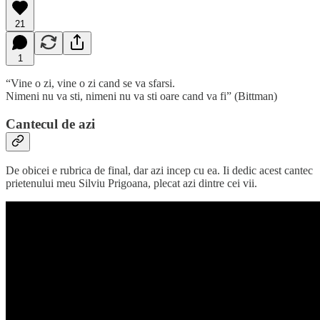
21
1
“Vine o zi, vine o zi cand se va sfarsi.
Nimeni nu va sti, nimeni nu va sti oare cand va fi” (Bittman)
Cantecul de azi
De obicei e rubrica de final, dar azi incep cu ea. Ii dedic acest cantec
prietenului meu Silviu Prigoana, plecat azi dintre cei vii.