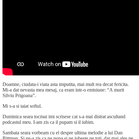
Doamne, ciudata-i viata asta imputita, mai mult rea decat fericita.
Mi-a dat nevasta mea mesaj, ca eram intr-o emisiune: “A murit
Silviu Prigoana”.
Mi s-a si taiat softul.
Duminica seara tocmai imi scrisese cat s-a mai distrat ascultand
podcastul meu. I-am zis ca il pupam si il iubim.
Sambata seara vorbeam cu el despre ultima melodie a lui Dan
Bittman. Si ne-a zis ca ne pupa si ne iubeste pe toti, dar mai ales pe