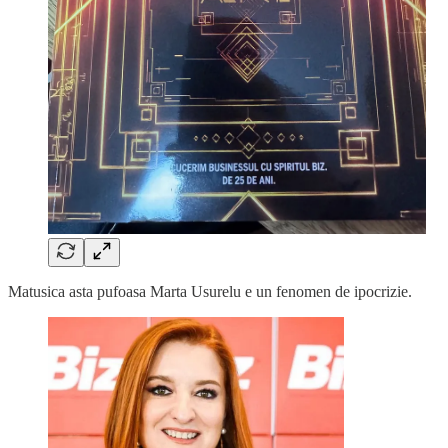
Matusica asta pufoasa Marta Usurelu e un fenomen de ipocrizie.