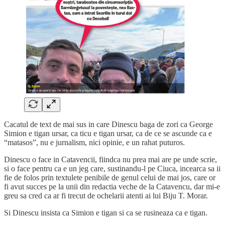
Cacatul de text de mai sus in care Dinescu baga de zori ca George
Simion e tigan ursar, ca ticu e tigan ursar, ca de ce se ascunde ca e
“matasos”, nu e jurnalism, nici opinie, e un rahat puturos.
Dinescu o face in Catavencii, fiindca nu prea mai are pe unde scrie,
si o face pentru ca e un jeg care, sustinandu-l pe Ciuca, incearca sa ii
fie de folos prin textulete penibile de genul celui de mai jos, care or
fi avut succes pe la unii din redactia veche de la Catavencu, dar mi-e
greu sa cred ca ar fi trecut de ochelarii atenti ai lui Biju T. Morar.
Si Dinescu insista ca Simion e tigan si ca se rusineaza ca e tigan.