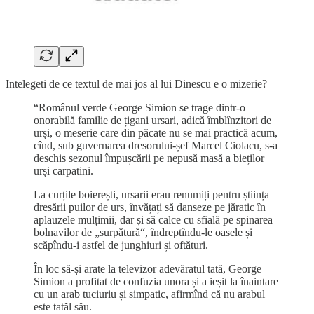
Intelegeti de ce textul de mai jos al lui Dinescu e o mizerie?
“Românul verde George Simion se trage dintr-o
onorabilă familie de țigani ursari, adică îmblînzitori de
urși, o meserie care din păcate nu se mai practică acum,
cînd, sub guvernarea dresorului-șef Marcel Ciolacu, s-a
deschis sezonul împușcării pe nepusă masă a bieților
urși carpatini.
La curțile boierești, ursarii erau renumiți pentru știința
dresării puilor de urs, învățați să danseze pe jăratic în
aplauzele mulțimii, dar și să calce cu sfială pe spinarea
bolnavilor de „surpătură“, îndreptîndu-le oasele și
scăpîndu-i astfel de junghiuri și oftături.
În loc să-și arate la televizor adevăratul tată, George
Simion a profitat de confuzia unora și a ieșit la înaintare
cu un arab tuciuriu și simpatic, afirmînd că nu arabul
este tatăl său.