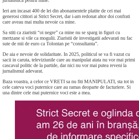
jurnalistica pentru mine.
Ieri am incasat 400 de lei din abonamentele platite de cei mai
generosi cititori ai Strict Secret, dar i-am redonat altor doi confrati
care aveau mai multa nevoie ca mine.
Sa stiti ca ziaristii “oi negre” ca mine nu se sparg in figuri cu
mertzane si vile ca mogulii. Ziaristii de investigatii adevarati nu fac
sute de mii de euro ca Tolontan pe “consultanta”.
De aia e nevoie de solidaritate. In 2025, politicul se va fi vazut cu
sacii in caruta, televiziunile care au manipulat atata nu vor mai primi
cascaval politic de la partide, dar nici nu vor mai putea reveni la
jurnalismul adevarat.
Baza voastra, a celor ce VRETI sa nu fiti MANIPULATI, sta tot in
cele cateva voci puternice care au ramas deoparte de facturiere. Si
una dintre cele mai puternice voci este a mea.