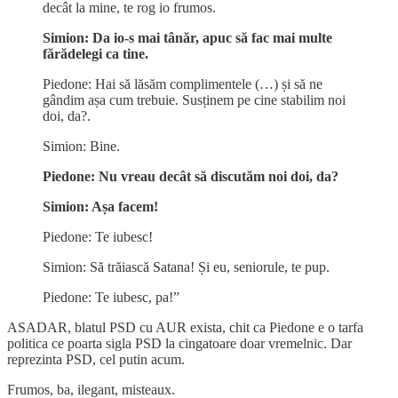
decât la mine, te rog io frumos.
Simion: Da io-s mai tânăr, apuc să fac mai multe
fărădelegi ca tine.
Piedone: Hai să lăsăm complimentele (…) și să ne
gândim așa cum trebuie. Susținem pe cine stabilim noi
doi, da?.
Simion: Bine.
Piedone: Nu vreau decât să discutăm noi doi, da?
Simion: Așa facem!
Piedone: Te iubesc!
Simion: Să trăiască Satana! Și eu, seniorule, te pup.
Piedone: Te iubesc, pa!”
ASADAR, blatul PSD cu AUR exista, chit ca Piedone e o tarfa
politica ce poarta sigla PSD la cingatoare doar vremelnic. Dar
reprezinta PSD, cel putin acum.
Frumos, ba, ilegant, misteaux.