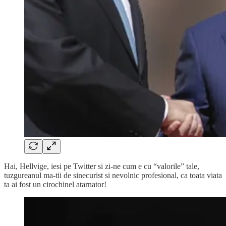
Hai, Hellvige, iesi pe Twitter si zi-ne cum e cu “valorile” tale,
tuzgureanul ma-tii de sinecurist si nevolnic profesional, ca toata viata
ta ai fost un cirochinel atarnator!