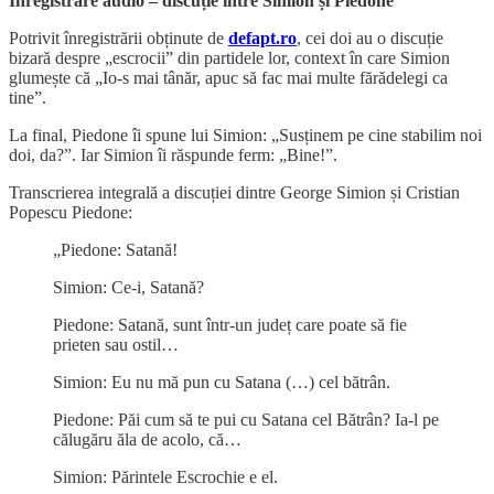
Înregistrare audio – discuție între Simion și Piedone
Potrivit înregistrării obținute de
defapt.ro
, cei doi au o discuție
bizară despre „escrocii” din partidele lor, context în care Simion
glumește că „Io-s mai tânăr, apuc să fac mai multe fărădelegi ca
tine”.
La final, Piedone îi spune lui Simion: „Susținem pe cine stabilim noi
doi, da?”. Iar Simion îi răspunde ferm: „Bine!”.
Transcrierea integrală a discuției dintre George Simion și Cristian
Popescu Piedone:
„Piedone: Satană!
Simion: Ce-i, Satană?
Piedone: Satană, sunt într-un județ care poate să fie
prieten sau ostil…
Simion: Eu nu mă pun cu Satana (…) cel bătrân.
Piedone: Păi cum să te pui cu Satana cel Bătrân? Ia-l pe
călugăru ăla de acolo, că…
Simion: Părintele Escrochie e el.