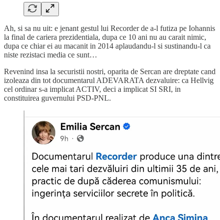
Ah, si sa nu uit: e jenant gestul lui Recorder de a-l futiza pe Iohannis
la final de cariera prezidentiala, dupa ce 10 ani nu au carait nimic,
dupa ce chiar ei au macanit in 2014 aplaudandu-l si sustinandu-l ca
niste rezistaci media ce sunt…
Revenind insa la securistii nostri, oparita de Sercan are dreptate cand
izoleaza din tot documentarul ADEVARATA dezvaluire: ca Hellvig
cel ordinar s-a implicat ACTIV, deci a implicat SI SRI, in
constituirea guvernului PSD-PNL.