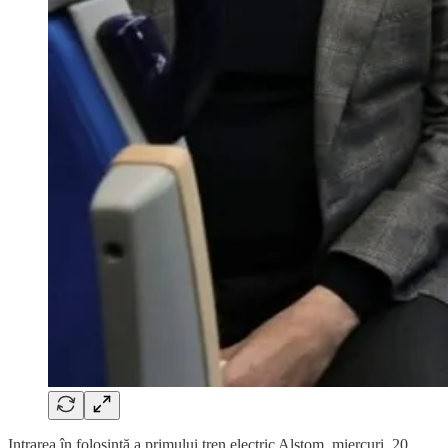
Intrarea în folosință a primului tren electric Alstom, miercuri, 20