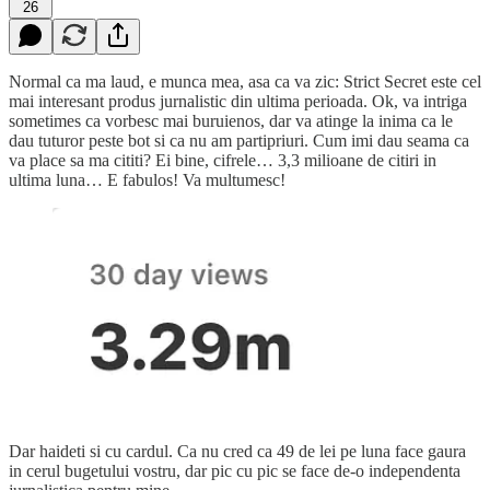
26
Normal ca ma laud, e munca mea, asa ca va zic: Strict Secret este cel
mai interesant produs jurnalistic din ultima perioada. Ok, va intriga
sometimes ca vorbesc mai buruienos, dar va atinge la inima ca le
dau tuturor peste bot si ca nu am partipriuri. Cum imi dau seama ca
va place sa ma cititi? Ei bine, cifrele… 3,3 milioane de citiri in
ultima luna… E fabulos! Va multumesc!
Dar haideti si cu cardul. Ca nu cred ca 49 de lei pe luna face gaura
in cerul bugetului vostru, dar pic cu pic se face de-o independenta