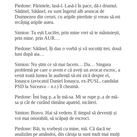
Piedone: Părintele, lasă-l. Lasă-l în pace, dă-i drumul.
Sătănel, Sătănel, eu sunt îngerul alb aruncat de
Dumnezeu din ceruri, cu aripile pierdute și vreau să-mi
recâștig aripile astea.
Simion: Tu ești Lucifer, prin mine vrei să te mântuiești,
prin mine, prin AUR…
Piedone: Sătănel, îți dau o vorbă și vă socotiți trei, două
luni după aia…
Simion: Nu știm ce să mai facem… Da… Singura
problemă pe care o avem e că aveți un avocat escroc, a
venit toată lumea în audiență să-mi zică despre el,
Ionașcu (avocatul Daniel Ionașcu, ex-PUSL, candidat
PSD la Suceava – n.r.) îl cheamă.
Piedone: Îmi bag p..a în mă-sa. Mi se rupe p..a de mă-
sa și cât de curând rămâne apatrid, nicăieri.
Simion: Bravo. Hai să vedem. E timpul să deveniți și
voi mai onorabili, să scăpați de escroci.
Piedone: Băi, tu vorbești cu mine, mă. Că dacă ne
analizăm pe amândoi, din căruța ta sunt mult mai mulți