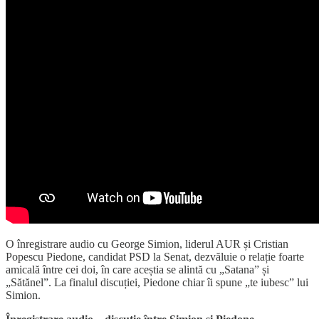
O înregistrare audio cu George Simion, liderul AUR și Cristian
Popescu Piedone, candidat PSD la Senat, dezvăluie o relație foarte
amicală între cei doi, în care aceștia se alintă cu „Satana” și
„Sătănel”. La finalul discuției, Piedone chiar îi spune „te iubesc” lui
Simion.