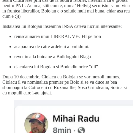
seara Ciuca iese prin usa de la buda a istoriei, inseamna ca e groasa
pentru PNL. Acuma, stiti cum e, numa’ Hellvig securistul sa nu vina
in fruntea liberalilor, Bolojan e o solutie mult mai buna, chiar asa rea
cum e :)))
Instalarea lui Bolojan inseamna INSA cateva lucruri interesante:
reinscaunarea unui LIBERAL VECHI pe tron
acapararea de catre ardeleni a partidului.
revenirea la butoane a Bulldogului Blaga
ejacularea lui Bogdan si Bode din orice “dil”
Dupa 10 decembrie, Ciolacu cu Bolojan se vor mozoli mumos,
Ciolacu il va nominaliza premier pe Bolo si se va duce sa bea
shompagni la Cotroceni cu Roxana Ilie, Soso Grindeanu, Sorina si
cu mogulii care l-au ajutat.