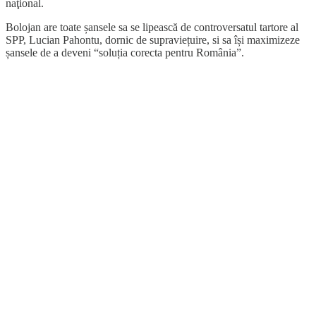
naţional.
Bolojan are toate șansele sa se lipească de controversatul tartore al
SPP, Lucian Pahontu, dornic de supraviețuire, si sa își maximizeze
șansele de a deveni “soluția corecta pentru România”.