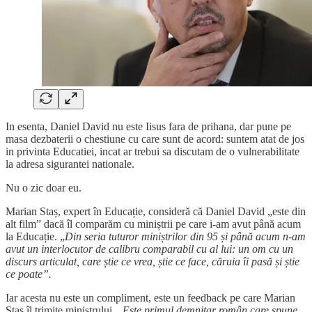
In esenta, Daniel David nu este Iisus fara de prihana, dar pune pe
masa dezbaterii o chestiune cu care sunt de acord: suntem atat de jos
in privinta Educatiei, incat ar trebui sa discutam de o vulnerabilitate
la adresa sigurantei nationale.
Nu o zic doar eu.
Marian Staș, expert în Educație, consideră că Daniel David „este din
alt film” dacă îl comparăm cu miniștrii pe care i-am avut până acum
la Educație. „
Din seria tuturor miniștrilor din 95 și până acum n-am
avut un interlocutor de calibru comparabil cu al lui: un om cu un
discurs articulat, care știe ce vrea, știe ce face, căruia îi pasă și știe
ce poate”.
Iar acesta nu este un compliment, este un feedback pe care Marian
Staș îl trimite ministrului. „
Este primul demnitar român care spune