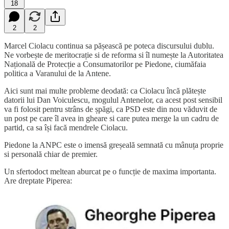
18
2
2
Marcel Ciolacu continua sa pășească pe poteca discursului dublu.
Ne vorbește de meritocrație si de reforma si îl numește la Autoritatea
Națională de Protecție a Consumatorilor pe Piedone, ciumăfaia
politica a Varanului de la Antene.
Aici sunt mai multe probleme deodată: ca Ciolacu încă plătește
datorii lui Dan Voiculescu, mogulul Antenelor, ca acest post sensibil
va fi folosit pentru strâns de șpăgi, ca PSD este din nou văduvit de
un post pe care îl avea in gheare si care putea merge la un cadru de
partid, ca sa își facă mendrele Ciolacu.
Piedone la ANPC este o imensă greșeală semnată cu mânuța proprie
si personală chiar de premier.
Un sfertodoct meltean aburcat pe o funcție de maxima importanta.
Are dreptate Piperea: