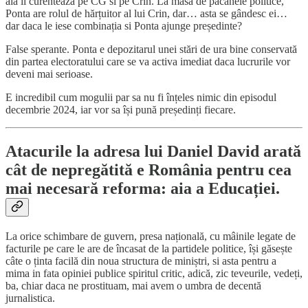
aia îl curentează pe CG si pe Crin. La masa de păcănele politice,
Ponta are rolul de hărțuitor al lui Crin, dar… asta se gândesc ei…
dar daca le iese combinația si Ponta ajunge președinte?
False sperante. Ponta e depozitarul unei stări de ura bine conservată
din partea electoratului care se va activa imediat daca lucrurile vor
deveni mai serioase.
E incredibil cum mogulii par sa nu fi înțeles nimic din episodul
decembrie 2024, iar vor sa își pună președinți fiecare.
Atacurile la adresa lui Daniel David arată
cât de nepregătită e România pentru cea
mai necesară reforma: aia a Educației.
La orice schimbare de guvern, presa națională, cu mâinile legate de
facturile pe care le are de încasat de la partidele politice, își găsește
câte o ținta facilă din noua structura de miniștri, si asta pentru a
mima in fata opiniei publice spiritul critic, adică, zic teveurile, vedeți,
ba, chiar daca ne prostituam, mai avem o umbra de decentă
jurnalistica.