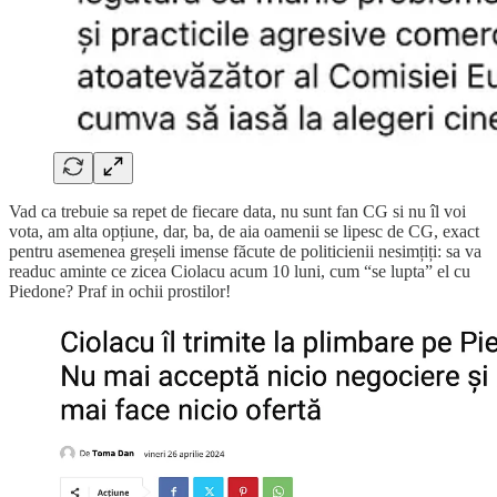
Vad ca trebuie sa repet de fiecare data, nu sunt fan CG si nu îl voi
vota, am alta opțiune, dar, ba, de aia oamenii se lipesc de CG, exact
pentru asemenea greșeli imense făcute de politicienii nesimțiți: sa va
readuc aminte ce zicea Ciolacu acum 10 luni, cum “se lupta” el cu
Piedone? Praf in ochii prostilor!