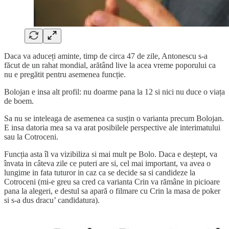
Daca va aduceți aminte, timp de circa 47 de zile, Antonescu s-a
făcut de un rahat mondial, arătând live la acea vreme poporului ca
nu e pregătit pentru asemenea funcție.
Bolojan e insa alt profil: nu doarme pana la 12 si nici nu duce o viața
de boem.
Sa nu se inteleaga de asemenea ca susțin o varianta precum Bolojan.
E insa datoria mea sa va arat posibilele perspective ale interimatului
sau la Cotroceni.
Funcția asta îl va vizibiliza si mai mult pe Bolo. Daca e deștept, va
învata in câteva zile ce puteri are si, cel mai important, va avea o
lungime in fata tuturor in caz ca se decide sa si candideze la
Cotroceni (mi-e greu sa cred ca varianta Crin va rămâne in picioare
pana la alegeri, e destul sa apară o filmare cu Crin la masa de poker
si s-a dus dracu’ candidatura).