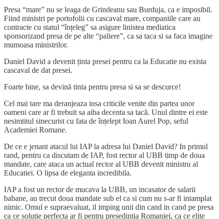
Presa “mare” nu se leaga de Grindeanu sau Burduja, ca e imposibil.
Fiind ministri pe portofolii cu cascaval mare, companiile care au
contracte cu statul “înțeleg” sa asigure linistea mediatica
sponsorizand presa de pe alte “paliere”, ca sa taca si sa faca imagine
mumoasa ministrilor.
Daniel David a devenit ținta presei pentru ca la Educatie nu exista
cascaval de dat presei.
Foarte bine, sa devină tinta pentru presa si sa se descurce!
Cel mai tare ma deranjeaza insa criticile venite din partea unor
oameni care ar fi trebuit sa aiba decenta sa tacă. Unul dintre ei este
nesimtitul sinecurist cu fata de înțelept Ioan Aurel Pop, seful
Academiei Romane.
De ce e jenant atacul lui IAP la adresa lui Daniel David? In primul
rand, pentru ca discutam de IAP, fost rector al UBB timp de doua
mandate, care ataca un actual rector al UBB devenit ministru al
Educatiei. O lipsa de eleganta incredibila.
IAP a fost un rector de mucava la UBB, un incasator de salarii
babane, au trecut doua mandate sub el ca si cum nu s-ar fi intamplat
nimic. Omul e supraevaluat, il imping unii din cand in cand pe presa
ca ce solutie perfecta ar fi pentru presedintia Romaniei, ca ce elite