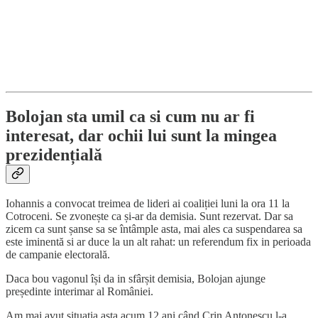
Bolojan sta umil ca si cum nu ar fi
interesat, dar ochii lui sunt la mingea
prezidențială
Iohannis a convocat treimea de lideri ai coaliției luni la ora 11 la
Cotroceni. Se zvonește ca și-ar da demisia. Sunt rezervat. Dar sa
zicem ca sunt șanse sa se întâmple asta, mai ales ca suspendarea sa
este iminentă si ar duce la un alt rahat: un referendum fix in perioada
de campanie electorală.
Daca bou vagonul își da in sfârșit demisia, Bolojan ajunge
președinte interimar al României.
Am mai avut situația asta acum 12 ani când Crin Antonescu l-a