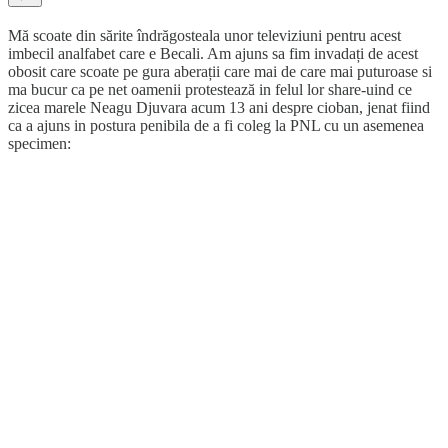
Mă scoate din sărite îndrăgosteala unor televiziuni pentru acest
imbecil analfabet care e Becali. Am ajuns sa fim invadați de acest
obosit care scoate pe gura aberații care mai de care mai puturoase si
ma bucur ca pe net oamenii protestează in felul lor share-uind ce
zicea marele Neagu Djuvara acum 13 ani despre cioban, jenat fiind
ca a ajuns in postura penibila de a fi coleg la PNL cu un asemenea
specimen: