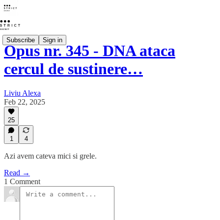
Subscribe
Sign in
Opus nr. 345 - DNA ataca
cercul de sustinere…
Liviu Alexa
Feb 22, 2025
25
1
4
Azi avem cateva mici si grele.
Read →
1 Comment