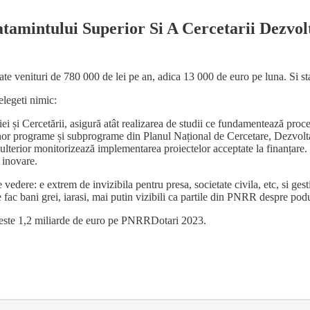
amintului Superior Si A Cercetarii Dezvolta
ate venituri de 780 000 de lei pe an, adica 13 000 de euro pe luna. Si st
elegeti nimic:
 și Cercetării, asigură atât realizarea de studii ce fundamentează proces
 unor programe și subprograme din Planul Național de Cercetare, Dezvoltar
 și ulterior monitorizează implementarea proiectelor acceptate la finan
 inovare.
re: e extrem de invizibila pentru presa, societate civila, etc, si gesti
fac bani grei, iarasi, mai putin vizibili ca partile din PNRR despre podur
 peste 1,2 miliarde de euro pe PNRRDotari 2023.