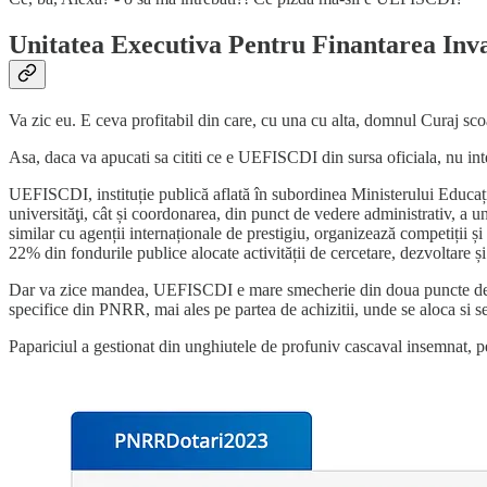
Unitatea Executiva Pentru Finantarea Invat
Va zic eu. E ceva profitabil din care, cu una cu alta, domnul Curaj sco
Asa, daca va apucati sa cititi ce e UEFISCDI din sursa oficiala, nu int
UEFISCDI, instituție publică aflată în subordinea Ministerului Educației
universităţi, cât și coordonarea, din punct de vedere administrativ, a
similar cu agenții internaționale de prestigiu, organizează competiții
22% din fondurile publice alocate activității de cercetare, dezvoltare și
Dar va zice mandea, UEFISCDI e mare smecherie din doua puncte de vede
specifice din PNRR, mai ales pe partea de achizitii, unde se aloca si se 
Papariciul a gestionat din unghiutele de profuniv cascaval insemnat,