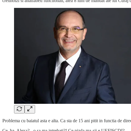
cretinoizi si analfabeti functionali, alea 8 luni de mandat ale lui Curaj
Problema cu baiatul asta e alta. Ca sta de 15 ani pitit in functia de d
Ce, ba, Alexa? - o sa ma intrebati?! Ce pizda ma-sii e UEFISCDI?