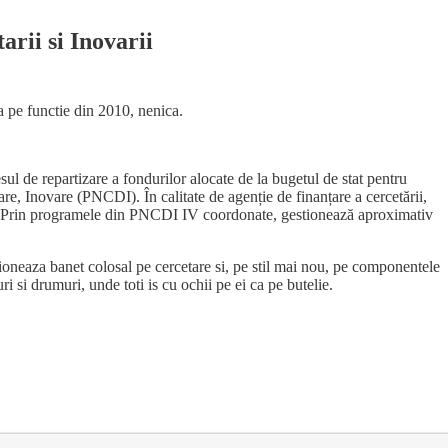
rii si Inovarii
a pe functie din 2010, nenica.
ul de repartizare a fondurilor alocate de la bugetul de stat pentru
e, Inovare (PNCDI). În calitate de agenție de finanțare a cercetării,
țare. Prin programele din PNCDI IV coordonate, gestionează aproximativ
oneaza banet colosal pe cercetare si, pe stil mai nou, pe componentele
i si drumuri, unde toti is cu ochii pe ei ca pe butelie.