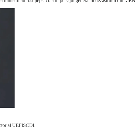
 ca ministru au fost pepsi cola in peisajul general al dezastrului din MEN
irector al UEFISCDI.