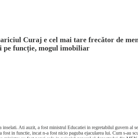
riciul Curaj e cel mai tare frecǎtor de men
i pe funcție, mogul imobiliar
va inselati. Ati auzit, a fost ministrul Educatiei in regretabilul guvern a
a fost in functie, incat n-a fost nicio paguba ejacularea lui. Cum s-au scu