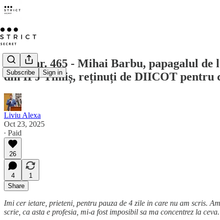
Opus nr. 465 - Mihai Barbu, papagalul de l
Subscribe
Sign in
din IPJ Timiș, reținuți de DIICOT pentru 
Liviu Alexa
Oct 23, 2025
∙ Paid
26
4
1
Share
Imi cer ietare, prieteni, pentru pauza de 4 zile in care nu am scris. 
scrie, ca asta e profesia, mi-a fost imposibil sa ma concentrez la ceva.