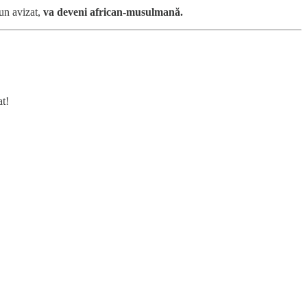
 un avizat,
va deveni african-musulmană.
at!