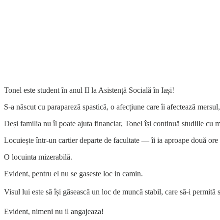
Tonel este student în anul II la Asistență Socială în Iași!
S-a născut cu parapareză spastică, o afecțiune care îi afectează mersul
Deși familia nu îl poate ajuta financiar, Tonel își continuă studiile cu 
Locuiește într-un cartier departe de facultate — îi ia aproape două ore 
O locuinta mizerabilǎ.
Evident, pentru el nu se gaseste loc in camin.
Visul lui este să își găsească un loc de muncă stabil, care să-i permită s
Evident, nimeni nu il angajeaza!