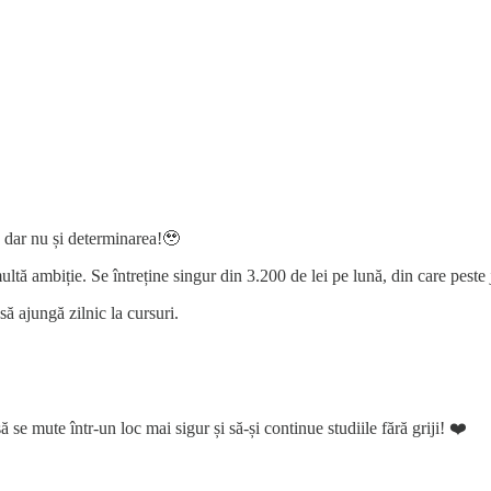
, dar nu și determinarea!🥹
multă ambiție. Se întreține singur din 3.200 de lei pe lună, din care peste
să ajungă zilnic la cursuri.
ă se mute într-un loc mai sigur și să-și continue studiile fără griji! ❤️