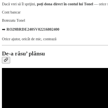
Dacă vrei să îl sprijini,
poți dona direct în contul lui Tonel
— orice s
Cont bancar
Botezatu Tonel
➡️
RO29BRDE240SV02216802400
Orice ajutor, oricât de mic, contează
De-a râsu’ plânsu