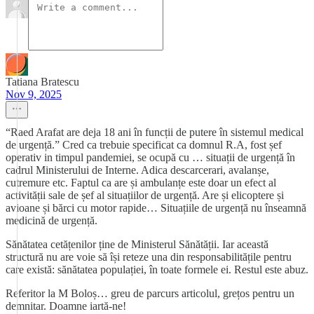
Tatiana Bratescu
Nov 9, 2025
“Raed Arafat are deja 18 ani în funcții de putere în sistemul medical
de urgență.” Cred ca trebuie specificat ca domnul R.A, fost șef
operativ in timpul pandemiei, se ocupă cu … situații de urgență în
cadrul Ministerului de Interne. Adica descarcerari, avalanșe,
cutremure etc. Faptul ca are și ambulanțe este doar un efect al
activității sale de șef al situațiilor de urgență. Are și elicoptere și
avioane și bărci cu motor rapide… Situațiile de urgență nu înseamnă
medicină de urgență.
Sănătatea cetățenilor ține de Ministerul Sănătății. Iar această
structură nu are voie să își reteze una din responsabilitățile pentru
care există: sănătatea populației, în toate formele ei. Restul este abuz.
Referitor la M Boloș… greu de parcurs articolul, grețos pentru un
demnitar. Doamne iartă-ne!