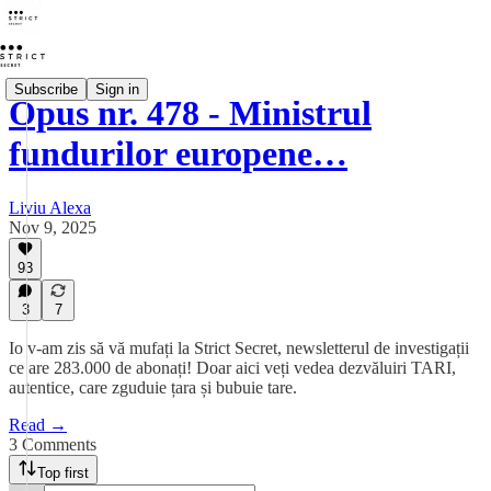
Subscribe
Sign in
Opus nr. 478 - Ministrul
fundurilor europene…
Liviu Alexa
Nov 9, 2025
93
3
7
Io v-am zis să vă mufați la Strict Secret, newsletterul de investigații
ce are 283.000 de abonați! Doar aici veți vedea dezvăluiri TARI,
autentice, care zguduie țara și bubuie tare.
Read →
3 Comments
Top first