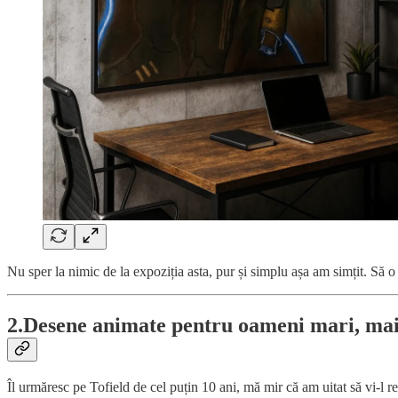
Nu sper la nimic de la expoziția asta, pur și simplu așa am simțit. Să o f
2.Desene animate pentru oameni mari, mai a
Îl urmăresc pe Tofield de cel puțin 10 ani, mă mir că am uitat să vi-l re