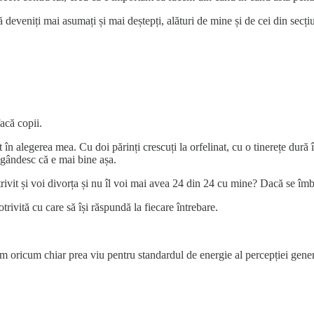
ă deveniți mai asumați și mai deștepți, alături de mine și de cei din secți
acă copii.
t în alegerea mea. Cu doi părinți crescuți la orfelinat, cu o tinerețe dur
ă gândesc că e mai bine așa.
ivit și voi divorța și nu îl voi mai avea 24 din 24 cu mine? Dacă se îmbo
rivită cu care să își răspundă la fiecare întrebare.
ream oricum chiar prea viu pentru standardul de energie al percepției gener