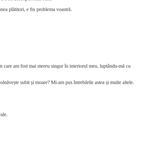
unea plătitori, e fix problema voastră.
ă în care am fost mai mereu singur în interiorul meu, luptându-mă cu
lnăvește subit și moare? Mi-am pus întrebările astea și multe altele.
ale.