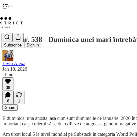
Opus nr. 538 - Duminica unei mari întrebǎri
Subscribe
Sign in
Liviu Alexa
Jan 18, 2026
∙ Paid
38
8
1
Share
E duminică, una anostă, așa cum sunt duminicile de ianuarie. 2026 înc
important ca și creierul să se detoxifieze de angoase, gânduri negative ș
Am urcat locul 6 la nivel mondial pe Substack în categoria World Politic