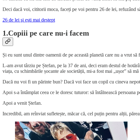
Deci dacă voi, cititorii moca, faceți pe voi pentru 26 de lei, refuzând s
26 de lei şi eşti mai deştept
1.Copiii pe care nu-i facem
Și eu sunt unul dintre oamenii de pe această planetă care nu a vrut să f
L-am avut târziu pe Ștefan, pe la 37 de ani, deci eram destul de hotărâ
viața, cu schimbările șocante ale societății, mi-a fost mai „ușor” să m
Dacă nu voi fi un părinte bun? Dacă voi face un copil cu cineva nepotr
Apoi s-a întâmplat ceea ce le doresc tuturor: să întâlnească persoana pot
Apoi a venit Ștefan.
Incredibil, am reînviat sufletește, măcar că, cel puțin pentru alții, pă