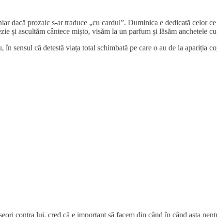
 chiar dacă prozaic s-ar traduce „cu cardul”. Duminica e dedicată celor c
oezie și ascultăm cântece mișto, visăm la un parfum și lăsăm anchetele cu 
, în sensul că detestă viața total schimbată pe care o au de la apariția copi
seori contra lui, cred că e important să facem din când în când asta pent