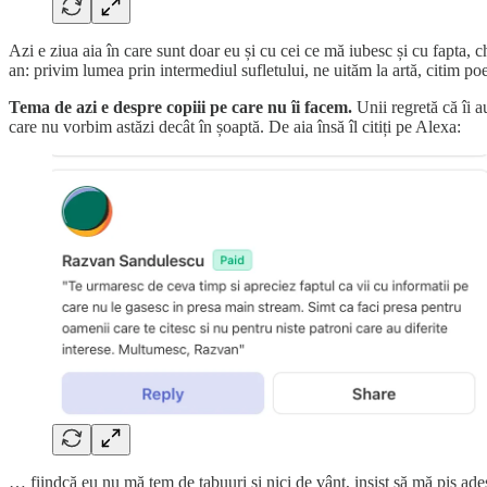
Azi e ziua aia în care sunt doar eu și cu cei ce mă iubesc și cu fapta,
an: privim lumea prin intermediul sufletului, ne uităm la artă, citim p
Tema de azi e despre copiii pe care nu îi facem.
Unii regretă că îi au
care nu vorbim astăzi decât în șoaptă. De aia însă îl citiți pe Alexa:
… fiindcă eu nu mă tem de tabuuri și nici de vânt, insist să mă piș ade