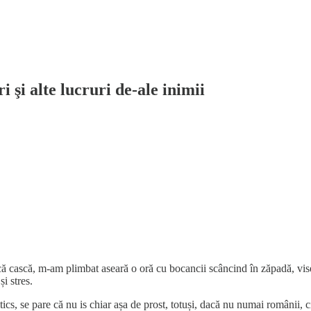
 şi alte lucruri de-ale inimii
ă cască, m-am plimbat aseară o oră cu bocancii scâncind în zăpadă, vise
i stres.
s, se pare că nu is chiar așa de prost, totuși, dacă nu numai românii, ci