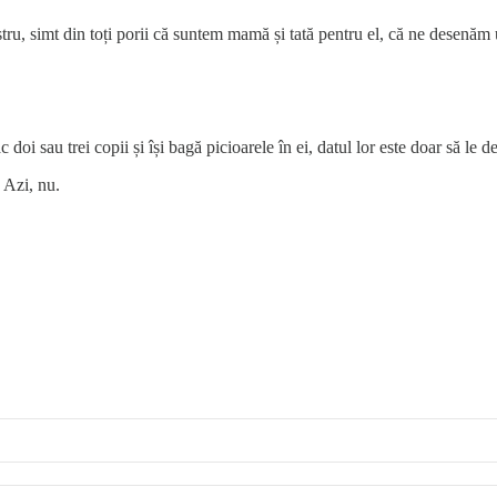
stru, simt din toți porii că suntem mamă și tată pentru el, că ne desenăm un
 doi sau trei copii și își bagă picioarele în ei, datul lor este doar să le 
. Azi, nu.