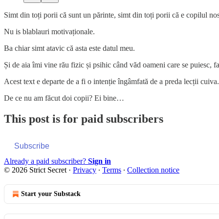
Simt din toți porii că sunt un părinte, simt din toți porii că e copilul no
Nu is blablauri motivaționale.
Ba chiar simt atavic că asta este datul meu.
Și de aia îmi vine rău fizic și psihic când văd oameni care se puiesc, fac
Acest text e departe de a fi o intenție îngâmfată de a preda lecții cuiva
De ce nu am făcut doi copii? Ei bine…
This post is for paid subscribers
Subscribe
Already a paid subscriber?
Sign in
© 2026 Strict Secret
·
Privacy
∙
Terms
∙
Collection notice
Start your Substack