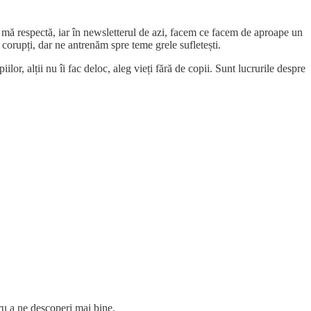
e mă respectă, iar în newsletterul de azi, facem ce facem de aproape un
corupți, dar ne antrenăm spre teme grele sufletești.
ilor, alții nu îi fac deloc, aleg vieți fără de copii. Sunt lucrurile despre
ru a ne descoperi mai bine.