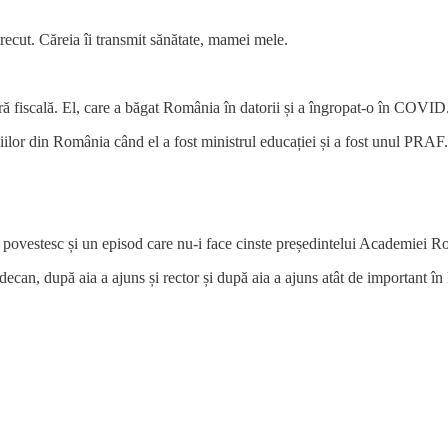
recut. Căreia îi transmit sănătate, mamei mele.
ră fiscală. El, care a băgat România în datorii și a îngropat-o în COVID
iilor din România când el a fost ministrul educației și a fost unul PRAF.
 povestesc și un episod care nu-i face cinste președintelui Academiei 
ecan, după aia a ajuns și rector și după aia a ajuns atât de important în