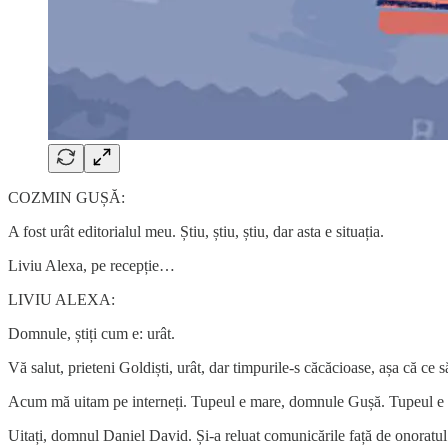
COZMIN GUȘĂ:
A fost urât editorialul meu. Știu, știu, știu, dar asta e situația.
Liviu Alexa, pe recepție…
LIVIU ALEXA:
Domnule, știți cum e: urât.
Vă salut, prieteni Goldiști, urât, dar timpurile-s căcăcioase, așa că ce
Acum mă uitam pe interneți. Tupeul e mare, domnule Gușă. Tupeul e 
Uitați, domnul Daniel David. Și-a reluat comunicările față de onoratu