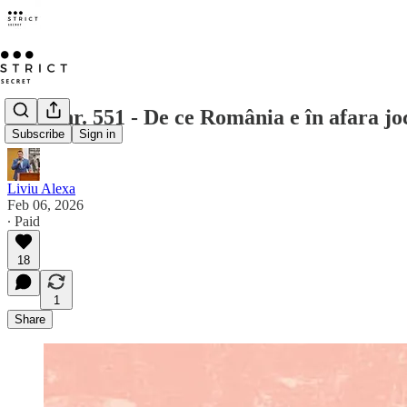
Opus nr. 551 - De ce România e în afara joc
Subscribe
Sign in
Liviu Alexa
Feb 06, 2026
∙ Paid
18
1
Share