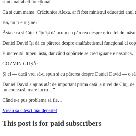
sunt analfabeți funcționali.
Ca și cum mama, Crăciunica Alexa, ar fi fost ministrul educației anul t
Bă, nu ți-e rușine?
Ăsta e ca și Cîțu. Cîțu își dă acum cu părerea despre orice fel de măsu
Daniel David își dă cu părerea despre analfabetismul funcțional al cop
E incredibil tupeul ăsta, dar când șopârlele se cred iguane e nasolică.
COZMIN GUȘĂ:
Și el — dacă vrei să-ți spun și eu părerea despre Daniel David — o să
Daniel David a ajuns atât de important prima dată la nivel de Cluj, de d
nu contează, mare lucru…”
Când s-a pus problema să fie…
Vreau sa citesct mai departe!
This post is for paid subscribers