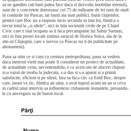
sa ne gandim cati bani putea face daca si dezvolta imobiliar terenul),
sunt de o concretete dureroasa: cei 75 de milioane de lei sunt de mult
in conturile lui Puscas, iar banii aia sunt publici, banii clujenilor,
pentru care Boc nu a raspuns nicio secunda in fata lor, fiindca a
trecut totul la „si altele”, nici in fata societatii civile de pe Clujul
Civic care e mai ocupata sa ii faca precampanie lui Sabin Sarmas,
nici in fata presei locale (minus saracul de Horica Soica, ala de la
site-ul Clujegnii, care e nervos ca Puscas nu ii da publicitate pe
abonament).
Pana sa stim ce si cum cu centura metropolitana, pana sa vedem
daca metroul vietii mai poate fi considerat un proiect de actualitate,
de actualitate certa, necontestabila, e ca acest om de afaceri clujean
si-a vazut de treaba la judecata, s-a dus si s-a aparat si a primit
satisfactie, eficient si pe silent, fara sa faca circ ca Emil Boc, despre
care, iarasi va zic, fiindca ati uitat, a avut tupeul acum un an si ceva
in cadrul unui interviu sa influenteze ciobaneste instantele, presandu-
le cu anvergura sa de baron local.