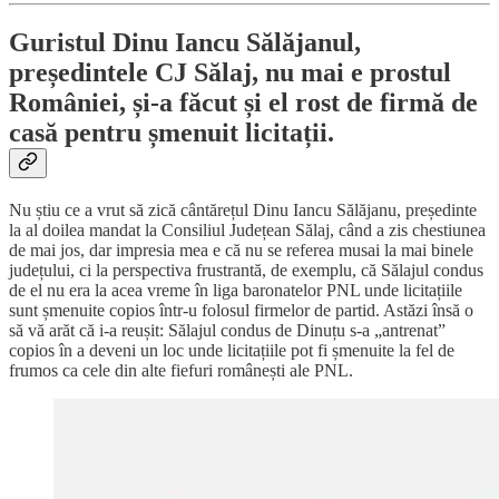
Guristul Dinu Iancu Sălăjanul,
președintele CJ Sălaj, nu mai e prostul
României, și-a făcut și el rost de firmă de
casă pentru șmenuit licitații.
Nu știu ce a vrut să zică cântărețul Dinu Iancu Sălăjanu, președinte
la al doilea mandat la Consiliul Județean Sălaj, când a zis chestiunea
de mai jos, dar impresia mea e că nu se referea musai la mai binele
județului, ci la perspectiva frustrantă, de exemplu, că Sălajul condus
de el nu era la acea vreme în liga baronatelor PNL unde licitațiile
sunt șmenuite copios într-u folosul firmelor de partid. Astăzi însă o
să vă arăt că i-a reușit: Sălajul condus de Dinuțu s-a „antrenat”
copios în a deveni un loc unde licitațiile pot fi șmenuite la fel de
frumos ca cele din alte fiefuri românești ale PNL.