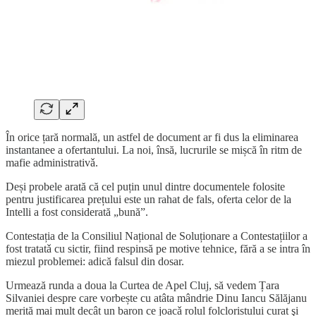
În orice țară normală, un astfel de document ar fi dus la eliminarea
instantanee a ofertantului. La noi, însă, lucrurile se mișcă în ritm de
mafie administrativǎ.
Deși probele arată că cel puțin unul dintre documentele folosite
pentru justificarea prețului este un rahat de fals, oferta celor de la
Intelli a fost considerată „bună”.
Contestația de la Consiliul Național de Soluționare a Contestațiilor a
fost tratatǎ cu sictir, fiind respinsă pe motive tehnice, fără a se intra în
miezul problemei: adică falsul din dosar.
Urmează runda a doua la Curtea de Apel Cluj, să vedem Țara
Silvaniei despre care vorbește cu atâta mândrie Dinu Iancu Sălăjanu
merită mai mult decât un baron ce joacǎ rolul folcloristului curat şi