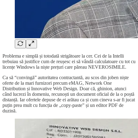
Problema e simplă și totodată strigătoare la cer. Cei de la Intelli
trebuiau să justifice cum de reușesc ei să vândă calculatoare cu tot cu
licențe Windows la niște prețuri care păreau NEVEROSIMILE.
Ca să “convingă” autoritatea contractantă, au scos din joben niște
oferte de la mari furnizori precum eMAG, Network One
Distribution și Innovative Web Design. Doar că, ghinion, atunci
când lucrezi în domeniu, recunoști un document oficial de la o poștă
distanță. Iar ofertele depuse de ei arătau ca și cum cineva s-ar fi jucat
puțin prea mult cu funcția de „copy-paste” și un editor PDF de
duzină.