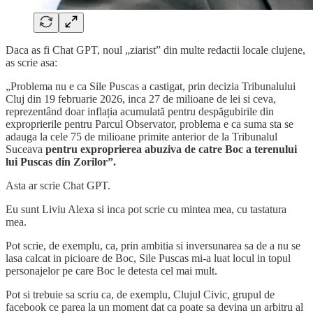
Daca as fi Chat GPT, noul „ziarist” din multe redactii locale clujene,
as scrie asa:
„Problema nu e ca Sile Puscas a castigat, prin decizia Tribunalului
Cluj din 19 februarie 2026, inca 27 de milioane de lei si ceva,
reprezentând doar inflația acumulată pentru despăgubirile din
exproprierile pentru Parcul Observator, problema e ca suma sta se
adauga la cele 75 de milioane primite anterior de la Tribunalul
Suceava
pentru exproprierea abuziva de catre Boc a terenului
lui Puscas din Zorilor”.
Asta ar scrie Chat GPT.
Eu sunt Liviu Alexa si inca pot scrie cu mintea mea, cu tastatura
mea.
Pot scrie, de exemplu, ca, prin ambitia si inversunarea sa de a nu se
lasa calcat in picioare de Boc, Sile Puscas mi-a luat locul in topul
personajelor pe care Boc le detesta cel mai mult.
Pot si trebuie sa scriu ca, de exemplu, Clujul Civic, grupul de
facebook ce parea la un moment dat ca poate sa devina un arbitru al