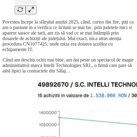
Povestea începe la sfârșitul anului 2025, când, curios din fire, ştiți ca
am o pasiune in a verifica ce licitatii se mai fac. prin judetele mici si
aparent sarace ale tarii, am zis să vad ce se mai întâmplă prin
dosarele de achiziții ale județului. Mai exact, mi-a atras atenția
procedura CN1077425, unde miza era dotarea școlilor cu
echipamente IT.
Când am deschis ochii mai bine, am dat peste un spectacol de magie
administrativă marca Intelli Technologies SRL, o firmă care pare să
aibă lipici la contractele din Sălaj…