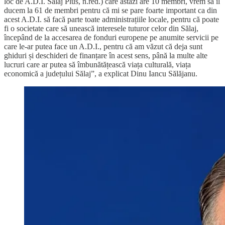
loc de A.D.I. Sălaj Plus, n.red.) care astăzi are 10 membri, vrem să îl
ducem la 61 de membri pentru că mi se pare foarte important ca din
acest A.D.I. să facă parte toate administrațiile locale, pentru că poate
fi o societate care să unească interesele tuturor celor din Sălaj,
începând de la accesarea de fonduri europene pe anumite servicii pe
care le-ar putea face un A.D.I., pentru că am văzut că deja sunt
ghiduri și deschideri de finanțare în acest sens, până la multe alte
lucruri care ar putea să îmbunătățească viața culturală, viața
economică a județului Sălaj”, a explicat Dinu Iancu Sălăjanu.