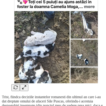
Trist, fiindca deciziile instantelor romanesti din ultimul an care i-au
dat dreptate omului de afaceri Sile Puscas, oferindu-i acestuia
despagubiri insemnate (din punctul meu de vedere prea mici, daca e