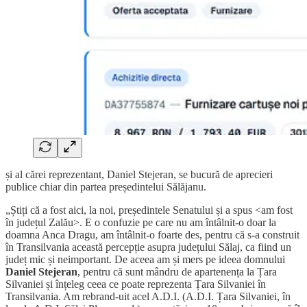
și al cărei reprezentant, Daniel Stejeran, se bucură de aprecieri
publice chiar din partea președintelui Sălăjanu.
„Știți că a fost aici, la noi, președintele Senatului și a spus <am fost
în județul Zalău>. E o confuzie pe care nu am întâlnit-o doar la
doamna Anca Dragu, am întâlnit-o foarte des, pentru că s-a construit
în Transilvania această percepție asupra județului Sălaj, ca fiind un
județ mic și neimportant. De aceea am și mers pe ideea domnului
Daniel Stejeran
, pentru că sunt mândru de apartenența la Țara
Silvaniei și înțeleg ceea ce poate reprezenta Țara Silvaniei în
Transilvania. Am rebrand-uit acel A.D.I. (A.D.I. Țara Silvaniei, în