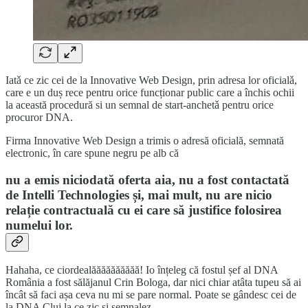
Iatǎ ce zic cei de la Innovative Web Design, prin adresa lor oficialǎ,
care e un duș rece pentru orice funcționar public care a închis ochii
la această procedură si un semnal de start-anchetǎ pentru orice
procuror DNA.
Firma Innovative Web Design a trimis o adresă oficială, semnată
electronic, în care spune negru pe alb că
nu a emis niciodată oferta aia, nu a fost contactată
de Intelli Technologies și, mai mult, nu are nicio
relație contractuală cu ei care să justifice folosirea
numelui lor.
Hahaha, ce ciordealăăăăăăăăăă! Io înțeleg că fostul șef al DNA
România a fost sălăjanul Crin Bologa, dar nici chiar atâta tupeu să ai
încât să faci așa ceva nu mi se pare normal. Poate se gândesc cei de
la DNA Cluj la ce zic și semnalez.