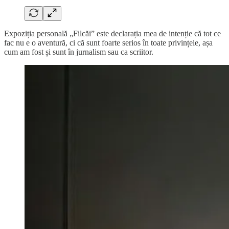
Expoziția personală „Filcăi” este declarația mea de intenție că tot ce
fac nu e o aventură, ci că sunt foarte serios în toate privințele, așa
cum am fost și sunt în jurnalism sau ca scriitor.