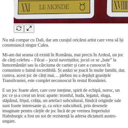
Nu mă compar cu Dali, dar am curajul oricărui artist care vrea să își
construiască singur Calea.
Mi-am dat seama că există în România, mai precis în Ardeal, un joc
de cărți celebru – Filcai – jocul navetiștilor, jocul ce se „bate” la
înmormântări sau la cârciuma de cartier și care a cunoscut în
comunism o faimă incredibilă. Și astăzi se joacă în multe familii, dar,
cumva, acest joc de cărți mai… plebeu nu a depășit granițele
Transilvaniei, este complet necunoscut în restul României.
E un joc foarte alert, care cere istețime, spirit de echipă, noroc, un
joc ce și-a creat un lexic aparte: tromful, huda, legatul, sluga,
stăpânul, frișul, crăița, un artefact subcultural, fiindcă originile sale
sunt foarte interesante și, ca orice subcultură, prin desenele
imaginate pentru cărțile de joc încă de pe vremea Imperiului
Habsburgic a fost un soi de rezistență la adresa dictaturii austro-
ungare.