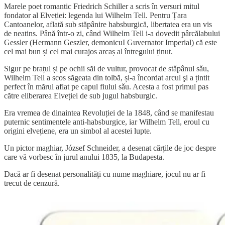
Marele poet romantic Friedrich Schiller a scris în versuri mitul
fondator al Elveției: legenda lui Wilhelm Tell. Pentru Țara
Cantoanelor, aflată sub stăpânire habsburgică, libertatea era un vis
de neatins. Până într-o zi, când Wilhelm Tell i-a dovedit pârcălabului
Gessler (Hermann Geszler, demonicuI Guvernator Imperial) că este
cel mai bun și cel mai curajos arcaș al întregului ținut.
Sigur pe brațul și pe ochii săi de vultur, provocat de stǎpânul sǎu,
Wilhelm Tell a scos săgeata din tolbă, și-a încordat arcul şi a țintit
perfect în mărul aflat pe capul fiului sǎu. Acesta a fost primul pas
către eliberarea Elveției de sub jugul habsburgic.
Era vremea de dinaintea Revoluției de la 1848, când se manifestau
puternic sentimentele anti-habsburgice, iar Wilhelm Tell, eroul cu
origini elvețiene, era un simbol al acestei lupte.
Un pictor maghiar, József Schneider, a desenat cărțile de joc despre
care vă vorbesc în jurul anului 1835, la Budapesta.
Dacă ar fi desenat personalități cu nume maghiare, jocul nu ar fi
trecut de cenzură.