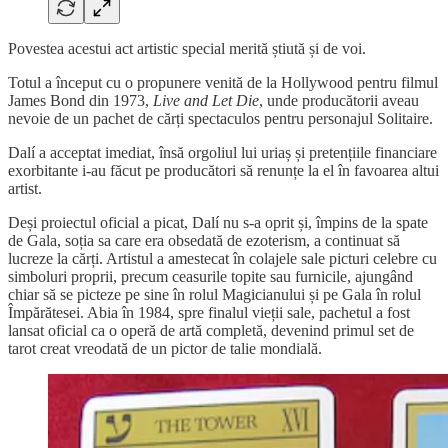
Povestea acestui act artistic special merită știută și de voi.
Totul a început cu o propunere venită de la Hollywood pentru filmul
James Bond din 1973,
Live and Let Die
, unde producătorii aveau
nevoie de un pachet de cărți spectaculos pentru personajul Solitaire.
Dalí a acceptat imediat, însă orgoliul lui uriaș și pretențiile financiare
exorbitante i-au făcut pe producători să renunțe la el în favoarea altui
artist.
Deși proiectul oficial a picat, Dalí nu s-a oprit și, împins de la spate
de Gala, soția sa care era obsedată de ezoterism, a continuat să
lucreze la cărți. Artistul a amestecat în colajele sale picturi celebre cu
simboluri proprii, precum ceasurile topite sau furnicile, ajungând
chiar să se picteze pe sine în rolul Magicianului și pe Gala în rolul
Împărătesei. Abia în 1984, spre finalul vieții sale, pachetul a fost
lansat oficial ca o operă de artă completă, devenind primul set de
tarot creat vreodată de un pictor de talie mondială.