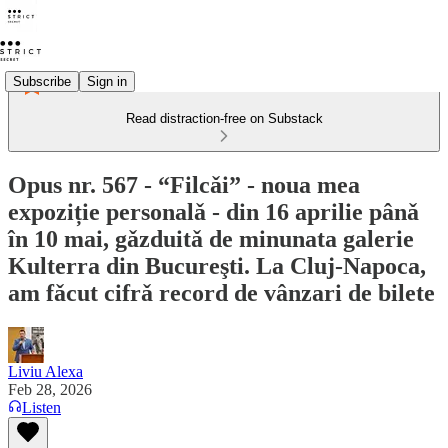
Subscribe
Sign in
Read distraction-free on Substack
Opus nr. 567 - “Filcǎi” - noua mea
expoziție personalǎ - din 16 aprilie pânǎ
în 10 mai, gǎzduitǎ de minunata galerie
Kulterra din Bucureşti. La Cluj-Napoca,
am fǎcut cifrǎ record de vânzari de bilete
Liviu Alexa
Feb 28, 2026
Listen