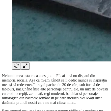
Nebunia mea asta e: ca acest joc – Filcai – să nu dispară din
memoria socială. Așa că m-am gândit să îi dedic munca și inspirația
mea și să redesenez întregul pachet de 20 de cărți sub formă de
tablouri, imaginând însă alte personaje pentru ele, un mix de povești
cu eroi decrepiți, zei uitați, regi moderni, ba chiar și personaje
mitologice din basmele românești pe care inclusiv voi le-ați uitat,
darămite pruncii noștri care nu mai citesc nimic.
Este semnul meu modest de respect pentru rădăcinile modeste pe