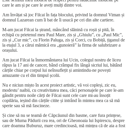
care le am și pe care le aveți mulți dintre voi.
Am învățat să joc Filcai în fața blocului, privind la domnul Viman și
domnul Lazarean cum îi bat de îi usucă pe cei din alte cartiere.
M-am jucat Filcai la ștrand, mâncând slănină cu roșii și pită, în
echipă cu prietenul meu Paul Mare, zis și „Ghiulu”, cu „Paul Mic”,
zis și „Cur mic”, cu Florin Paluga, zis și Corci, cu Bobiță, țiganul de
la etajul 3, a cărui mămică era „gunoieră” la firma de salubrizare a
orașului.
Am jucat Filcai la înmormântarea lui Ucin, colegul nostru de liceu
răpus la 17 ani de cancer, bând crâmpal fix lângă sicriul lui, bătând
cărțile chiar pe corpul lui neînsuflețit și amintindu-ne povești
amuzante cu el din timpul școlii.
Nu e niciun mișto în acest proiect artistic, vă voi copleși, zic eu,
modestu’ naibii, cu creativitatea mea, căci personajele pe care le-am
gândit pentru noile cărți de Filcai sunt cele care mi-au însoțit
copilăria, ieșind din cărțile citite și intrând în mintea mea ca să mă
sperie sau să mă fascineze.
Și cine să nu se teamă de Căpcăunul din basme, care fura prințese,
sau de Muma Pădurii cea rea, ori de Gheonoaia lui Ispirescu, despre
care doamna Buburuz, mare credincioasă, mă mințea că de aia a fost