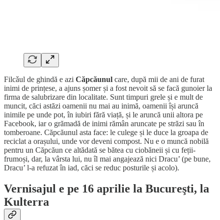
Filcǎul de ghindă e azi
Căpcăunul
care, după mii de ani de furat
inimi de prințese, a ajuns șomer și a fost nevoit să se facă gunoier la
firma de salubrizare din localitate. Sunt timpuri grele și e mult de
muncit, căci astăzi oamenii nu mai au inimă, oamenii își aruncă
inimile pe unde pot, în iubiri fără viață, și le aruncă unii altora pe
Facebook, iar o grămadă de inimi rămân aruncate pe străzi sau în
tomberoane. Căpcăunul asta face: le culege și le duce la groapa de
reciclat a orașului, unde vor deveni compost. Nu e o muncă nobilă
pentru un Căpcăun ce altădată se bătea cu ciobăneii și cu feții-
frumoși, dar, la vârsta lui, nu îl mai angajează nici Dracu’ (pe bune,
Dracu’ l-a refuzat în iad, căci se reduc posturile și acolo).
Vernisajul e pe 16 aprilie la Bucureşti, la
Kulterra