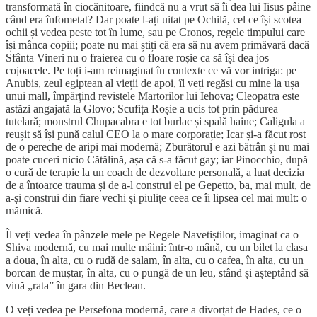
transformată în ciocănitoare, fiindcă nu a vrut să îi dea lui Iisus pâine
când era înfometat? Dar poate l-ați uitat pe Ochilă, cel ce își scotea
ochii și vedea peste tot în lume, sau pe Cronos, regele timpului care
își mânca copiii; poate nu mai știți că era să nu avem primăvară dacă
Sfânta Vineri nu o fraierea cu o floare roșie ca să își dea jos
cojoacele. Pe toți i-am reimaginat în contexte ce vă vor intriga: pe
Anubis, zeul egiptean al vieții de apoi, îl veți regăsi cu mine la ușa
unui mall, împărțind revistele Martorilor lui Iehova; Cleopatra este
astăzi angajată la Glovo; Scufița Roșie a ucis tot prin pădurea
tutelară; monstrul Chupacabra e tot burlac și spală haine; Caligula a
reușit să își pună calul CEO la o mare corporație; Icar și-a făcut rost
de o pereche de aripi mai modernă; Zburătorul e azi bătrân și nu mai
poate cuceri nicio Cătălină, așa că s-a făcut gay; iar Pinocchio, după
o cură de terapie la un coach de dezvoltare personală, a luat decizia
de a întoarce trauma și de a-l construi el pe Gepetto, ba, mai mult, de
a-și construi din fiare vechi și piulițe ceea ce îi lipsea cel mai mult: o
mămică.
Îl veți vedea în pânzele mele pe Regele Navetiștilor, imaginat ca o
Shiva modernă, cu mai multe mâini: într-o mână, cu un bilet la clasa
a doua, în alta, cu o rudă de salam, în alta, cu o cafea, în alta, cu un
borcan de muștar, în alta, cu o pungă de un leu, stând și așteptând să
vină „rata” în gara din Beclean.
O veți vedea pe Persefona modernă, care a divorțat de Hades, ce o