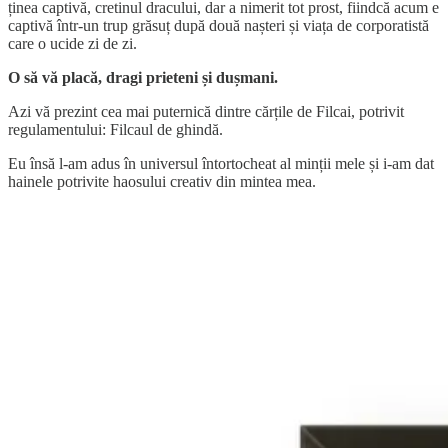
ținea captivă, cretinul dracului, dar a nimerit tot prost, fiindcă acum e
captivă într-un trup grăsuț după două nașteri și viața de corporatistă
care o ucide zi de zi.
O să vă placă, dragi prieteni și dușmani.
Azi vă prezint cea mai puternică dintre cărțile de Filcai, potrivit
regulamentului: Filcaul de ghindă.
Eu însă l-am adus în universul întortocheat al minții mele și i-am dat
hainele potrivite haosului creativ din mintea mea.