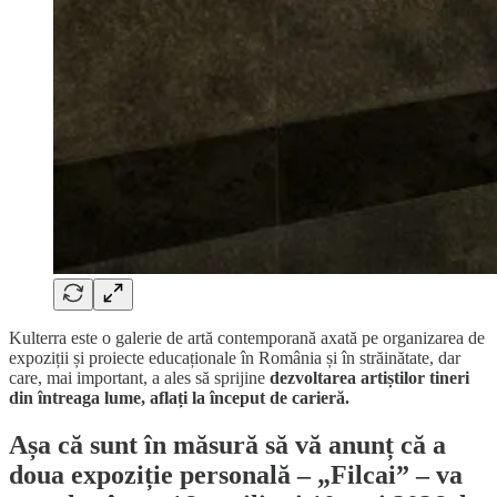
Kulterra este o galerie de artă contemporană axată pe organizarea de
expoziții și proiecte educaționale în România și în străinătate, dar
care, mai important, a ales să sprijine
dezvoltarea artiștilor tineri
din întreaga lume, aflați la început de carieră.
Așa că sunt în măsură să vă anunț că a
doua expoziție personală – „Filcai” – va