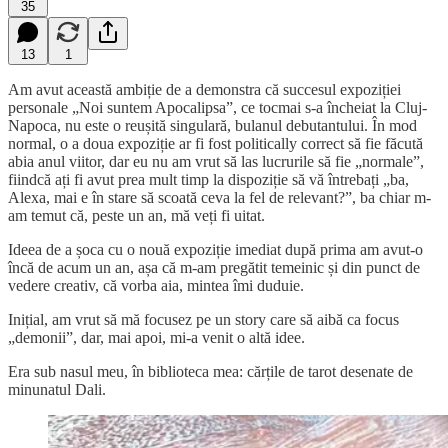
35
13
1
Am avut această ambiție de a demonstra că succesul expoziției
personale „Noi suntem Apocalipsa”, ce tocmai s-a încheiat la Cluj-
Napoca, nu este o reușită singulară, bulanul debutantului. În mod
normal, o a doua expoziție ar fi fost politically correct să fie făcută
abia anul viitor, dar eu nu am vrut să las lucrurile să fie „normale”,
fiindcă ați fi avut prea mult timp la dispoziție să vă întrebați „ba,
Alexa, mai e în stare să scoată ceva la fel de relevant?”, ba chiar m-
am temut că, peste un an, mă veți fi uitat.
Ideea de a șoca cu o nouă expoziție imediat după prima am avut-o
încă de acum un an, așa că m-am pregătit temeinic și din punct de
vedere creativ, că vorba aia, mintea îmi duduie.
Inițial, am vrut să mă focusez pe un story care să aibă ca focus
„demonii”, dar, mai apoi, mi-a venit o altă idee.
Era sub nasul meu, în biblioteca mea: cărțile de tarot desenate de
minunatul Dali.