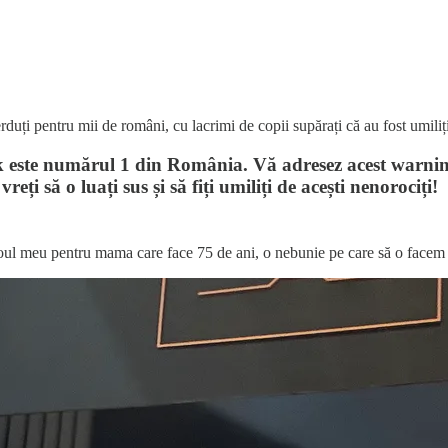
duți pentru mii de români, cu lacrimi de copii supărați că au fost umiliți
k este numărul 1 din România. Vă adresez acest warning
ți să o luați sus și să fiți umiliți de acești nenorociți!
adoul meu pentru mama care face 75 de ani, o nebunie pe care să o face