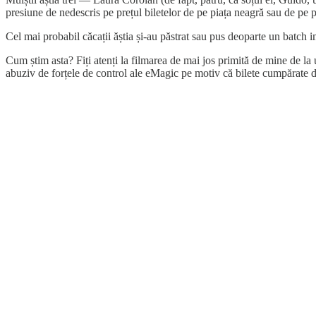
presiune de nedescris pe prețul biletelor de pe piața neagră sau de pe pi
Cel mai probabil căcații ăștia și-au păstrat sau pus deoparte un batch 
Cum știm asta? Fiți atenți la filmarea de mai jos primită de mine de la 
abuziv de forțele de control ale eMagic pe motiv că bilete cumpărate 