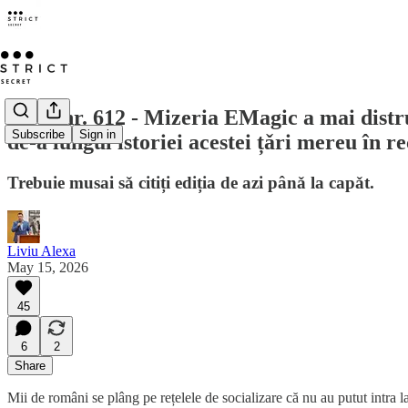
Opus nr. 612 - Mizeria EMagic a mai distrus
Subscribe
Sign in
de-a lungul istoriei acestei țǎri mereu în r
Trebuie musai sǎ citiți ediția de azi pânǎ la capǎt.
Liviu Alexa
May 15, 2026
45
6
2
Share
Mii de români se plâng pe rețelele de socializare că nu au putut intra l