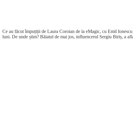
Ce au făcut împuțiții de Laura Coroian de la eMagic, cu Emil Ionescu ș
luni. De unde știm? Băiatul de mai jos, influencerul Sergiu Biriș, a aflat