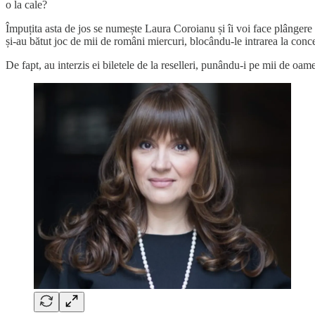
o la cale?
Împuțita asta de jos se numește Laura Coroianu și îi voi face plângere 
și-au bătut joc de mii de români miercuri, blocându-le intrarea la conce
De fapt, au interzis ei biletele de la reselleri, punându-i pe mii de oamen