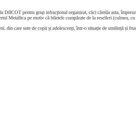
la DIICOT pentru grup infracțional organizat, căci cămila asta, împreună
rtul Metallica pe motiv că biletele cumpărate de la reselleri (culmea, cu 
i, din care sute de copii și adolescenți, într-o situație de umilință și frus