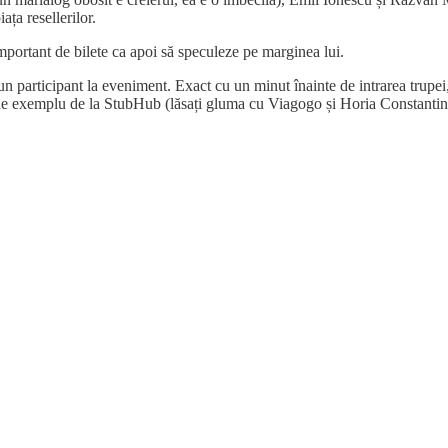
ața resellerilor.
important de bilete ca apoi să speculeze pe marginea lui.
un participant la eveniment. Exact cu un minut înainte de intrarea trupei,
de exemplu de la StubHub (lăsați gluma cu Viagogo și Horia Constantine