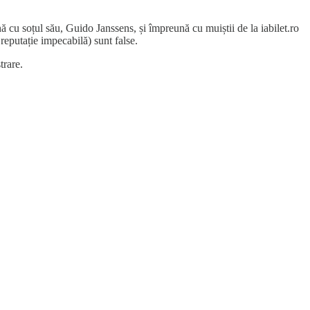
 cu soțul său, Guido Janssens, și împreună cu muiștii de la iabilet.ro
reputație impecabilă) sunt false.
trare.