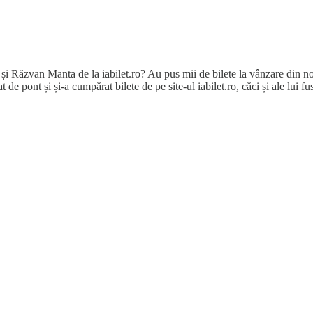
i Răzvan Manta de la iabilet.ro? Au pus mii de bilete la vânzare din no
 de pont și și-a cumpărat bilete de pe site-ul iabilet.ro, căci și ale lui fu