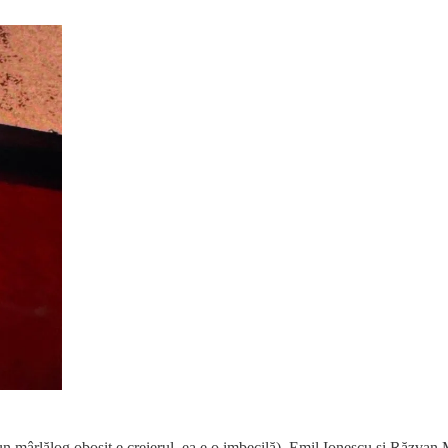
 un mârlălog obosit e creierul, ea e o imbecilă), Emil Ionescu și Răzvan