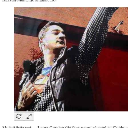
Muiștii ăștia trei — Laura Coroian (de fapt, patru, că soțul ei, Guido,