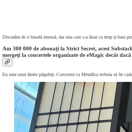
Discutăm de o fraudă imensă, dar una care s-a lăsat cu timp și bani pier
Am 300 000 de abonați la Strict Secret, acest Substac
mergeți la concertele organizate de eMagic decât dacă vre
Eu sunt unul dintre păgubiți. Concertul cu Metallica trebuia să fie c