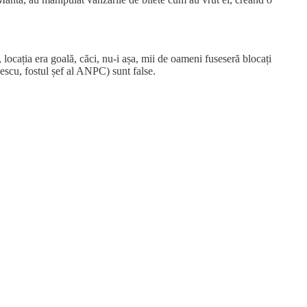
 locația era goală, căci, nu-i așa, mii de oameni fuseseră blocați
scu, fostul șef al ANPC) sunt false.