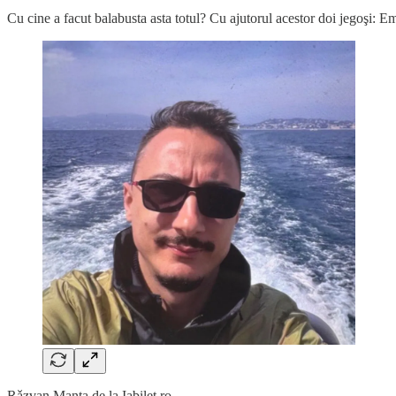
Cu cine a facut balabusta asta totul? Cu ajutorul acestor doi jegoşi: 
Rǎzvan Manta de la Iabilet.ro.