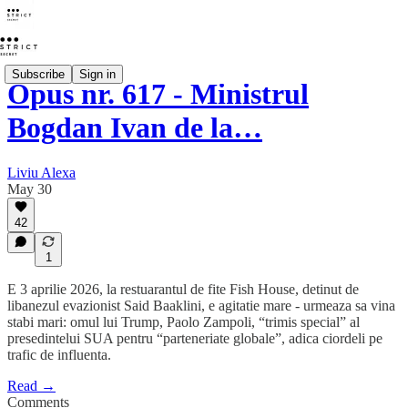
Subscribe
Sign in
Opus nr. 617 - Ministrul
Bogdan Ivan de la…
Liviu Alexa
May 30
42
1
E 3 aprilie 2026, la restuarantul de fite Fish House, detinut de
libanezul evazionist Said Baaklini, e agitatie mare - urmeaza sa vina
stabi mari: omul lui Trump, Paolo Zampoli, “trimis special” al
presedintelui SUA pentru “parteneriate globale”, adica ciordeli pe
trafic de influenta.
Read →
Comments