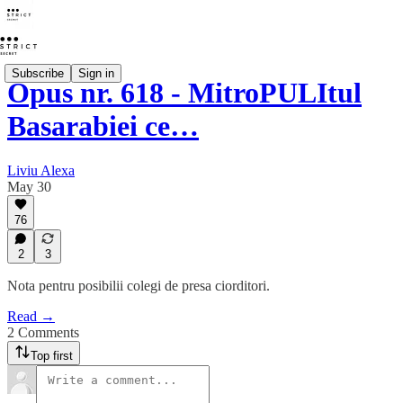
Subscribe
Sign in
Opus nr. 618 - MitroPULItul
Basarabiei ce…
Liviu Alexa
May 30
76
2
3
Nota pentru posibilii colegi de presa ciorditori.
Read →
2 Comments
Top first