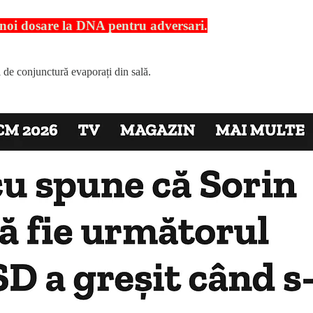
u noi dosare la DNA pentru adversari.
ii de conjunctură evaporați din sală.