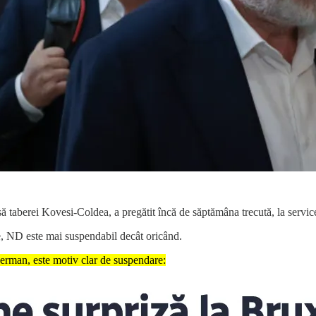
taberei Kovesi-Coldea, a pregătit încă de săptămâna trecută, la service,
, ND este mai suspendabil decât oricând.
erman, este motiv clar de suspendare: