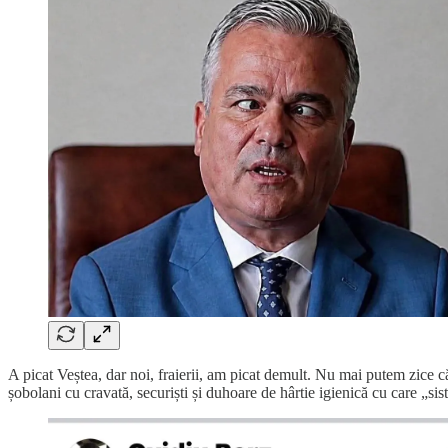
A picat Veștea, dar noi, fraierii, am picat demult. Nu mai putem zice 
șobolani cu cravată, securiști și duhoare de hârtie igienică cu care „sis