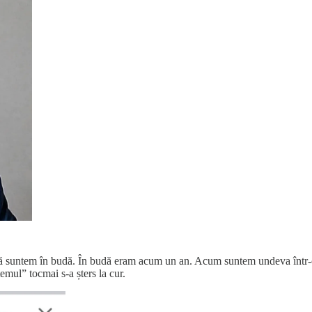
că suntem în budă. În budă eram acum un an. Acum suntem undeva într-o c
temul” tocmai s-a șters la cur.