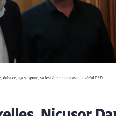
 duba ce, așa se spune, va lovi dur, de data asta, la vârful PSD.