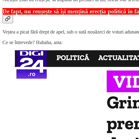
De fapt, nu reușește să își mențină erecția politică î
Veștea a picat fără drept de apel, sub o sută nouăzeci de voturi adunate 
Ce se întrevede? Hahaha, asta: