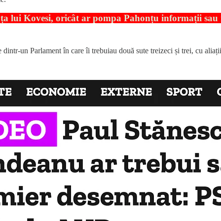
n fața lui Kovesi, oricât ar pompa Pahonțu informații sa
dintr-un Parlament în care îi trebuiau două sute treizeci și trei, cu aliaț