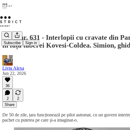
Opus nr. 631 - Interlopii cu cravate din P
Subscribe
Sign in
în fața taberei Kovesi-Coldea. Simion, gh
Liviu Alexa
Jun 22, 2026
36
2
2
Share
De 50 de zile, țara funcționează pe pilot automat, cu un guvern interi
pachet cu puterea pe care și-a imaginat-o.