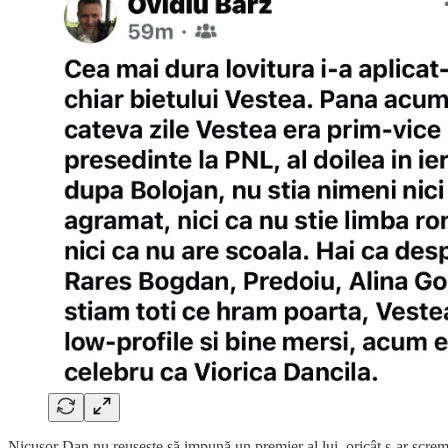
Nicușor Dan nu reușește să impună un premier al lui, oricât s-ar screm