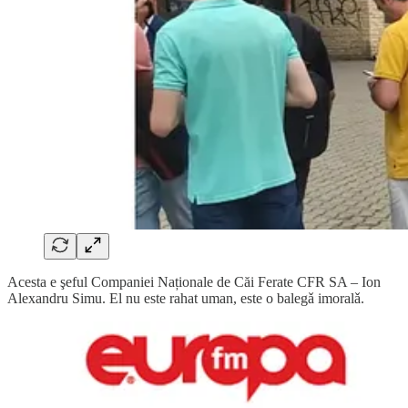
Acesta e şeful Companiei Naționale de Căi Ferate CFR SA – Ion
Alexandru Simu. El nu este rahat uman, este o balegǎ imoralǎ.