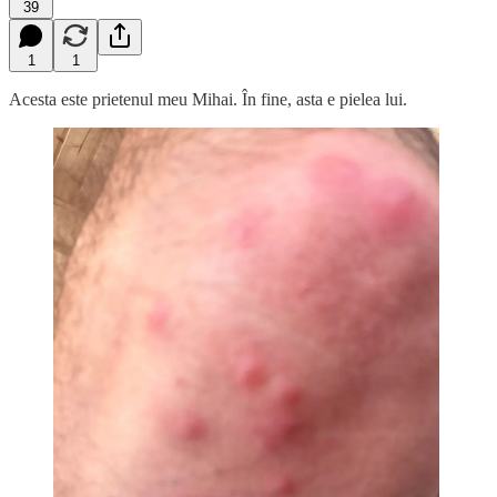
39
1
1
Acesta este prietenul meu Mihai. În fine, asta e pielea lui.