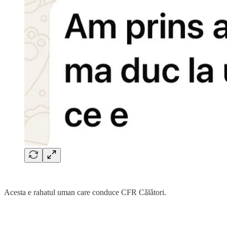
Acesta e rahatul uman care conduce CFR Cǎlǎtori.