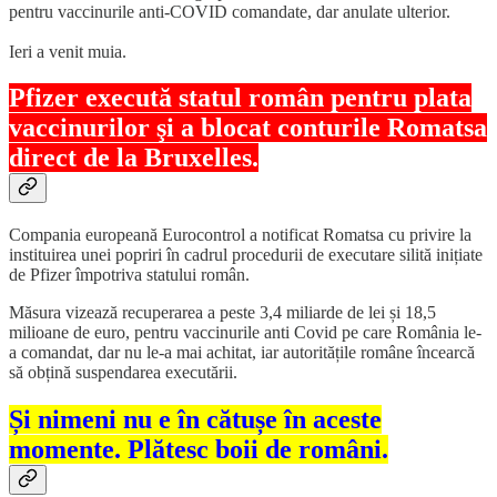
pentru vaccinurile anti-COVID comandate, dar anulate ulterior.
Ieri a venit muia.
Pfizer execută statul român pentru plata
vaccinurilor şi a blocat conturile Romatsa
direct de la Bruxelles.
Compania europeană Eurocontrol a notificat Romatsa cu privire la
instituirea unei popriri în cadrul procedurii de executare silită inițiate
de Pfizer împotriva statului român.
Măsura vizează recuperarea a peste 3,4 miliarde de lei și 18,5
milioane de euro, pentru vaccinurile anti Covid pe care România le-
a comandat, dar nu le-a mai achitat, iar autoritățile române încearcă
să obțină suspendarea executării.
Și nimeni nu e în cătușe în aceste
momente. Plătesc boii de români.