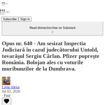
Subscribe
Sign in
Read distraction-free on Substack
Opus nr. 640 - Am sesizat Inspectia
Judiciarǎ în cazul judecǎtorului Untold,
tovarǎşul Sergiu Cârlan. Pfizer popreşte
România. Bolojan ales cu voturile
muribunzilor de la Dumbrava.
Liviu Alexa
Jul 02, 2026
∙ Paid