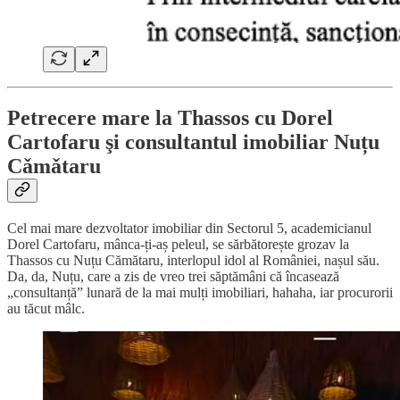
Petrecere mare la Thassos cu Dorel
Cartofaru şi consultantul imobiliar Nuțu
Cǎmǎtaru
Cel mai mare dezvoltator imobiliar din Sectorul 5, academicianul
Dorel Cartofaru, mânca-ți-aș peleul, se sărbătorește grozav la
Thassos cu Nuțu Cămătaru, interlopul idol al României, nașul său.
Da, da, Nuțu, care a zis de vreo trei săptămâni că încasează
„consultanță” lunară de la mai mulți imobiliari, hahaha, iar procurorii
au tăcut mâlc.