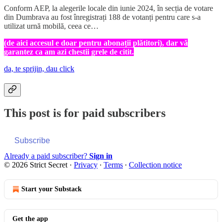
Conform AEP, la alegerile locale din iunie 2024, în secția de votare
din Dumbrava au fost înregistrați 188 de votanți pentru care s-a
utilizat urnă mobilă, ceea ce…
(de aici accesul e doar pentru abonații plǎtitori), dar vǎ
garantez ca am azi chestii grele de citit.
da, te sprijin, dau click
This post is for paid subscribers
Subscribe
Already a paid subscriber?
Sign in
© 2026 Strict Secret
·
Privacy
∙
Terms
∙
Collection notice
Start your Substack
Get the app