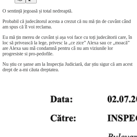
O sentință jegoasă și total nedreaptă.
Probabil că judecătorul acesta a crezut că nu mă țin de cuvânt când
am spus că îl voi reclama.
Eu mă țin mereu de cuvânt și așa voi face cu toți judecătorii care, în
loc să privească la lege, privesc la „ce zice” Alexa sau ce „moacă”
are Alexa sau mǎ condamnǎ pentru cǎ nu am viziunile lor
progresiste si pro-pedofile.
Nu știu ce șanse am la Inspecția Judiciară, dar știu sigur că am acest
drept de a-mi căuta dreptatea.