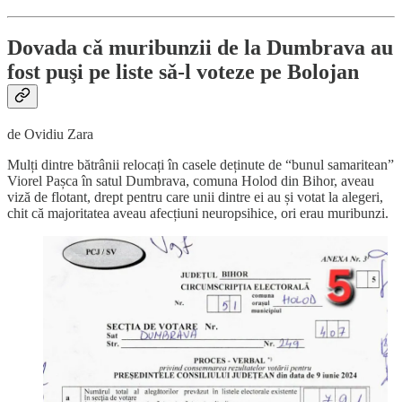
Dovada cǎ muribunzii de la Dumbrava au
fost puşi pe liste sǎ-l voteze pe Bolojan
de Ovidiu Zara
Mulți dintre bătrânii relocați în casele deținute de “bunul samaritean”
Viorel Pașca în satul Dumbrava, comuna Holod din Bihor, aveau
viză de flotant, drept pentru care unii dintre ei au și votat la alegeri,
chit că majoritatea aveau afecțiuni neuropsihice, ori erau muribunzi.