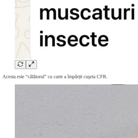
Acesta este “cǎlǎtorul” cu carte a împǎrțit cuşeta CFR.