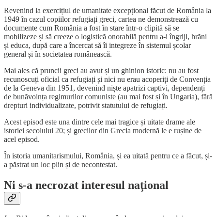
Revenind la exercițiul de umanitate excepțional făcut de România la
1949 în cazul copiilor refugiați greci, cartea ne demonstrează cu
documente cum România a fost în stare într-o clipită să se
mobilizeze și să creeze o logistică onorabilă pentru a-i îngriji, hrăni
și educa, după care a încercat să îi integreze în sistemul școlar
general și în societatea românească.
Mai ales că pruncii greci au avut și un ghinion istoric: nu au fost
recunoscuți oficial ca refugiați și nici nu erau acoperiți de Convenția
de la Geneva din 1951, devenind niște apatrizi captivi, dependenți
de bunăvoința regimurilor comuniste (au mai fost și în Ungaria), fără
drepturi individualizate, potrivit statutului de refugiați.
Acest episod este una dintre cele mai tragice și uitate drame ale
istoriei secolului 20; și grecilor din Grecia modernă le e rușine de
acel episod.
În istoria umanitarismului, România, și ea uitată pentru ce a făcut, și-
a păstrat un loc plin și de necontestat.
Ni s-a necrozat interesul național