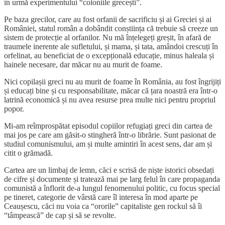
în urmă experimentului “coloniile grecești”.
Pe baza grecilor, care au fost orfanii de sacrificiu și ai Greciei și ai
României, statul român a dobândit conștiința că trebuie să creeze un
sistem de protecție al orfanilor. Nu mă înțelegeți greșit, în afară de
traumele inerente ale sufletului, și mama, și tata, amândoi crescuți în
orfelinat, au beneficiat de o excepțională educație, minus haleala și
hainele necesare, dar măcar nu au murit de foame.
Nici copilașii greci nu au murit de foame în România, au fost îngrijiți
și educați bine și cu responsabilitate, măcar că țara noastră era într-o
latrină economică și nu avea resurse prea multe nici pentru propriul
popor.
Mi-am reîmprospătat episodul copiilor refugiați greci din cartea de
mai jos pe care am găsit-o stingheră într-o librărie. Sunt pasionat de
studiul comunismului, am și multe amintiri în acest sens, dar am și
citit o grămadă.
Cartea are un limbaj de lemn, căci e scrisă de niște istorici obsedați
de cifre și documente și tratează mai pe larg felul în care propaganda
comunistă a înflorit de-a lungul fenomenului politic, cu focus special
pe tineret, categorie de vârstă care îl interesa în mod aparte pe
Ceaușescu, căci nu voia ca “ororile” capitaliste gen rockul să îi
“tâmpească” de cap și să se revolte.