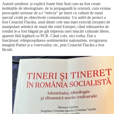
Autorii urmăresc și explică foarte bine însă cum au fost create
instituțiile de ideologizare, de la propagandă la cenzură, cum existau
preocupări serioase de a-i “infecta” pe tineri cu cultură de masă
special croită pe obiectivele comunismului. Un astfel de proiect a
fost Cenaclul Flacăra, unul dintre cele mai mari exerciții (reușite) de
manipulare artistică de masă din estul Europei, când milioanelor de
români le-a fost băgată pe gât impresia unei mișcări culturale libere,
aparent fără legătură cu PCR. Când colo, nici vorba. Dar a
funcționat: reîmprospătarea sentimentelor naționaliste, revigorarea
imaginii Patriei și a voievozilor, etc, prin Cenaclul Flacăra a fost
făcută.