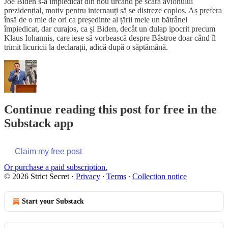
Joe Biden s-a împiedicat din nou urcând pe scara avionului
prezidențial, motiv pentru internauți să se distreze copios. Aș prefera
însă de o mie de ori ca președinte al țării mele un bătrânel
împiedicat, dar curajos, ca și Biden, decât un dulap ipocrit precum
Klaus Iohannis, care iese să vorbească despre Bâstroe doar când îl
trimit licuricii la declarații, adică după o săptămână.
Continue reading this post for free in the
Substack app
Claim my free post
Or purchase a paid subscription.
© 2026 Strict Secret
·
Privacy
∙
Terms
∙
Collection notice
Start your Substack