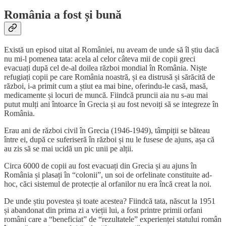
România a fost și bună
Există un episod uitat al României, nu aveam de unde să îl știu dacă
nu mi-l pomenea tata: acela al celor câteva mii de copii greci
evacuați după cel de-al doilea război mondial în România. Niște
refugiați copii pe care România noastră, și ea distrusă și sărăcită de
război, i-a primit cum a știut ea mai bine, oferindu-le casă, masă,
medicamente și locuri de muncă. Fiindcă pruncii aia nu s-au mai
putut mulți ani întoarce în Grecia și au fost nevoiți să se integreze în
România.
Erau ani de război civil în Grecia (1946-1949), tâmpiții se băteau
între ei, după ce suferiseră în război și nu le fusese de ajuns, așa că
au zis să se mai ucidă un pic unii pe alții.
Circa 6000 de copii au fost evacuați din Grecia și au ajuns în
România și plasați în “colonii”, un soi de orfelinate constituite ad-
hoc, căci sistemul de protecție al orfanilor nu era încă creat la noi.
De unde știu povestea și toate acestea? Fiindcă tata, născut la 1951
și abandonat din prima zi a vieții lui, a fost printre primii orfani
români care a “beneficiat” de “rezultatele” experienței statului român