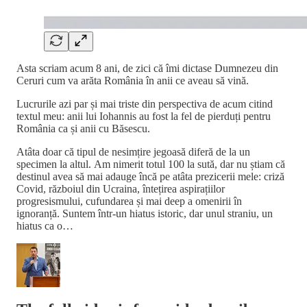
Asta scriam acum 8 ani, de zici că îmi dictase Dumnezeu din
Ceruri cum va arăta România în anii ce aveau să vină.
Lucrurile azi par și mai triste din perspectiva de acum citind
textul meu: anii lui Iohannis au fost la fel de pierduți pentru
România ca și anii cu Băsescu.
Atâta doar că tipul de nesimțire jegoasă diferă de la un
specimen la altul. Am nimerit totul 100 la sută, dar nu știam că
destinul avea să mai adauge încă pe atâta prezicerii mele: criză
Covid, războiul din Ucraina, întețirea aspirațiilor
progresismului, cufundarea și mai deep a omenirii în
ignoranță. Suntem într-un hiatus istoric, dar unul straniu, un
hiatus ca o…