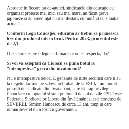
Aproape în fiecare an de-atunci, sindicatele din educație au
organizat proteste mai mici sau mai mare, au făcut greve
japoneze și au amenințat cu manifestări, culminând cu situația
actuală.
Conform Legii Educației, educația ar trebui să primească
6% din produsul intern brut. Pentru 2023, procentul este
de 2,1.
Disuctam despre o lege cu L mare ce nu se respecta, da?
Si voi va asteptati ca Ciolacu sa puna botul la
“intempestiva” greva din invatamant?
Nu e intempestiva deloc. E generata de niste securisti care ii au
la degetul lor mic pe sclavii imbuibati de la FSLI, i-am numit
pe sefii de sindicate din invatamant, care isi trag privilegii
financiare cu toptanul si sunt pe functii de ani de zile. FSLI este
Federația Sindicatelor Libere din Învățământ si este condusa de
SEVEREL Simion Hancescu de circa 13 ani, timp in care
numai severel nu a fost cu guvernantii.