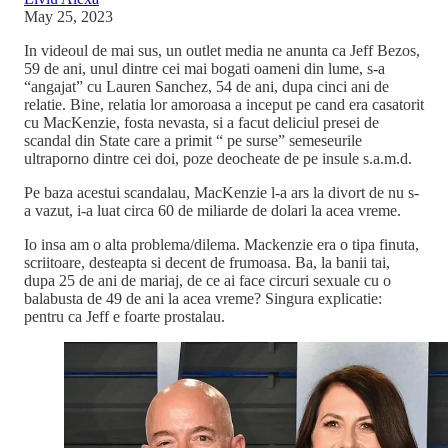
May 25, 2023
In videoul de mai sus, un outlet media ne anunta ca Jeff Bezos,
59 de ani, unul dintre cei mai bogati oameni din lume, s-a
“angajat” cu Lauren Sanchez, 54 de ani, dupa cinci ani de
relatie. Bine, relatia lor amoroasa a inceput pe cand era casatorit
cu MacKenzie, fosta nevasta, si a facut deliciul presei de
scandal din State care a primit “ pe surse” semeseurile
ultraporno dintre cei doi, poze deocheate de pe insule s.a.m.d.
Pe baza acestui scandalau, MacKenzie l-a ars la divort de nu s-
a vazut, i-a luat circa 60 de miliarde de dolari la acea vreme.
Io insa am o alta problema/dilema. Mackenzie era o tipa finuta,
scriitoare, desteapta si decent de frumoasa. Ba, la banii tai,
dupa 25 de ani de mariaj, de ce ai face circuri sexuale cu o
balabusta de 49 de ani la acea vreme? Singura explicatie:
pentru ca Jeff e foarte prostalau.