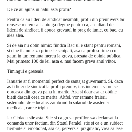
De ce au ajuns in halul asta profii?
Pentru ca au lideri de sindicat nesimtiti, profii din preuniversitar
reusesc mereu sa isi atraga flegme pentru ca, ascultand de
liderii de sindicat, ii apuca grevatul in prag de iunie, cu bac, cu
alea alea.
Si de aia nu obtin nimic: fiindca Bac-ul e sfant pentru romani,
si cine il anuleaza primeste scuipati, asa ca profesorimea cu
gauri in tur, renunta mereu la greva, presata de opinia publica.
Mai primesc 100 de lei, asta e, mai facem greva anul viitor.
Timingul e greseala.
Ianuarie ar fi momentul perfect de santajat guvernanti. Si, daca
as fi lider de sindicat la profii preuniv, i-as indemna sa nu se
opreasca din greva pana in martie. Asa si doar asa ar obtine
bietii dascali ceea ce merita. Altfel, vor ramane fraierii
sistemului de educatie, zambrind la salariul de asistenta
medicala, care e triplu.
Iar Ciolacu stie asta. Stie si ca greva profilor s-a declansat la
comanda unor factiuni din Statul Paralel, stie si ca e un subiect
fierbinte si emotional, asa ca, pervers si pragmatic, vrea sa lase