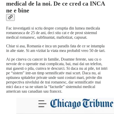
medical de la noi. De ce cred ca INCA
ne e bine
Fac investigatii si scriu despre coruptia din lumea medicala
romaneasca de 25 de ani, deci stiu cat e de prost sistemul
medical romanesc, subfinantat, mafiotizat, capusat.
Chiar si asa, Romania e inca un paradis fata de ce se intampla
in alte state. Si am vizitat la viata mea probabil vreo 50 de tari.
Ai pe cineva cu cancer in familie, Doamne fereste, sau cu o
nevoie de o operatie mai complicata, bai, mai dai un telefon,
mai gasesti o pila, cumva te descurci. Si daca nu ai pile, tot intri
pe “sistem” intr-un timp semnificativ mai scurt. Daca nu, ai
optiunea spitalelor private unde sunt costuri mari, privite din
perspectiva nivelului de trai romanesc, dar semnificativ mai
mici daca e sa ne uitam la “facturile” sistemului medical
american sau canadian sau francez.