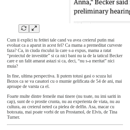
Cum ii explici tu fetitei tale cand va avea creierul putin mai
evoluat ca a aparut in acest fel? Ca mama a premeditat curveste
faza? Ca, in ciuda riscului la care s-a expus, mama a ratat
“proiectul de investitie” si ca nici bani nu ia de la taticul Becker
care e un falit amarat astazi si ca, deci, “nu s-a meritat” nici
muia?
In fine, ultima perspectiva. Ii putem totusi gasi o scuza lui
Bezos ca se va casatori cu o mumie gelificata de 54 de ani, mai
aproape de varsta ca el.
Foarte multe dintre femeile mai tinere (nu toate, nu imi sariti in
cap), sunt de o prostie crunta, nu au experienta de viata, nu au
cultura, au creierul neted ca pielea de delfin. Asa, macar cu
botoxata, mai poate vorbi de un Prostamol, de Elvis, de Tina
Turner.