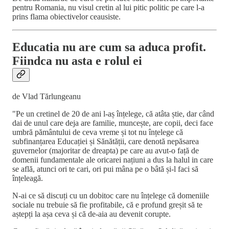
pentru Romania, nu visul cretin al lui pitic politic pe care l-a
prins flama obiectivelor ceausiste.
Educatia nu are cum sa aduca profit.
Fiindca nu asta e rolul ei
de Vlad Tărlungeanu
"Pe un cretinel de 20 de ani l-aș înțelege, că atâta știe, dar când
dai de unul care deja are familie, muncește, are copii, deci face
umbră pământului de ceva vreme și tot nu înțelege că
subfinanțarea Educației și Sănătății, care denotă nepăsarea
guvernelor (majoritar de dreapta) pe care au avut-o față de
domenii fundamentale ale oricarei națiuni a dus la halul in care
se află, atunci ori te cari, ori pui mâna pe o bâtă și-l faci să
înțeleagă.
N-ai ce să discuți cu un dobitoc care nu înțelege că domeniile
sociale nu trebuie să fie profitabile, că e profund greșit să te
aștepți la așa ceva și că de-aia au devenit corupte.