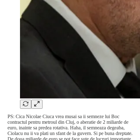
PS: Cica Nicolae Ciuca vrea musai sa ii semneze lui Boc
contractul pentru metroul din Cluj, o aberatie de 2 miliarde de
euro, inainte sa predea rotativa. Haha, il semneaza degeaba,
Ciolacu nu ii va plati un sfant de la guvern. Si pe buna dreptate.
De doua miliarde de euro se pot face sute de lucruri importante