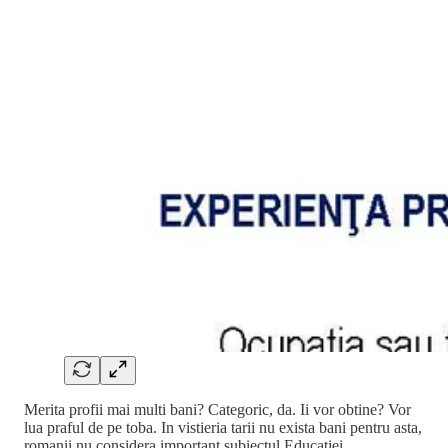
Merita profii mai multi bani? Categoric, da. Ii vor obtine? Vor
lua praful de pe toba. In vistieria tarii nu exista bani pentru asta,
romanii nu considera important subiectul Educatiei.