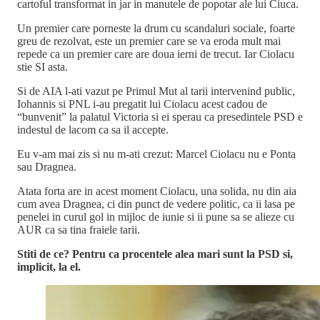
cartoful transformat in jar in manutele de popotar ale lui Ciuca.
Un premier care porneste la drum cu scandaluri sociale, foarte
greu de rezolvat, este un premier care se va eroda mult mai
repede ca un premier care are doua ierni de trecut. Iar Ciolacu
stie SI asta.
Si de AIA l-ati vazut pe Primul Mut al tarii intervenind public,
Iohannis si PNL i-au pregatit lui Ciolacu acest cadou de
“bunvenit” la palatul Victoria si ei sperau ca presedintele PSD e
indestul de lacom ca sa il accepte.
Eu v-am mai zis si nu m-ati crezut: Marcel Ciolacu nu e Ponta
sau Dragnea.
Atata forta are in acest moment Ciolacu, una solida, nu din aia
cum avea Dragnea, ci din punct de vedere politic, ca ii lasa pe
penelei in curul gol in mijloc de iunie si ii pune sa se alieze cu
AUR ca sa tina fraiele tarii.
Stiti de ce? Pentru ca procentele alea mari sunt la PSD si,
implicit, la el.