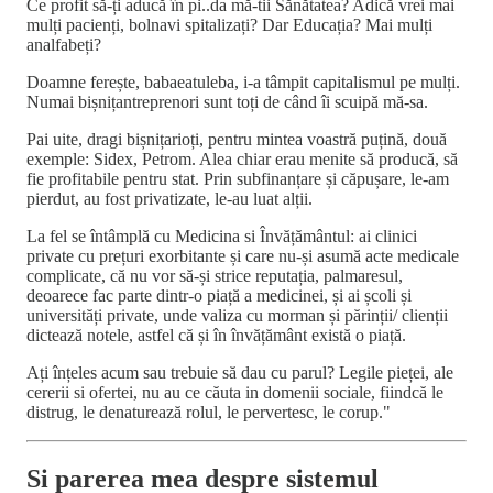
Ce profit să-ți aducă în pi..da mă-tii Sănătatea? Adică vrei mai
mulți pacienți, bolnavi spitalizați? Dar Educația? Mai mulți
analfabeți?
Doamne ferește, babaeatuleba, i-a tâmpit capitalismul pe mulți.
Numai bișnițantreprenori sunt toți de când îi scuipă mă-sa.
Pai uite, dragi bișnițarioți, pentru mintea voastră puțină, două
exemple: Sidex, Petrom. Alea chiar erau menite să producă, să
fie profitabile pentru stat. Prin subfinanțare și căpușare, le-am
pierdut, au fost privatizate, le-au luat alții.
La fel se întâmplă cu Medicina si Învățământul: ai clinici
private cu prețuri exorbitante și care nu-și asumă acte medicale
complicate, că nu vor să-și strice reputația, palmaresul,
deoarece fac parte dintr-o piață a medicinei, și ai școli și
universități private, unde valiza cu morman și părinții/ clienții
dictează notele, astfel că și în învățământ există o piață.
Ați înțeles acum sau trebuie să dau cu parul? Legile pieței, ale
cererii si ofertei, nu au ce căuta in domenii sociale, fiindcă le
distrug, le denaturează rolul, le pervertesc, le corup."
Si parerea mea despre sistemul