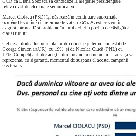
CCR ca Diana Șoșoacă să candideze la alegerile prezidențiale,
relevă evoluții electorale semnificative.
Marcel Ciolacu (PSD) își păstrează în continuare supremația,
ocupând locul întâi în ierarhia de vot cu 26%. Acest procent îi
asigură intrarea fără probleme în turul doi, din poziția de câștigător
clar al turului 1.
Cel de-al doilea loc în finala turului doi este puternic contestat de
George Simion (AUR), cu 19%, și de Nicolae Ciucă (PNL) cu
17%. Competiția dintre aceștia doi rămâne în continuare strânsă și va
reprezenta, cu siguranță, momentul de suspans al acestei campanii
electorale.