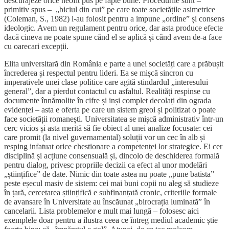
descurajeze orice neofit pus pe fapte bune. Procedurile sunt –
primitiv spus – „biciul din cui” pe care toate societățile asimetrice
(Coleman, S., 1982) l-au folosit pentru a impune „ordine” și consens
ideologic. Avem un regulament pentru orice, dar asta produce efecte
dacă cineva ne poate spune când el se aplică și când avem de-a face
cu oarecari excepții.
Elita universitară din România e parte a unei societăți care a prăbușit
încrederea și respectul pentru lideri. Ea se mișcă sincron cu
imperativele unei clase politice care agită stindardul „interesului
general”, dar a pierdut contactul cu asfaltul. Realități respinse cu
documente înnămolite în cifre și inși complet decolați din ograda
evidenței – asta e oferta pe care un sistem greoi și politizat o poate
face societății romanești. Universitatea se mișcă administrativ într-un
cerc vicios și asta merită să fie obiect al unei analize focusate: cei
care promit (la nivel guvernamental) soluții vor un cec în alb și
resping infatuat orice chestionare a competenței lor strategice. Ei cer
disciplină și acțiune consensuală și, dincolo de deschiderea formală
pentru dialog, privesc propriile decizii ca efect al unor modelări
„științifice” de date. Nimic din toate astea nu poate „pune batista”
peste eșecul masiv de sistem: cei mai buni copii nu aleg să studieze
în țară, cercetarea științifică e subfinanțată cronic, criteriile formale
de avansare în Universitate au înscăunat „birocrația luminată” în
cancelarii. Lista problemelor e mult mai lungă – folosesc aici
exemplele doar pentru a ilustra ceea ce întreg mediul academic știe