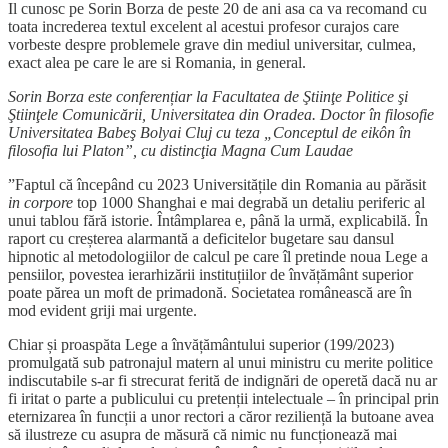
Il cunosc pe Sorin Borza de peste 20 de ani asa ca va recomand cu
toata increderea textul excelent al acestui profesor curajos care
vorbeste despre problemele grave din mediul universitar, culmea,
exact alea pe care le are si Romania, in general.
Sorin Borza este conferențiar la Facultatea de Ştiinţe Politice şi
Ştiinţele Comunicării, Universitatea din Oradea. Doctor în filosofie
Universitatea Babeş Bolyai Cluj cu teza „Conceptul de eikôn în
filosofia lui Platon”, cu distincţia Magna Cum Laudae
”Faptul că începând cu 2023 Universitățile din Romania au părăsit
in corpore
top 1000 Shanghai e mai degrabă un detaliu periferic al
unui tablou fără istorie. Întâmplarea e, până la urmă, explicabilă. În
raport cu creșterea alarmantă a deficitelor bugetare sau dansul
hipnotic al metodologiilor de calcul pe care îl pretinde noua Lege a
pensiilor, povestea ierarhizării instituțiilor de învățământ superior
poate părea un moft de primadonă. Societatea românească are în
mod evident griji mai urgente.
Chiar și proaspăta Lege a învățământului superior (199/2023)
promulgată sub patronajul matern al unui ministru cu merite politice
indiscutabile s-ar fi strecurat ferită de indignări de operetă dacă nu ar
fi iritat o parte a publicului cu pretenții intelectuale – în principal prin
eternizarea în funcții a unor rectori a căror reziliență la butoane avea
să ilustreze cu asupra de măsură că nimic nu funcționează mai