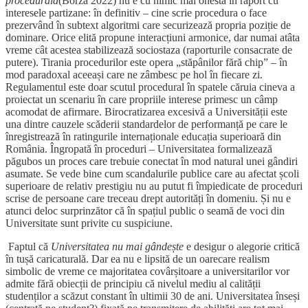
procedurală
(Borza 2022) nu e cu nimic mai onestă în raport cu
interesele partizane: în definitiv – cine scrie procedura o face
prezervând în subtext algoritmi care securizează propria poziție de
dominare. Orice elită propune interacțiuni armonice, dar numai atâta
vreme cât acestea stabilizează sociostaza (raporturile consacrate de
putere). Tirania procedurilor este opera „stăpânilor fără chip” – în
mod paradoxal aceeași care ne zâmbesc pe hol în fiecare zi.
Regulamentul este doar scutul procedural în spatele căruia cineva a
proiectat un scenariu în care propriile interese primesc un câmp
acomodat de afirmare. Birocratizarea excesivă a Universității este
una dintre cauzele scăderii standardelor de performanță pe care le
înregistrează în ratingurile internaționale educația superioară din
România. Îngropată în proceduri – Universitatea formalizează
păgubos un proces care trebuie conectat în mod natural unei gândiri
asumate. Se vede bine cum scandalurile publice care au afectat școli
superioare de relativ prestigiu nu au putut fi împiedicate de proceduri
scrise de persoane care treceau drept autorități în domeniu. Și nu e
atunci deloc surprinzător că în spațiul public o seamă de voci din
Universitate sunt privite cu suspiciune.
Faptul că
Universitatea nu mai gândește
e desigur o alegorie critică
în tușă caricaturală. Dar ea nu e lipsită de un oarecare realism
simbolic de vreme ce majoritatea covârșitoare a universitarilor vor
admite fără obiecții de principiu că nivelul mediu al calității
studenților a scăzut constant în ultimii 30 de ani. Universitatea înseși