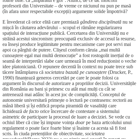
foarte bine: că „împăratul e gol”. Atunci, de ce tac molcom
profesorii din Universitate – de vreme ce niciunul nu pun pe masă
(în afara unor respectabile excepții) argumente solide împotrivă?
E învederat că orice elită care premiază
gândirea disciplinată
nu se
mișcă în căutarea adevărului – scopul ei rămâne regularizarea
spațiului de interacțiune publică. Cercetarea din Universități nu e
străină acestui sincronism: preocupată exclusiv de accesul la resurse,
ea înseși produce legitimitate pentru mecanisme care pot servi mai
apoi ca pârghii de putere. Clișeul conform căruia „mai multă
cunoaștere egal mai multă democrație” a fost rostogolit inerțial de o
seamă de interpretări slabe care urmează în mod reducționist o veche
idee platoniciană. O repunere decentă în context nu poate trece sub
tăcere întâmplarea că
societatea bazată pe cunoaștere
(Drucker, P.,
1990) finanțează generos cercetări pe care le poate folosi ca
argument în discursul de autorizare a propriilor decizii. Universitățile
din România au bani și primesc cu atât mai mulți cu cât se
antrenează mai adânc în acest joc de complicități. Conceptul de
autonomie universitară primește o lectură pe contrasens: rectorii au
mână liberă și își edifică propria piramidă de vasalități care
lichidează
de facto
orice încercare de contestare a sistemului
asimetric de participare la procesul de luare a deciziei. Se vede cu
ochiul liber că cine își impune voința
doar
pe baza articolului unui
regulament o poate face foarte bine și înainte ca acesta să fi fost
scris. În ciuda pretențiilor de obiectivitate,
societatea