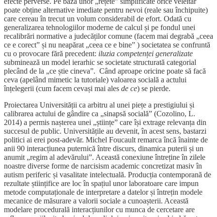
efecte perverse. Pe baza unor „rețete” simplificate orice veleitar
poate obține alternative imediate pentru nevoi (reale sau închipuite)
care cereau în trecut un volum considerabil de efort. Odată cu
generalizarea tehnologiilor moderne de calcul și pe fondul unei
recalibrări normative a judecăților comune (facem mai degrabă „ceea
ce e corect” și nu neapărat „ceea ce e bine” ) societatea se confruntă
cu o provocare fără precedent:
iluzia competenței generalizate
subminează un model ierarhic se societate structurată categorial
plecând de la „ce știe cineva”. Când aproape oricine poate să facă
ceva (apelând mimetic la tutoriale) valoarea socială a actului
înțelegerii (cum facem cevași mai ales
de ce
) se pierde.
Proiectarea Universității ca arbitru al unei piețe a prestigiului și
calibrarea actului de gândire ca „sinapsă socială” (Cozolino, L.
2014) a permis nașterea unei „științe” care își extrage relevanța din
succesul de public. Universitățile au devenit, în acest sens, bastarzi
politici ai erei post-adevăr. Michel Foucault remarca încă înainte de
anii 90 interacțiunea puternică între discurs, dinamica puterii și un
anumit „regim al adevărului”. Această conexiune întreține în zilele
noastre diverse forme de narcisism academic concretizat masiv în
autism periferic și vasalitate intelectuală. Producția contemporană de
rezultate științifice are loc în spațiul unor laboratoare care impun
metode computaționale de interpretare a datelor și întrețin modele
mecanice de măsurare a valorii sociale a cunoașterii. Această
modelare procedurală interacțiunilor cu munca de cercetare are