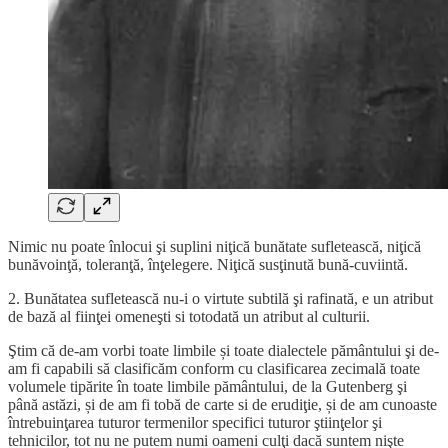
Nimic nu poate înlocui şi suplini niţică bunătate sufletească, niţică
bunăvoinţă, toleranţă, înţelegere. Niţică susţinută bună-cuviintă.
2. Bunătatea sufletească nu-i o virtute subtilă şi rafinată, e un atribut
de bază al fiinţei omeneşti si totodată un atribut al culturii.
Ştim că de-am vorbi toate limbile și toate dialectele pământului şi de-
am fi capabili să clasificăm conform cu clasificarea zecimală toate
volumele tipărite în toate limbile pământului, de la Gutenberg şi
până astăzi, și de am fi tobă de carte si de erudiţie, și de am cunoaste
întrebuinţarea tuturor termenilor specifici tuturor ştiinţelor şi
tehnicilor, tot nu ne putem numi oameni culţi dacă suntem nişte