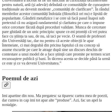
Universitatea a încetat să fie un sanctuar al curiozității dezinteresate
pentru natură, artă (și adevăr) deîndată ce comunitățile de cunoaștere
tradiționale au devenit modeste „comunități de clarificare”. În rândul
membrilor acestor comunități îndoiala (filosofică ori nu) e lipsită de
popularitate. Gândirii metafizice i se cere să facă pasul înapoi sub
pretextul că nu asigură randamentul și claritatea pe care o impune
orice cercetare făcută după proceduri validate. Munca de cercetare
pare ghidată de un unic principiu: spune ce-mi promiți că vei putea
face cu știința ta sau, de nu, să taci pe vecie. O seamă de profesori
din Universități tac, dar nu pentru că aceste obiecții le apar
întemeiate, ci mai degrabă din pricina faptului că nu concep să
asume riscurile pe care le atrage după sine un discurs deschis de
contestare a unui model de a face știință care promite pe termen scurt
recunoaștere publică și bani. În tăcerea acesta se decide până la urmă
ce este și ce va deveni Universitatea.”
Poemul de azi
Imi apartine din nou. Ma pregatesc sa tiparesc cartea mea de poezii,
dar cumva in cap imi tot apar alte “produse”. Azi, fac un apel la
nostalgie.