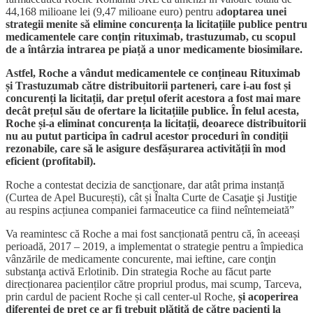
44,168 milioane lei (9,47 milioane euro) pentru a
doptarea unei
strategii menite să elimine concurența la licitațiile publice pentru
medicamentele care conțin rituximab, trastuzumab, cu scopul
de a întârzia intrarea pe piață a unor medicamente biosimilare.
Astfel, Roche a vândut medicamentele ce conțineau Rituximab
și Trastuzumab către distribuitorii parteneri, care i-au fost și
concurenți la licitații, dar prețul oferit acestora a fost mai mare
decât prețul său de ofertare la licitațiile publice. În felul acesta,
Roche și-a eliminat concurența la licitații, deoarece distribuitorii
nu au putut participa în cadrul acestor proceduri în condiții
rezonabile, care să le asigure desfășurarea activității în mod
eficient (profitabil).
Roche a contestat decizia de sancționare, dar atât prima instanță
(Curtea de Apel București), cât și Înalta Curte de Casaţie şi Justiţie
au respins acțiunea companiei farmaceutice ca fiind neîntemeiată”
Va reamintesc că Roche a mai fost sancționată pentru că, în aceeași
perioadă, 2017 – 2019, a implementat o strategie pentru a împiedica
vânzările de medicamente concurente, mai ieftine, care conţin
substanţa activă Erlotinib. Din strategia Roche au făcut parte
direcționarea pacienților către propriul produs, mai scump, Tarceva,
prin cardul de pacient Roche și call center-ul Roche,
și acoperirea
diferenței de preț ce ar fi trebuit plătită de către pacienţi la