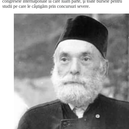
congresele internaţionale la care luăm parte, şi toate bursele pentru
studii pe care le câştigăm prin concursuri severe.