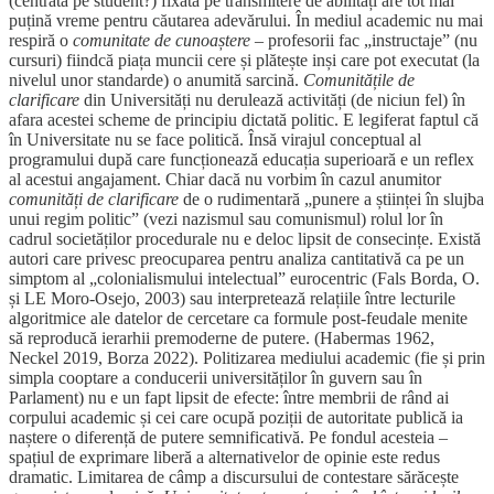
(centrată pe student?) fixată pe transmitere de abilități are tot mai
puțină vreme pentru căutarea adevărului. În mediul academic nu mai
respiră o
comunitate de cunoaștere
– profesorii fac „instructaje” (nu
cursuri) fiindcă piața muncii cere și plătește inși care pot executat (la
nivelul unor standarde) o anumită sarcină.
Comunitățile de
clarificare
din Universități nu derulează activități (de niciun fel) în
afara acestei scheme de principiu dictată politic. E legiferat faptul că
în Universitate nu se face politică. Însă virajul conceptual al
programului după care funcționează educația superioară e un reflex
al acestui angajament. Chiar dacă nu vorbim în cazul anumitor
comunități de clarificare
de o rudimentară „punere a științei în slujba
unui regim politic” (vezi nazismul sau comunismul) rolul lor în
cadrul societăților procedurale nu e deloc lipsit de consecințe. Există
autori care privesc preocuparea pentru analiza cantitativă ca pe un
simptom al „colonialismului intelectual” eurocentric (Fals Borda, O.
și LE Moro-Osejo, 2003) sau interpretează relațiile între lecturile
algoritmice ale datelor de cercetare ca formule post-feudale menite
să reproducă ierarhii premoderne de putere. (Habermas 1962,
Neckel 2019, Borza 2022). Politizarea mediului academic (fie și prin
simpla cooptare a conducerii universităților în guvern sau în
Parlament) nu e un fapt lipsit de efecte: între membrii de rând ai
corpului academic și cei care ocupă poziții de autoritate publică ia
naștere o diferență de putere semnificativă. Pe fondul acesteia –
spațiul de exprimare liberă a alternativelor de opinie este redus
dramatic. Limitarea de câmp a discursului de contestare sărăcește