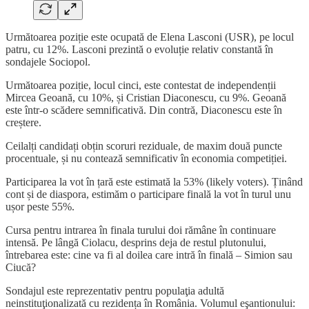
Următoarea poziție este ocupată de Elena Lasconi (USR), pe locul
patru, cu 12%. Lasconi prezintă o evoluție relativ constantă în
sondajele Sociopol.
Următoarea poziție, locul cinci, este contestat de independenții
Mircea Geoană, cu 10%, și Cristian Diaconescu, cu 9%. Geoană
este într-o scădere semnificativă. Din contră, Diaconescu este în
creștere.
Ceilalți candidați obțin scoruri reziduale, de maxim două puncte
procentuale, și nu contează semnificativ în economia competiției.
Participarea la vot în țară este estimată la 53% (likely voters). Ținând
cont și de diaspora, estimăm o participare finală la vot în turul unu
ușor peste 55%.
Cursa pentru intrarea în finala turului doi rămâne în continuare
intensă. Pe lângă Ciolacu, desprins deja de restul plutonului,
întrebarea este: cine va fi al doilea care intră în finală – Simion sau
Ciucă?
Sondajul este reprezentativ pentru populaţia adultă
neinstituţionalizată cu rezidența în România. Volumul eşantionului: