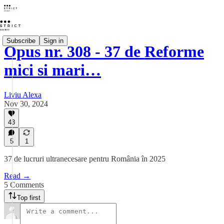
Subscribe
Sign in
Opus nr. 308 - 37 de Reforme
mici si mari…
Liviu Alexa
Nov 30, 2024
43
5
1
37 de lucruri ultranecesare pentru România în 2025
Read →
5 Comments
Top first