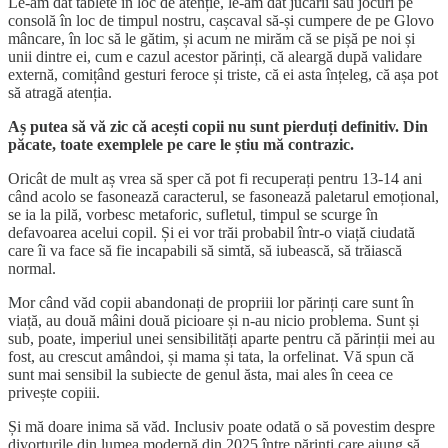
Le-am dat tablete în loc de atenție, le-am dat jucării sau jocuri pe
consolă în loc de timpul nostru, cașcaval să-și cumpere de pe Glovo
mâncare, în loc să le gătim, și acum ne mirăm că se pișă pe noi și
unii dintre ei, cum e cazul acestor părinți, că aleargă după validare
externă, comițând gesturi feroce și triste, că ei asta înțeleg, că așa pot
să atragă atenția.
Aș putea să vă zic că acești copii nu sunt pierduți definitiv. Din
păcate, toate exemplele pe care le știu mă contrazic.
Oricât de mult aș vrea să sper că pot fi recuperați pentru 13-14 ani
când acolo se fasonează caracterul, se fasonează paletarul emoțional,
se ia la pilă, vorbesc metaforic, sufletul, timpul se scurge în
defavoarea acelui copil. Și ei vor trăi probabil într-o viață ciudată
care îi va face să fie incapabili să simtă, să iubească, să trăiască
normal.
Mor când văd copii abandonați de propriii lor părinți care sunt în
viață, au două mâini două picioare și n-au nicio problema. Sunt și
sub, poate, imperiul unei sensibilități aparte pentru că părinții mei au
fost, au crescut amândoi, și mama și tata, la orfelinat. Vă spun că
sunt mai sensibil la subiecte de genul ăsta, mai ales în ceea ce
privește copiii.
Și mă doare inima să văd. Inclusiv poate odată o să povestim despre
divorțurile din lumea modernă din 2025 între părinți care ajung să