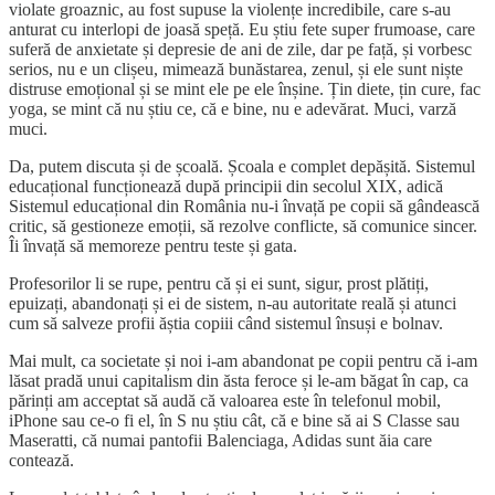
violate groaznic, au fost supuse la violențe incredibile, care s-au
anturat cu interlopi de joasă speță. Eu știu fete super frumoase, care
suferă de anxietate și depresie de ani de zile, dar pe față, și vorbesc
serios, nu e un clișeu, mimează bunăstarea, zenul, și ele sunt niște
distruse emoțional și se mint ele pe ele înșine. Țin diete, țin cure, fac
yoga, se mint că nu știu ce, că e bine, nu e adevărat. Muci, varză
muci.
Da, putem discuta și de școală. Școala e complet depășită. Sistemul
educațional funcționează după principii din secolul XIX, adică
Sistemul educațional din România nu-i învață pe copii să gândească
critic, să gestioneze emoții, să rezolve conflicte, să comunice sincer.
Îi învață să memoreze pentru teste și gata.
Profesorilor li se rupe, pentru că și ei sunt, sigur, prost plătiți,
epuizați, abandonați și ei de sistem, n-au autoritate reală și atunci
cum să salveze profii ăștia copiii când sistemul însuși e bolnav.
Mai mult, ca societate și noi i-am abandonat pe copii pentru că i-am
lăsat pradă unui capitalism din ăsta feroce și le-am băgat în cap, ca
părinți am acceptat să audă că valoarea este în telefonul mobil,
iPhone sau ce-o fi el, în S nu știu cât, că e bine să ai S Classe sau
Maseratti, că numai pantofii Balenciaga, Adidas sunt ăia care
contează.