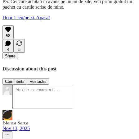
PS: Cei care achitati in avans pe un an de zile, veti primi gratuit un
pachet cu cartile scrise de mine.
Doar 1 leu/pe zi. Apasa!
58
4
5
Share
Discussion about this post
Comments
Restacks
Bianca Sarca
Nov 13, 2025