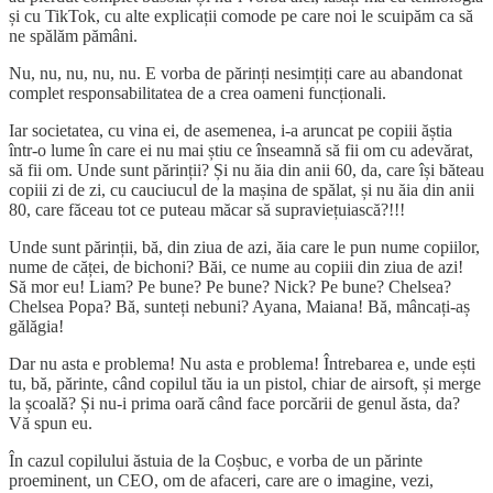
și cu TikTok, cu alte explicații comode pe care noi le scuipăm ca să
ne spălăm pămâni.
Nu, nu, nu, nu, nu. E vorba de părinți nesimțiți care au abandonat
complet responsabilitatea de a crea oameni funcționali.
Iar societatea, cu vina ei, de asemenea, i-a aruncat pe copiii ăștia
într-o lume în care ei nu mai știu ce înseamnă să fii om cu adevărat,
să fii om. Unde sunt părinții? Și nu ăia din anii 60, da, care își băteau
copiii zi de zi, cu cauciucul de la mașina de spălat, și nu ăia din anii
80, care făceau tot ce puteau măcar să supraviețuiască?!!!
Unde sunt părinții, bă, din ziua de azi, ăia care le pun nume copiilor,
nume de căței, de bichoni? Băi, ce nume au copiii din ziua de azi!
Să mor eu! Liam? Pe bune? Pe bune? Nick? Pe bune? Chelsea?
Chelsea Popa? Bă, sunteți nebuni? Ayana, Maiana! Bă, mâncați-aș
gălăgia!
Dar nu asta e problema! Nu asta e problema! Întrebarea e, unde ești
tu, bă, părinte, când copilul tău ia un pistol, chiar de airsoft, și merge
la școală? Și nu-i prima oară când face porcării de genul ăsta, da?
Vă spun eu.
În cazul copilului ăstuia de la Coșbuc, e vorba de un părinte
proeminent, un CEO, om de afaceri, care are o imagine, vezi,