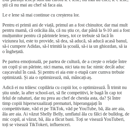
știi că nu mai au chef să faca aia.
Le e lene să mai continue cu creșterea lor.
Pentru ei primii ani de viață, primul an a fost chinuitor, dar mai mult
pentru mamă, că orăcăia ăla, că nu știu ce, dar până la 9-10 ani a fost
mulțumitor pentru că părintele leneș, tot ce trebuie să facă în
viziunea lui, este to provide, să dea, să aducă, să aducă acasă banul,
să-i cumpere Adidas, să-l trimită la școală, să-i ia un ghiozdan, să ia
o înghețată.
Pe partea emoțională, pe partea de cultură, de a crește o relație între
un copil și un părinte, nici mama, nici tata nu fac nimic decât aduc
cașcavalul în casă. Și pentru ei aia este o etapă care cumva trebuie
optimizată. Și aia o optimizează, mă, mâncați-aș.
Adică ei nu trăiesc copilăria cu copiii lor, o optimizează. Îi trimit nu
știu unde, la after school-uri, să fie competitivi, le bagă în cap tot
felul de rahaturi, dar nu prea au chef de chestia asta, da? Și între
timp copiii hipersexualizați prematuri, hiperangajați în
competitivitate, văd ei pe TikTok, văd pe YouTube, bă, ăla are aia,
ăla are aia. Ai văzut Shelly Belly, umflatul ăla cu fălci de bulldog, de
mic copil, ai văzut, bă, ăla a făcut bani. Toți se visează YouTuberi,
toți se visează TikTokeri, influenceri.