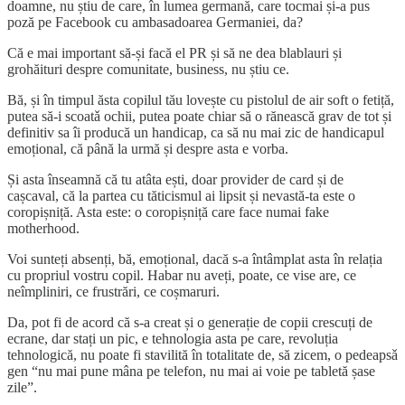
doamne, nu știu de care, în lumea germană, care tocmai și-a pus
poză pe Facebook cu ambasadoarea Germaniei, da?
Că e mai important să-și facă el PR și să ne dea blablauri și
grohăituri despre comunitate, business, nu știu ce.
Bă, și în timpul ăsta copilul tău lovește cu pistolul de air soft o fetiță,
putea să-i scoatǎ ochii, putea poate chiar să o rănească grav de tot și
definitiv sa îi producă un handicap, ca să nu mai zic de handicapul
emoțional, că până la urmă și despre asta e vorba.
Și asta înseamnă că tu atâta ești, doar provider de card și de
cașcaval, că la partea cu tăticismul ai lipsit și nevastă-ta este o
coropișniță. Asta este: o coropișniță care face numai fake
motherhood.
Voi sunteți absenți, bă, emoțional, dacă s-a întâmplat asta în relația
cu propriul vostru copil. Habar nu aveți, poate, ce vise are, ce
neîmpliniri, ce frustrări, ce coșmaruri.
Da, pot fi de acord că s-a creat și o generație de copii crescuți de
ecrane, dar stați un pic, e tehnologia asta pe care, revoluția
tehnologică, nu poate fi stavilită în totalitate de, să zicem, o pedeapsǎ
gen “nu mai pune mâna pe telefon, nu mai ai voie pe tabletă șase
zile”.