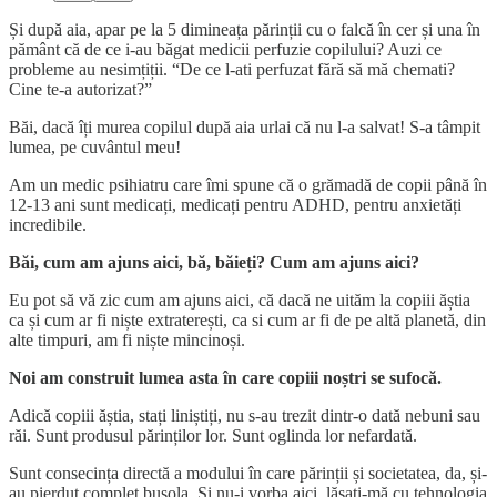
Și după aia, apar pe la 5 dimineața părinții cu o falcă în cer și una în
pământ că de ce i-au băgat medicii perfuzie copilului? Auzi ce
probleme au nesimțiții. “De ce l-ati perfuzat fără să mă chemati?
Cine te-a autorizat?”
Băi, dacă îți murea copilul după aia urlai că nu l-a salvat! S-a tâmpit
lumea, pe cuvântul meu!
Am un medic psihiatru care îmi spune că o grămadă de copii până în
12-13 ani sunt medicați, medicați pentru ADHD, pentru anxietăți
incredibile.
Băi, cum am ajuns aici, bă, băieți? Cum am ajuns aici?
Eu pot să vă zic cum am ajuns aici, că dacă ne uităm la copiii ăștia
ca și cum ar fi niște extraterești, ca si cum ar fi de pe altă planetă, din
alte timpuri, am fi niște mincinoși.
Noi am construit lumea asta în care copiii noștri se sufocă.
Adică copiii ăștia, stați liniștiți, nu s-au trezit dintr-o dată nebuni sau
răi. Sunt produsul părinților lor. Sunt oglinda lor nefardată.
Sunt consecința directă a modului în care părinții și societatea, da, și-
au pierdut complet busola. Și nu-i vorba aici, lăsați-mă cu tehnologia