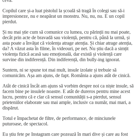
ceva.
Copilul care și-a luat pistolul la școală să tragă în colegi sau să-i
impresioneze, nu e neapărat un monstru. Nu, nu, nu. E un copil
pierdut.
Și nu mai știe cum să comunice cu lumea, cu părinții nu mai poate,
decât prin acte de bravadă sau violență, pentru că, până la urmă, și
asta poate a învățat că violența atrage atenția. Și chiar atrage atenția,
da? A văzut asta în filme, în videouri, pe net. Nu știu dacă a simțit
violența fizică acasă sau emoțională, dar există și violență care
survine din indiferență. Din indiferență, din bully-ing ignorat.
Suntem, ni se spune tot mai mult, insule izolate și trebuie să
comunicăm. Așa am ajuns, de fapt. România a ajuns atât de cinică.
Atât de cinică încât am ajuns să vorbim despre noi ca niște insule, să
facem bine pe insulele noastre. E atât de dureros pentru mine acest
lucru, pentru că e clar că sensul comunității s-a pierdut, sensul
prieteniilor elaborate sau mai ample, inclusiv ca număr, mai mari, a
dispărut.
Totul e împachetat de filtre, de performance, de minciunele
puturoase, de spectacol.
Eu știu fete pe Instagram care pozează în mari dive și care au fost