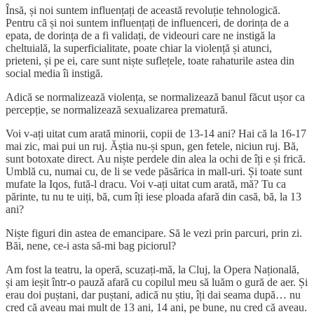
Însă, și noi suntem influențați de această revoluție tehnologică.
Pentru că și noi suntem influențați de influenceri, de dorința de a
epata, de dorința de a fi validați, de videouri care ne instigă la
cheltuială, la superficialitate, poate chiar la violență și atunci,
prieteni, și pe ei, care sunt niște suflețele, toate rahaturile astea din
social media îi instigă.
Adică se normalizează violența, se normalizează banul făcut ușor ca
percepție, se normalizează sexualizarea prematură.
Voi v-ați uitat cum arată minorii, copii de 13-14 ani? Hai că la 16-17
mai zic, mai pui un ruj. Ăștia nu-și spun, gen fetele, niciun ruj. Bă,
sunt botoxate direct. Au niște perdele din alea la ochi de îți e și frică.
Umblă cu, numai cu, de li se vede păsărica in mall-uri. Și toate sunt
mufate la Iqos, fută-l dracu. Voi v-ați uitat cum arată, mă? Tu ca
părinte, tu nu te uiți, bă, cum îți iese ploada afară din casă, bă, la 13
ani?
Niște figuri din astea de emancipare. Să le vezi prin parcuri, prin zi.
Băi, nene, ce-i asta să-mi bag piciorul?
Am fost la teatru, la operă, scuzați-mă, la Cluj, la Opera Națională,
și am ieșit într-o pauză afară cu copilul meu să luăm o gură de aer. Și
erau doi puștani, dar puștani, adică nu știu, îți dai seama după… nu
cred că aveau mai mult de 13 ani, 14 ani, pe bune, nu cred că aveau.