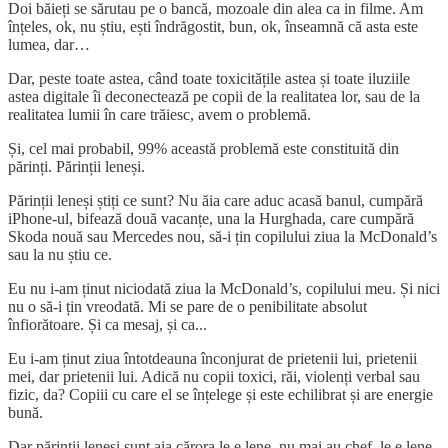
Doi băieți se sărutau pe o bancă, mozoale din alea ca in filme. Am
înțeles, ok, nu știu, ești îndrăgostit, bun, ok, înseamnă că asta este
lumea, dar…
Dar, peste toate astea, când toate toxicitățile astea și toate iluziile
astea digitale îi deconectează pe copii de la realitatea lor, sau de la
realitatea lumii în care trăiesc, avem o problemă.
Și, cel mai probabil, 99% această problemă este constituită din
părinți. Părinții leneși.
Părinții leneși știți ce sunt? Nu ăia care aduc acasă banul, cumpără
iPhone-ul, bifează două vacanțe, una la Hurghada, care cumpără
Skoda nouă sau Mercedes nou, să-i țin copilului ziua la McDonald’s
sau la nu știu ce.
Eu nu i-am ținut niciodată ziua la McDonald’s, copilului meu. Și nici
nu o să-i țin vreodată. Mi se pare de o penibilitate absolut
înfiorătoare. Și ca mesaj, și ca...
Eu i-am ținut ziua întotdeauna înconjurat de prietenii lui, prietenii
mei, dar prietenii lui. Adică nu copii toxici, răi, violenți verbal sau
fizic, da? Copiii cu care el se înțelege și este echilibrat și are energie
bună.
Dar părinții leneși sunt aia cărora le e lene, nu mai au chef, le e lene,