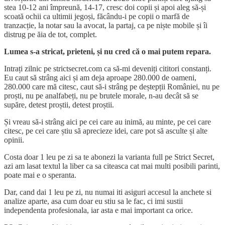
stea 10-12 ani împreună, 14-17, cresc doi copii și apoi aleg să-și
scoată ochii ca ultimii jegoși, făcându-i pe copii o marfă de
tranzacție, la notar sau la avocat, la partaj, ca pe niște mobile și îi
distrug pe ăia de tot, complet.
Lumea s-a stricat, prieteni, și nu cred că o mai putem repara.
Intrați zilnic pe strictsecret.com ca să-mi deveniți cititori constanți.
Eu caut să strâng aici și am deja aproape 280.000 de oameni,
280.000 care mă citesc, caut să-i strâng pe deștepții României, nu pe
proști, nu pe analfabeți, nu pe brutele morale, n-au decât să se
supăre, detest proștii, detest proștii.
Și vreau să-i strâng aici pe cei care au inimă, au minte, pe cei care
citesc, pe cei care știu să aprecieze idei, care pot să asculte și alte
opinii.
Costa doar 1 leu pe zi sa te abonezi la varianta full pe Strict Secret,
azi am lasat textul la liber ca sa citeasca cat mai multi posibili parinti,
poate mai e o speranta.
Dar, cand dai 1 leu pe zi, nu numai iti asiguri accesul la anchete si
analize aparte, asa cum doar eu stiu sa le fac, ci imi sustii
independenta profesionala, iar asta e mai important ca orice.