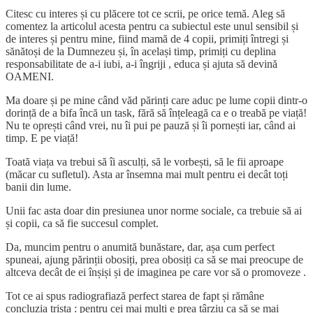
Citesc cu interes și cu plăcere tot ce scrii, pe orice temă. Aleg să
comentez la articolul acesta pentru ca subiectul este unul sensibil și
de interes și pentru mine, fiind mamă de 4 copii, primiți întregi și
sănătoși de la Dumnezeu și, în același timp, primiți cu deplina
responsabilitate de a-i iubi, a-i îngriji , educa și ajuta să devină
OAMENI.
Ma doare și pe mine când văd părinți care aduc pe lume copii dintr-o
dorință de a bifa încă un task, fără să înțeleagă ca e o treabă pe viață!
Nu te oprești când vrei, nu îi pui pe pauză și îi pornești iar, când ai
timp. E pe viață!
Toată viața va trebui să îi asculți, să le vorbești, să le fii aproape
(măcar cu sufletul). Asta ar însemna mai mult pentru ei decât toți
banii din lume.
Unii fac asta doar din presiunea unor norme sociale, ca trebuie să ai
și copii, ca să fie succesul complet.
Da, muncim pentru o anumită bunăstare, dar, așa cum perfect
spuneai, ajung părinții obosiți, prea obosiți ca să se mai preocupe de
altceva decât de ei înșiși și de imaginea pe care vor să o promoveze .
Tot ce ai spus radiografiază perfect starea de fapt și rămâne
concluzia trista : pentru cei mai mulți e prea târziu ca să se mai