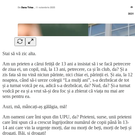
Stai să vă zic alta.
Am un prieten a cărui fetiță de 13 ani a insistat să i se facă petrecere
de ziua ei, un copil, mă, la 13 ani, petrecere, ca și în club, da? Și a
zis fata să nu vină niciun părinte, nici chiar ei, părinții ei. Și aia, la 12
noaptea, când să-i ureze colegii “La mulți ani”, s-a dezbrăcat de tot
și a turnat votcă pe ea, adică s-a dezbrăcat, da? Nud, da? Și-a turnat
vodcă pe ea și a vrut să-și dea foc și a zbierat că viața nu mai are
sens pentru ea.
Auzi, mă, mâncați-aș gălăgia, mă!
Am oameni care îmi spun din UPU, da? Prieteni, surse, unii prieteni
care îmi spun că a crescut îngrijorător numărul de copii până în 13-
14 ani care vin la urgențe morți, dar nu morți de beți, morți de beți și
drogați. Băi, și drogați!