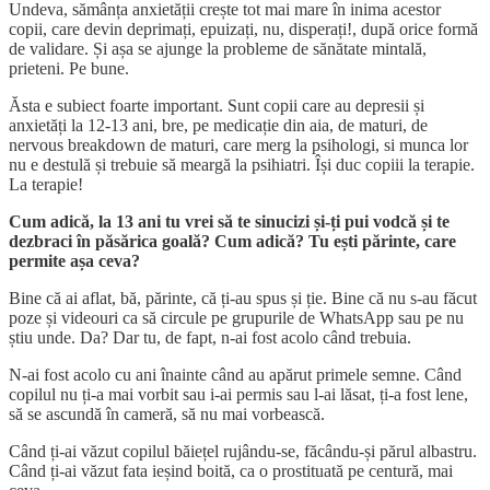
Undeva, sămânța anxietății crește tot mai mare în inima acestor
copii, care devin deprimați, epuizați, nu, disperați!, după orice formă
de validare. Și așa se ajunge la probleme de sănătate mintală,
prieteni. Pe bune.
Ăsta e subiect foarte important. Sunt copii care au depresii și
anxietăți la 12-13 ani, bre, pe medicație din aia, de maturi, de
nervous breakdown de maturi, care merg la psihologi, si munca lor
nu e destulă și trebuie să meargă la psihiatri. Își duc copiii la terapie.
La terapie!
Cum adică, la 13 ani tu vrei să te sinucizi și-ți pui vodcă și te
dezbraci în păsărica goală? Cum adică? Tu ești părinte, care
permite așa ceva?
Bine că ai aflat, bă, părinte, că ți-au spus și ție. Bine că nu s-au făcut
poze și videouri ca să circule pe grupurile de WhatsApp sau pe nu
știu unde. Da? Dar tu, de fapt, n-ai fost acolo când trebuia.
N-ai fost acolo cu ani înainte când au apărut primele semne. Când
copilul nu ți-a mai vorbit sau i-ai permis sau l-ai lăsat, ți-a fost lene,
să se ascundă în cameră, să nu mai vorbească.
Când ți-ai văzut copilul băiețel rujându-se, făcându-și părul albastru.
Când ți-ai văzut fata ieșind boită, ca o prostituată pe centură, mai