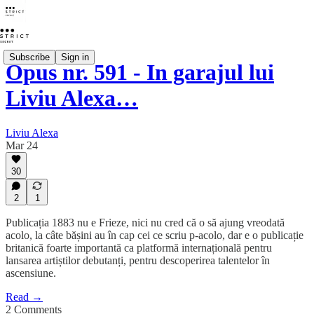
Subscribe
Sign in
Opus nr. 591 - În garajul lui
Liviu Alexa…
Liviu Alexa
Mar 24
30
2
1
Publicația 1883 nu e Frieze, nici nu cred că o să ajung vreodată
acolo, la câte bășini au în cap cei ce scriu p-acolo, dar e o publicație
britanică foarte importantă ca platformă internațională pentru
lansarea artiștilor debutanți, pentru descoperirea talentelor în
ascensiune.
Read →
2 Comments