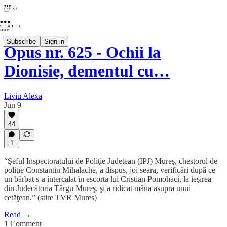
Subscribe
Sign in
Opus nr. 625 - Ochii la
Dionisie, dementul cu…
Liviu Alexa
Jun 9
44
1
“Şeful Inspectoratului de Poliţie Judeţean (IPJ) Mureş, chestorul de
poliţie Constantin Mihalache, a dispus, joi seara, verificări după ce
un bărbat s-a intercalat în escorta lui Cristian Pomohaci, la ieşirea
din Judecătoria Târgu Mureş, şi a ridicat mâna asupra unui
cetăţean.” (stire TVR Mures)
Read →
1 Comment