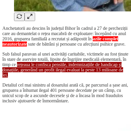
Anchetatorii au descins în județul Bihor în cadrul a 27 de percheziții
care au demantelat o rețea macabră de exploatare: începând cu anul
2016, gruparea familială a recrutat și adăpostit în
azile complet
neautorizate
sute de bătrâni și persoane cu afecțiuni psihice grave.
Sub falsul paravan al unei activități caritabile, victimele au fost ținute
în stare de aservire totală, lipsite de îngrijire medicală elementară, în
timp ce
rețeaua le confisca pensiile, indemnizațiile de handicap și
donațiile, generând un profit ilegal evaluat la peste 13 milioane de
lei.
Detaliul cel mai sinistru al dosarului arată că, pe parcursul a șase ani,
gruparea a înhumat ilegal 401 persoane decedate pe un câmp, cu
unicul scop de a ascunde decesele și de a încasa în mod fraudulos
inclusiv ajutoarele de înmormântare.