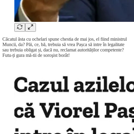
Căcatul ăsta cu ochelari spune chestia de mai jos, el fiind ministrul
Muncii, da? Păi, ce, bă, trebuia să vrea Pașca să intre în legalitate
sau trebuia obligat și, dacă nu, reclamat autorităților competente?
Futu-ți gura mă-tii de soroşist borât!