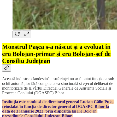
Monstrul Paşca s-a nǎscut şi a evoluat în
era Bolojan-primar şi era Bolojan-şef de
Consiliu Județean
Această industrie clandestină a suferinței nu ar fi putut funcționa sub
ochii autorităților fără complicitatea structurală și eșecul deliberat de
monitorizare de la vârful Direcției Generale de Asistență Socială și
Protecția Copilului (DGASPC) Bihor.
Instituția este condusă de directorul general Lucian Călin Puia,
reinstalat în funcția de director general al DGASPC Bihor la
data de 3 ianuarie 2023, prin dispoziția
lui Ilie Bolojan
,
președintele Consiliului Județean Bihor.