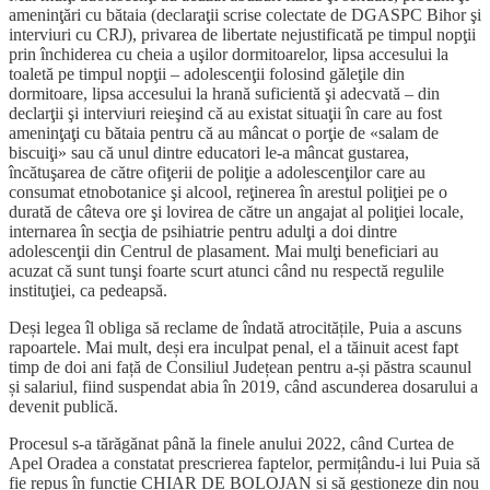
ameninţări cu bătaia (declaraţii scrise colectate de DGASPC Bihor şi
interviuri cu CRJ), privarea de libertate nejustificată pe timpul nopţii
prin închiderea cu cheia a uşilor dormitoarelor, lipsa accesului la
toaletă pe timpul nopţii – adolescenţii folosind găleţile din
dormitoare, lipsa accesului la hrană suficientă şi adecvată – din
declarţii şi interviuri reieşind că au existat situaţii în care au fost
ameninţaţi cu bătaia pentru că au mâncat o porţie de «salam de
biscuiţi» sau că unul dintre educatori le-a mâncat gustarea,
încătuşarea de către ofiţerii de poliţie a adolescenţilor care au
consumat etnobotanice şi alcool, reţinerea în arestul poliţiei pe o
durată de câteva ore şi lovirea de către un angajat al poliţiei locale,
internarea în secţia de psihiatrie pentru adulţi a doi dintre
adolescenţii din Centrul de plasament. Mai mulţi beneficiari au
acuzat că sunt tunşi foarte scurt atunci când nu respectă regulile
instituţiei, ca pedeapsă.
Deși legea îl obliga să reclame de îndată atrocitățile, Puia a ascuns
rapoartele. Mai mult, deși era inculpat penal, el a tăinuit acest fapt
timp de doi ani față de Consiliul Județean pentru a-și păstra scaunul
și salariul, fiind suspendat abia în 2019, când ascunderea dosarului a
devenit publică.
Procesul s-a tărăgănat până la finele anului 2022, când Curtea de
Apel Oradea a constatat prescrierea faptelor, permițându-i lui Puia să
fie repus în funcție CHIAR DE BOLOJAN și să gestioneze din nou