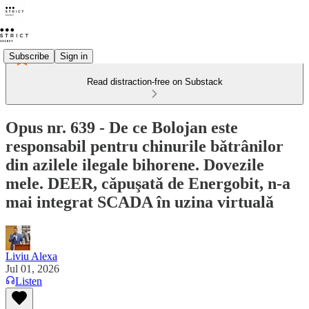
Subscribe
Sign in
Read distraction-free on Substack
Opus nr. 639 - De ce Bolojan este
responsabil pentru chinurile bǎtrânilor
din azilele ilegale bihorene. Dovezile
mele. DEER, cǎpuşatǎ de Energobit, n-a
mai integrat SCADA în uzina virtualǎ
Liviu Alexa
Jul 01, 2026
Listen