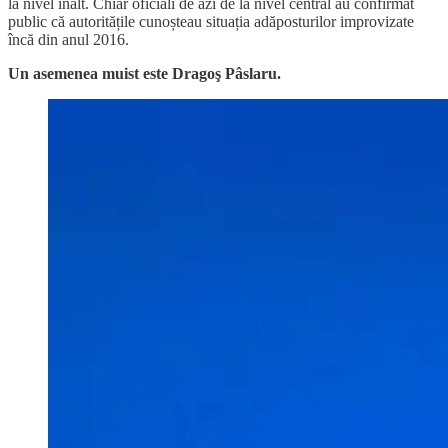
la nivel înalt.
Chiar oficiali de azi de la nivel central au confirmat
public că autoritățile cunoșteau situația adăposturilor improvizate
încă din anul 2016.
Un asemenea muist este Dragoş Pâslaru.