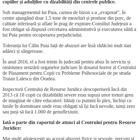
copiilor și adulților cu dizabilități din centrele publice.
Sub managementul lui Puia, carnea de bizon s-a „evaporat”, în
centre ajungând doar 1,5 tone de mezeluri și produse din porc, de
calitate inferioară și aflate în prag de expirare.Consiliul Județean a
fost obligat să dispună cercetarea administrativă și executarea silită a
lui Puia pentru recuperarea prejudiciului.
Toleranța lui Călin Puia față de abuzuri are însă rădăcini mult mai
adânci și sângeroase.
În anul 2016, el a fost trimis în judecată pentru abuz în serviciu și
omisiunea sesizării organelor judiciare în dosarul horror al Centrului
de Plasament pentru Copii cu Probleme Psihosociale de pe strada
Traian Lalescu din Oradea.
Inspectorii Centrului de Resurse Juridice descoperiseră încă din
2013 că 18 copii cu dizabilități severe erau supuși unor torturi greu
de imaginat de către educatori: bătuți cu pumnii în plex, închiși cu
lunile în dormitoare unde erau obligați să își facă nevoile, tunși zero
sau puși să facă 1.000 de genuflexiuni.
Iatǎ o parte din raportul de atunci al Centrului pentru Resurse
Juridice:
Mai mulţi adolescenţi au acuzat abuzuri fizice şi sexuale, precum şi