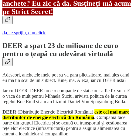
anchete? Eu zic că da. Susțineți-mă acum
pe Strict Secret!
da, te sprijin, dau click
DEER a spart 23 de milioane de euro
pentru o țeapǎ cu adevǎrat virtualǎ
Adeseori, anchetele mele pot sa va para plictisitoare, mai ales cand
eu ma tin scai de un subiect. Bine, ma, Alexa, iar cu DEER asta?
Iar cu DEER. DEER nu e o companie de stat care sa fie fix sula. E
o vaca de mult pentru Mihaela Suciu, arivista politica de la curtea
regelui Boc Emil si a marchizului Daniel Von Spaganburg Buda.
DEER
(Distribuție Energie Electrică România)
este cel mai mare
distribuitor de energie electrică din România
. Compania face
parte din grupul Electrica și se ocupă cu transportul și gestionarea
rețelelor electrice (infrastructurii) pentru a asigura alimentarea cu
curent a locuințelor și companiilor.