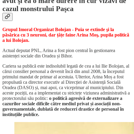
avut şi ea o mare durere în cur vizavi de
cazul monstrului Paşca
Grupul Imoral Organizat Bolojan - Puia se extinde şi la
pǎsǎrica cu 3 neuroni, dar țâțe faine Arina Moş, pupila politicǎ
a lui Bolojan.
A
ctual deputat PNL, Arina a fost pion central în gestionarea
asistenței sociale din Oradea și Bihor.
Cariera sa publică este indisolubil legată de cea a lui Ilie Bolojan, al
cărui consilier personal a devenit încă din anul 2008, la începutul
primului mandat de primar al acestuia.
Ulterior, Arina Moș a fost
propulsată ca director executiv al Direcției de Asistență Socială
Oradea (DASO) și, mai apoi, ca viceprimar al municipiului.
Din
aceste poziții, ea a implementat cu strictețe viziunea administrativă a
protectorului său politic:
o politică agresivă de externalizare a
cazurilor sociale dificile către mediul privat și asociații non-
guvernamentale, dublată de reduceri drastice de personal în
instituțiile publice.