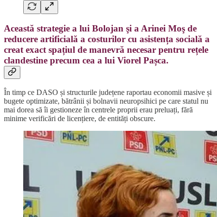
Această strategie a lui Bolojan şi a Arinei Moş de
reducere artificială a costurilor cu asistența socială a
creat exact spațiul de manevră necesar pentru rețele
clandestine precum cea a lui Viorel Pașca.
În timp ce DASO și structurile județene raportau economii masive și
bugete optimizate, bătrânii și bolnavii neuropsihici pe care statul nu
mai dorea să îi gestioneze în centrele proprii erau preluați, fără
minime verificări de licențiere, de entități obscure.