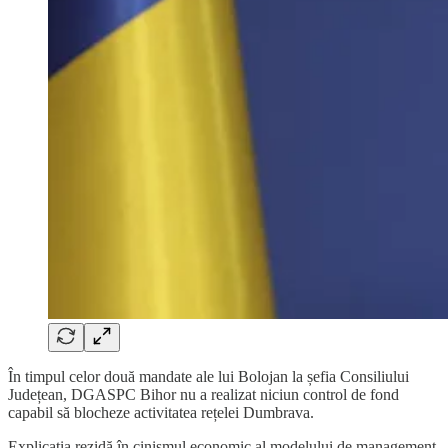
În timpul celor două mandate ale lui Bolojan la șefia Consiliului
Județean, DGASPC Bihor nu a realizat niciun control de fond
capabil să blocheze activitatea rețelei Dumbrava.
Explicația rezidă în cinismul economic al modelului de management