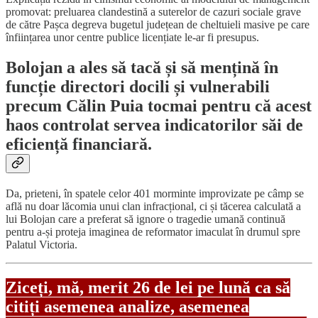
promovat: preluarea clandestină a suterelor de cazuri sociale grave
de către Pașca degreva bugetul județean de cheltuieli masive pe care
înființarea unor centre publice licențiate le-ar fi presupus.
Bolojan a ales să tacă și să mențină în
funcție directori docili și vulnerabili
precum Călin Puia tocmai pentru că acest
haos controlat servea indicatorilor săi de
eficiență financiară.
Da, prieteni,
în spatele celor 401 morminte improvizate pe câmp se
află nu doar lăcomia unui clan infracțional, ci și tăcerea calculată a
lui Bolojan care a preferat să ignore o tragedie umană continuă
pentru a-și proteja imaginea de reformator imaculat în drumul spre
Palatul Victoria.
Ziceți, mă, merit 26 de lei pe lună ca să
citiți asemenea analize, asemenea