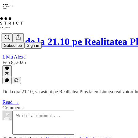
Vino de la 21.10 pe Realitatea P
Subscribe
Sign in
Liviu Alexa
Feb 8, 2025
29
De la ora 21.10, va astept pe Realitatea Plus la emisiunea realizator
Read →
Comments