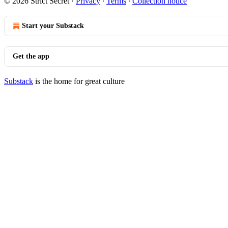
© 2026 Strict Secret
·
Privacy
∙
Terms
∙
Collection notice
Start your Substack
Get the app
Substack
is the home for great culture